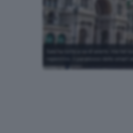
Sala ha torto e sa di averlo, ma nel 
repentino: il paradosso dello smart 