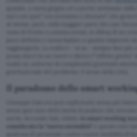
confermato che avevamo ben letto le sue
dichiara
quando, a metà giugno ed a poche settimane dalla 
uscì con quel “
ora torniamo a lavorare
” che generò
sé stesso, però, nella maggior parte dei casi: furon
vesta di fronte a cotanta eresia, in difesa di un o
poco definito e senza badare a quanto impervio sia
raggiungerlo. La realtà è – si sa – sempre ben più
possa starci in un tweet e dietro l'”
effetto grotta
” 
realtà un universo di complessità gravitanti attorn
gravitazionale del problema: il senso della città.
Il paradosso dello smart workin
Giuseppe Sala ora può esplicitarlo senza più timor
senza quei non-detti intrisi di pudore che avevano
uscita. Secondo Sala, infatti,
lo smart working non
considerato la “nuova normalità”
e questo non tan
qualcosa di personale contro nuove modalità di l