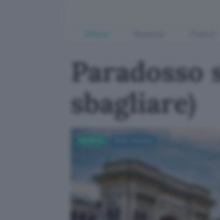
Offerte
Business
Fintech
Paradosso s
sbagliare)
Business
Smart working