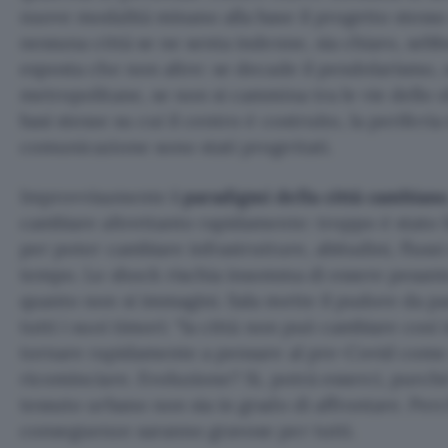
nuove modalità minano alla base il progetto stesso 
nessuna città se ne senta indenne, sia chiaro, sebb
esposta che non altre: se decade il pendolarismo, 
metropolitane, se non si cammina tra le vie dello 
basi stesse su cui il centro è costruito, la periferia
comunicazione sono stati progettati.
Improvvisamente
i paradigmi della città cambian
cambiare altrettanto rapidamente: troppo è stato f
per poter cambiare infrastrutture, abitudini, flussi
tempo. Lo shock rischia insomma di essere pesante
quanto non si immagini. Sala mette il pudore da pa
tutti i suoi timori: “la città non può cambiare così in
tornare rapidamente a pensare al pre-Covid come 
ricominciare. Evoluzione? Si, potrà esserci, purché
tessuto urbano non sia in grado di affrontare. Perc
conseguenze saranno gravose per tutti.