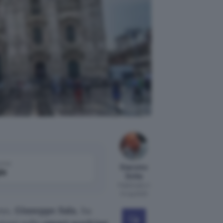
ento troppo
Pixabay
come
Giacomo
le
Dotta
Pubblicato il
14 lug 2020
ano,
Giuseppe Sala
, ha