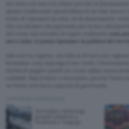
Ma tutto ciò non era chiaro perché la fascinazione
spesso trasformato quest’ultima in un fine invece 
tratta di ripensare la città, né di stracciarsi le vest
che un Sindaco sta operando per la sua città (anch
dal coro). Qui si tratta di capire realmente
cosa po
noi e come si possa ripensare la politica dei terr
Sala non ha ragione, ma Sala sa di non aver ragione
benissimo cosa imponga il suo ruolo. L’innovazion
rischia di pagare quindi un conto salato senza possi
cambiali. Sala fa bene a ricordarlo, perché l’innova
un Paese non ha la capacità di governarla.
TI POTREBBE INTERESSARE
Secondary ticketing:
pesanti sanzioni a
StubHub e Viagogo