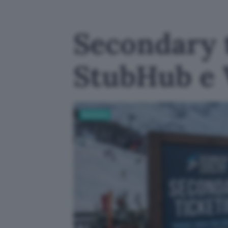
Secondary t
StubHub e 
Business