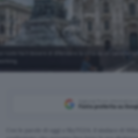
suo ruolo ha il dovere di difendere la città da un cambiam
working.
Aggiungi Punto Informatico 
Fonte preferita su Goog
Con le parole di oggi a SkyTG24, il sindaco di Mil