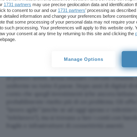
ur
1731 partners
may use precise geolocation data and identification 
cambiamento?
Entrambe, in un complicatissimo es
ick to consent to our and our
1731 partners
’ processing as described 
politico, economico e di leadership. Il problema di 
detailed information and change your preferences before consenting
te that some processing of your personal data may not require your 
problema degli altri è non rendersi conto che dopo
t to such processing. Your preferences will apply to this website only
aw your consent at any time by returning to this site and clicking the
Il paradosso della città deve però fare i conti con 
webpage.
giocoforza, debbono fare i conti con anni di abban
banda larga è il secondo paradosso in tal senso: do
Manage Options
cablare le città ci si rende improvvisamente cont
lavorare a distanza, senza ingorghi sulle strade, se
di polveri sottili, senza intasare i circuiti cittadini,
uniforme su tutto il paese. Dopo anni di digital divi
conto che quegli investimenti (che ancora latitano,
probabilmente risolto più di un problema. Gli uffic
“lavoro agile” (anche se ad oggi spesso e volentie
“telelavoro”), ma si trovano a fare i conti con ban
fragile e infrastrutture di connettività assenti.