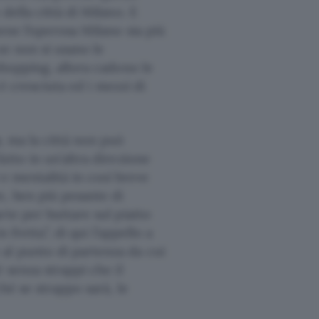
della città di Milano. E
ene l’operosa Milano sia più
se non si usano le
shopping, allora cadono le
 è cresciuta ed i mezzi di
o
, ma la città non può
atto in un’altra direzione
 e mentalità in così breve
, ben più pesante di
rte per buttare sul piatto
 fretta”, di qui l’appello a
al punto di partenza da cui
 senza strappi che il
hé se strappo sarà, le