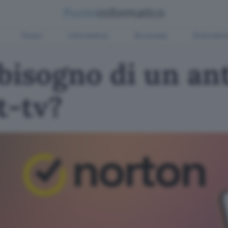
Green
Informatica
Sicurezza
Entertain
bisogno di un ant
t-tv?