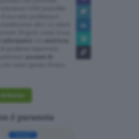
i pensato che potrebbe
 televisore UHD potrebbe
 il tuo solo problema è
considerarne altri. Le smart
ternet. Proprio come il tuo
i informatici
. Un
antivirus
di problemi imprevisti.
 password,
account di
 che tutto questo finisca
 di Norton
on è paranoia