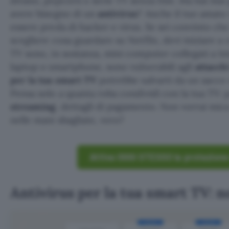
divano, popcorn e serie TV senza fine. Ma hai ma
avere bisogno di un
antivirus
? Anche il tuo amato
essere preda di hacker e virus. Se sei convinto che
scegliere cosa guardare su Netflix, devi iniziare a 
TV sono, in sostanza, mini computer collegati a In
laptop o smartphone, sono vulnerabili agli
attacch
per la tua smart TV
potrebbe salvarti da un sacco 
Pensa solo a quanta roba condividi con la tua TV:
streaming
, dettagli di pagamento. Non vorrai mica
nelle mani sbagliate, vero?
Attiva OGGI STESSO la protezione
Antivirus per la tua smart TV: n