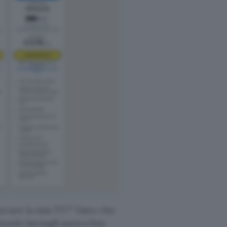
kerare la mia TV?” Dato che
tando bersagli parecchio