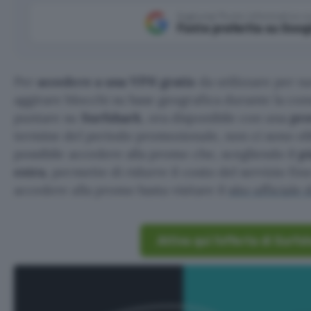
Aggiungi Punto Informatico 
Fonte preferita su Goog
Per
accedere a una VPN gratis
da utilizzare per na
aggirare blocchi su base geografica durante la con
puntare su
Surfshark
, ora disponibile con una
prov
termine del periodo promozionale, non ci sono obb
possibile accedere alla promo che, scegliendo il
pi
extra
, permette di ridurre il costo del servizio fin
accedere alla promo basta visitare il
sito ufficiale 
Attiva qui l’offerta di Surfs