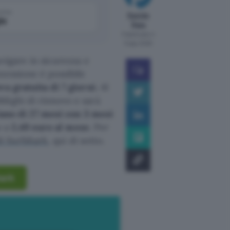
come
Davide
le
Raia
Pubblicato il
5 ago 2026
vigare in sicurezza e
nessione è possibile
a gratuita di 7 giorni
. Al
lighi di rinnovo e sarà
ano di 27 mesi con 3 mesi
o a
2,49 euro al mese
. Per
di Surfshark
, qui di sotto.
hark