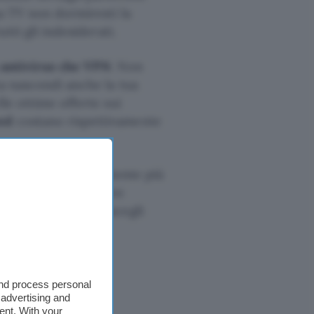
ua TV non dormiresti la
tutti gli indesiderati.
 antivirus che VPN
. Non
ma nascondi anche la tua
le ottime offerte sui
ed
costano rispettivamente
phishing
. Quindi, niente più
ero comparire mentre
he curare, quindi scegli
 di Norton
and process personal
 advertising and
ent. With your