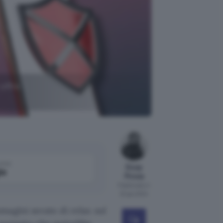
 offre
come
Giusy
le
Pirosa
Pubblicato il
22 giu 2024
magini serate di relax sul