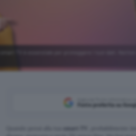
 smart TV è essenziale per proteggere i tuoi dati. Norton
Aggiungi Punto Informatico 
Fonte preferita su Goog
Quando pensi alla tua
smart TV
, probabilmente im