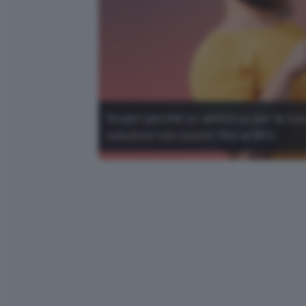
Scopri perché un antivirus per la tua
soluzioni con sconti fino al 66%.