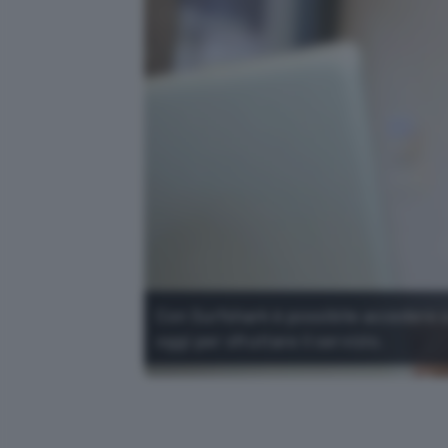
Con Surfshark è possibile accedere a 
oggi per sfruttare il servizio.