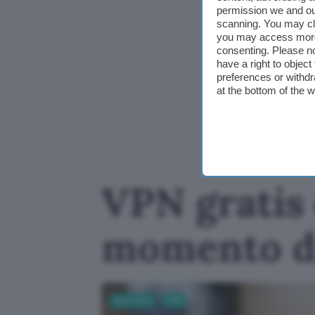
permission we and o
scanning. You may cl
you may access more 
consenting. Please no
have a right to objec
preferences or withdr
at the bottom of the 
VPN gratis 
momento di
Sicurezza
VPN