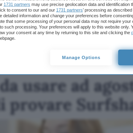
ur
1731 partners
may use precise geolocation data and identification 
Questo articolo contiene link di affiliazione: acquisti o ordini e
ick to consent to our and our
1731 partners
’ processing as described 
permetteranno al nostro sito di ricevere una commissione ne
detailed information and change your preferences before consenting
offerte potrebbero subire variazioni di prezzo dopo la pubbli
te that some processing of your personal data may not require your 
t to such processing. Your preferences will apply to this website only
TI POTREBBE INTERESSARE
aw your consent at any time by returning to this site and clicking the
webpage.
VPN gratis da usare ad
agosto, è il momento di
provare Surfshark
Manage Options
da usare ad agosto
 provare Surfsh