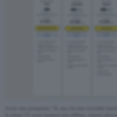
Forse stai pensando: “Sì, ma chi mai vorrebbe hac
le smart TV sono sempre più diffuse, stanno diven