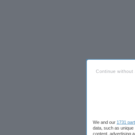
Continue without
We and our
1731 par
data, such as unique 
content, advertising