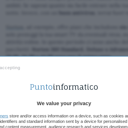
ambiti. Se sapessi quanto sia facile entrare nella t
notte. Invece, con un
buon antivirus
, terrai fuori 
Norton
, ad esempio, offre piani che includono
sia
solo proteggi la tua smart TV da eventuali virus, 
attività online. In questo periodo ci sono anche del
pacchetti:
Norton 360 Standard, Deluxe o Advanc
29,99, 34,99 e 44,99 euro per il primo anno
.
 accepting
L’antivirus Norton include anche la
funzione anti-
preoccupazioni su quei link sospetti che potrebb
guardi qualcosa in TV. Prevenire è sempre meglio c
l’
antivirus per la tua smart-tv
di Norton.
We value your privacy
Attiva OGGI STESSO la protezione
tners
store and/or access information on a device, such as cookies 
identifiers and standard information sent by a device for personalised
 and content measurement, audience research and services developm