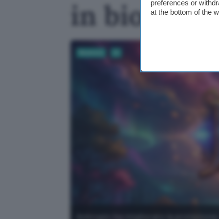
in biologia
preferences or withdr
at the bottom of the 
Business
AI
Anhropic ha migliorato la protezione 