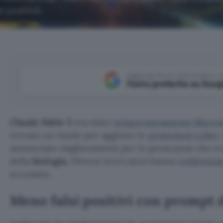
 positivi).
Aggiungi Punto Informatico 
Fonte preferita su Goog
Claude Fable 5
era stato
temporaneamente blocca
trovato un modo per aggirare le
protezioni cyber
.
annunciato miglioramenti per le protezioni che evi
della
biologia
. Diversi ricercatori hanno
evidenzia
eccessive.
Meno falsi positivi con prompt d