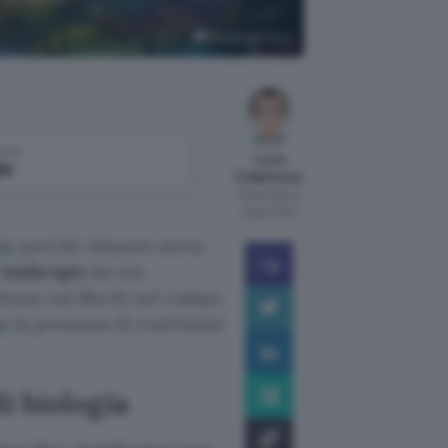
Google AI Studio
come
Luca
le
Colantuoni
Pubblicato il
8 ago 2026
to
perché Amazon aveva
Anthropic
ha ora
tano usi illeciti nel campo
to
la presenza di restrizioni
i biologia