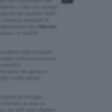
ecifici classificatori per
L’obiettivo è bloccare prompt
capacità del modello. Molti
e a innocue domande di
 miglioramenti che
riducono
tomatico al modello
no problemi nelle domande
esempio nell’interpretazione
 sintomi e
ducativo. Gli operatori
ble 5 nelle attività
chieste di virologia,
uò fornire un aiuto ai
ca, ma nelle mani sbagliate