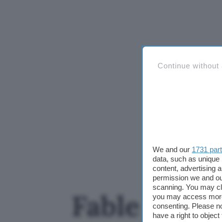
Continue without
We and our
1731 par
data, such as unique 
content, advertising
permission we and o
scanning. You may cl
Fable 5: Ant
you may access more 
consenting. Please no
have a right to objec