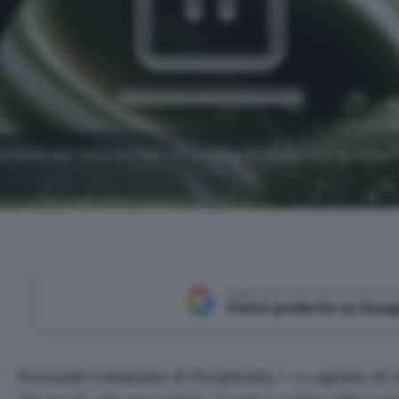
nibile per tutti su Mac, un agente AI locale che accede a
Aggiungi Punto Informatico 
Fonte preferita su Goog
Personal Computer di Perplexity
è un
agente AI 