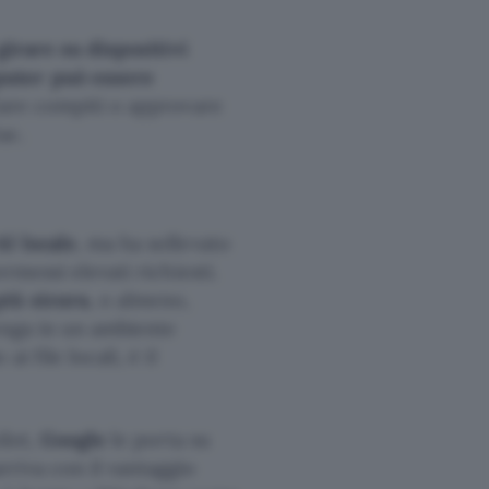
girare su dispositivi
uter può essere
iare compiti o approvare
ac.
I locale
, ma ha sollevato
rmessi elevati richiesti.
più sicura
, o almeno,
venga in un ambiente
i file locali, è il
ilot,
Google
le porta su
rriva con il vantaggio