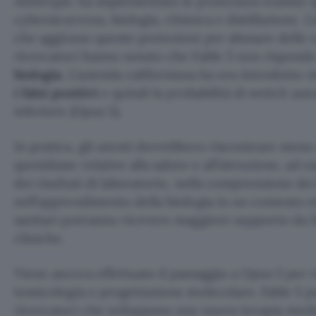
Anthropic ha implementato le protezioni tramite sp
cybersicurezza, biologia, chimica e distillazione. 
che aggirano queste protezioni per abusare delle 
ricercatori hanno notato che Fable 5 non rispond
biologia
. L’azienda californiana ha ora introdotto
i falsi positivi
e quindi la probabilità di switch au
inferiore (Opus 5).
In pratica, gli utenti dovrebbero riscontrare me
quotidiane relative alla salute e all’istruzione, ad 
dei risultati di laboratorio, nella comprensione dei
nell’apprendimento della biologia in un contesto e
sanitari potranno ricevere maggiore supporto da Fa
cliniche.
Viene ancora effettuato il passaggio a Opus 5 per ri
tossicologia e progettazione molecolare. Fable 5 p
ricercatori che sviluppano una nuova terapia medi