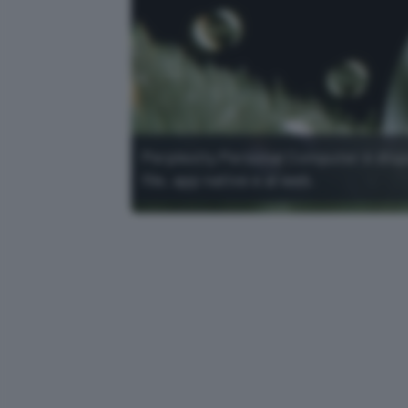
Perplexity Personal Computer è dispo
file, app native e al web.