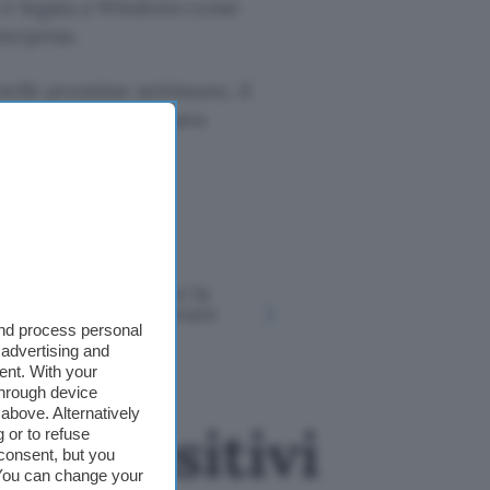
n è legata a Windows come
erprise.
elle prossime settimane, il
 principale. Chi usava
Disney+ introduce la
OpenAI me
ricerca AI per trovare
Astra, tem
and process personal
film e serie TV
hacker av
 advertising and
ent. With your
through device
above. Alternatively
lsi positivi
 or to refuse
consent, but you
. You can change your