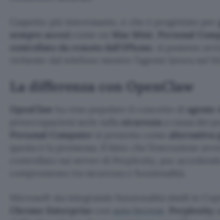
L’aspetto più interessante, è che è progettato per
sempre accesi
come un
Mac
Mini
,
Personal Comp
controllato da remoto dall’iPhone
, si possono avv
richieste dal telefono mentre l’agente lavora sul M
La differenza con OpenClaw
OpenClaw
ha reso popolare il concetto di
agente A
preoccupazioni serie sulla
sicurezza
a causa dei pe
Personal Computer
si presenta come
alternativa 
questa è la promessa. Il fatto che l’esecuzione av
controllato sui server di Perplexity, pur accedendo a
compromesso tra sicurezza e funzionalità.
Microsoft sta integrando funzionalità simili in Cop
Chrome Enterprise
con
auto browse
.
Perplexity
a