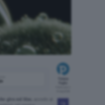
come
Tiziana
le
Foglio
Pubblicato il
8 mag 2026
che gira sul Mac
, accede ai