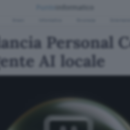
Green
Informatica
Sicurezza
Entertain
 lancia Personal
gente AI locale