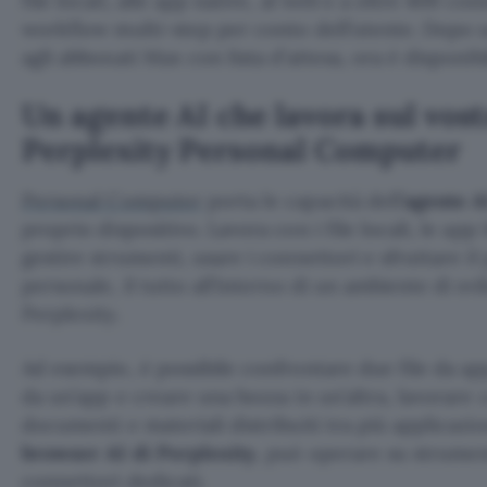
file locali, alle app native, al web e a oltre 400 co
workflow multi-step per conto dell’utente. Dopo u
agli abbonati Max con lista d’attesa, ora è disponibi
Un agente AI che lavora sul vost
Perplexity Personal Computer
Personal Computer
porta le capacità dell’
agente A
proprio dispositivo. Lavora con i file locali, le app
gestire strumenti, usare i connettori e sfruttare i
personale, il tutto all’interno di un ambiente di sv
Perplexity.
Ad esempio, è possibile confrontare due file da a
da un’app e creare una bozza in un’altra, lavorare
documenti e materiali distribuiti tra più applicazio
browser AI di Perplexity
, può operare su strumen
connettori dedicati.