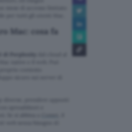
nnettori, ed esegue
n mese di accesso limitato
le per tutti gli utenti Mac.
ro Mac: cosa fa
I di Perplexity
dal cloud al
 Mac native e il web. Può
l proprio contesto
iluppo sicuro sui server di
pp diverse, prendere appunti
 con spreadsheet e
ni. Se si abbina a
Comet
, il
ti web senza bisogno di