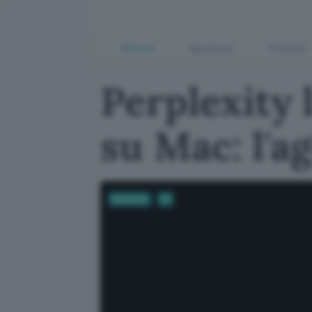
Offerte
Business
Fintech
Perplexity
su Mac: l'a
Business
AI