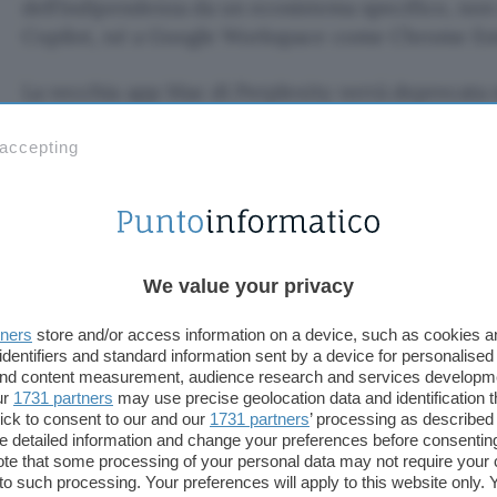
dell’indipendenza da un ecosistema specifico, no
Copilot, né a Google Workspace come Chrome Ent
La vecchia app Mac di Perplexity verrà deprecata n
team si concentra su Personal Computer come app
Perplexity su Mac dovrà passare alla nuova app.
 accepting
Fonte:
Perplexity
TI POTREBBE INTERESSARE
We value your privacy
Fable 5: Anthropic
riduce i falsi positivi in
tners
store and/or access information on a device, such as cookies 
biologia
identifiers and standard information sent by a device for personalised
 and content measurement, audience research and services developm
ur
1731 partners
may use precise geolocation data and identification 
ick to consent to our and our
1731 partners
’ processing as described 
hropic riduce i fa
detailed information and change your preferences before consenting
te that some processing of your personal data may not require your 
t to such processing. Your preferences will apply to this website only