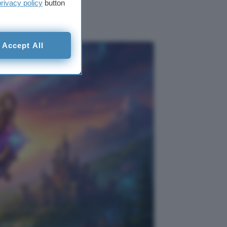
privacy policy
button
Accept All
nde ad un