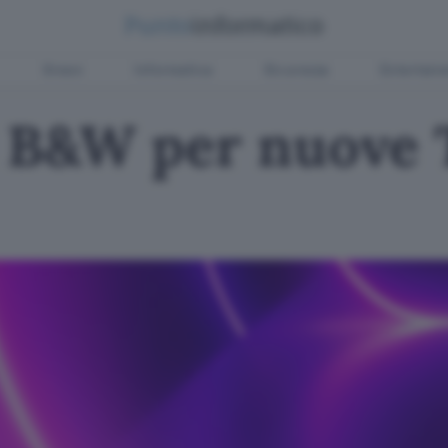
Green
Informatica
Sicurezza
Entertain
n B&W per nuove