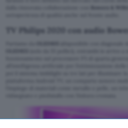
faranno il loro debutto sul mercato nel corso dell
dalla rinnovata collaborazione con
Bowers & Wilk
un’esperienza di qualità anche sul fronte audio.
TV Philips 2020 con audio Bowe
Partiamo da
OLED805
(disponibile con diagonale da
OLED855
(solo da 55 pollici), entrambi in arrivo a 
funzionamento sul processore P5 di quarta gener
all’intelligenza artificiale per l’ottimizzazione de
poi il sistema Ambilight su tre lati per illuminare l
piattaforma Android TV, un comparto sonoro mult
l’impiego di materiali come metallo e pelle, un t
ridisegnato e piedistallo con finitura cromata.