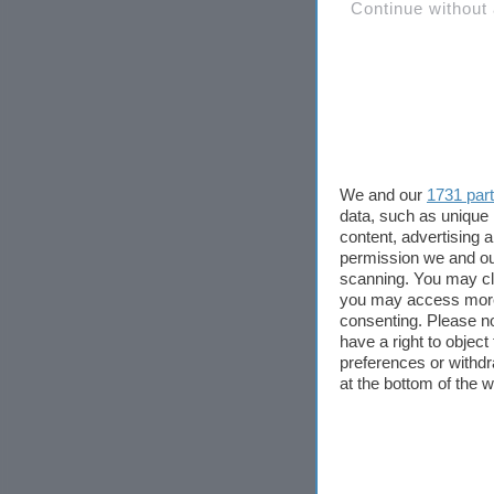
Continue without
We and our
1731 par
data, such as unique 
content, advertising
permission we and o
scanning. You may cl
you may access more 
consenting. Please no
have a right to objec
preferences or withdr
at the bottom of the 