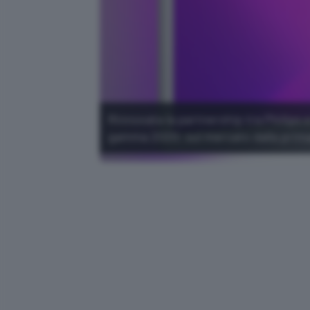
Rinnovata la partnership tra Philips 
gamma 2020: sul mercato dalla prim