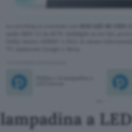
La carrellata si conclude con
9235 LED 4K UHD
(4
audio B&W 2.1 da 40 W, Ambilight su tre lati, proc
Dolby Atmos. HDR10+ e HLG, lo stesso telecomando
TV, Assistente Google e Alexa.
TI POTREBBE INTERESSARE
Philips e la lampadina a
LED eterna
a lampadina a LE