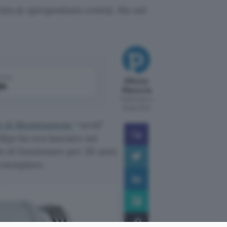
ta (e spropositato costo). Ma sul
come
Alfonso
le
Maruccia
Pubblicato il
23 apr 2012
i di illuminazione
“verdi”
lips ha ora lanciato sul
 di funzionare per 20 anni.
 esemplare.