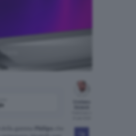
ED della
come
Cristiano
le
Ghidotti
Pubblicato il
24 gen 2020
della gamma
Philips
che