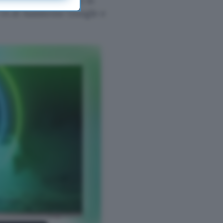
to con rivestimento in
IA di Assistente Google e