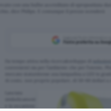
rcato con una bulbo accreditato di spropositata dura
chio, dice Philips. E comunque il prezzo scenderà
Aggiungi Punto Informatico 
Fonte preferita su Goog
Da tempo attiva nella ricerca&sviluppo di
soluzion
convenienti sia per l’ambiente che per l’utente, Phi
mercato statunitense una lampadina a LED in grado
Al costo, non proprio popolare, di 50-60 dollari a
Lanciata
simbolicament
e in occasione