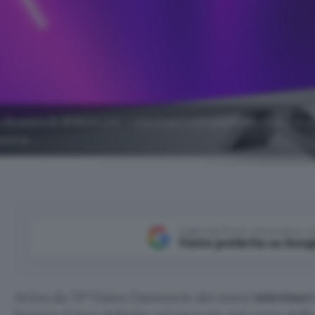
e Bowers & Wilkins per i televisori con pannello OLED e L
avera.
Aggiungi Punto Informatico 
Fonte preferita su Goog
Arriva da TP Vision l’annuncio dei nuovi
televisori