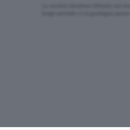
La società olandese debutta sul me
lungo periodo ci si guadagna parec