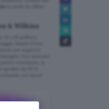
a primavera. Modelli nati
ins
in modo da offrire
rs & Wilkins
 55 o 65 pollici) e
maggio. Basano il loro
azione con supporto
lle immagini. Non mancano
a parete retrostante, la
i-speaker da 50 W,
elecomando con layout