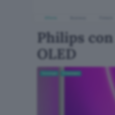
Offerte
Business
Fintech
Philips co
OLED
Tecnologia
PC Hardware