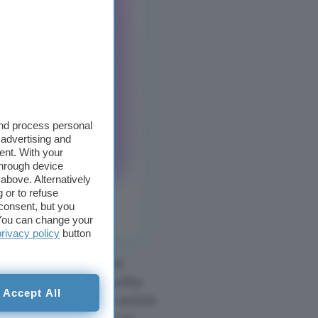
and process personal
 advertising and
ent. With your
through device
above. Alternatively
 or to refuse
consent, but you
. You can change your
privacy policy
button
B&W da 50 W, include
 con Dolby Vision, Dolby
Accept All
zzato argento con sottile