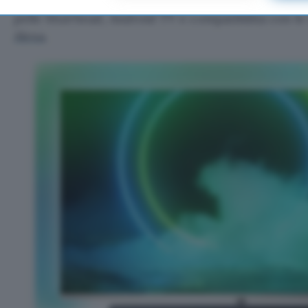
finitura cromata scura, telecomando retroillumina
pelle Muirhead, Android TV e compatibilità con le 
Alexa
.