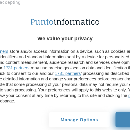
 accepting
We value your privacy
tners
store and/or access information on a device, such as cookies 
identifiers and standard information sent by a device for personalised
 and content measurement, audience research and services developm
ur
1731 partners
may use precise geolocation data and identification 
ick to consent to our and our
1731 partners
’ processing as described 
detailed information and change your preferences before consenting
te that some processing of your personal data may not require your 
t to such processing. Your preferences will apply to this website only
aw your consent at any time by returning to this site and clicking the
webpage.
Il modello
9435 LED 4K UHD
, sempre con audio 
Ambilight su tre lati, processore P5, compatibilità
Manage Options
Atmos HDR10+ e HLG, una cornice in metallo anodi