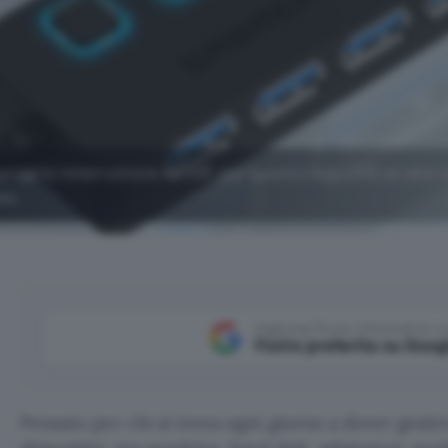
proprio interruttore on-off, per questo hub USB ad alta v
on.
Aggiungi Punto Informatico 
Fonte preferita su Goog
Pensato per chi si trova ogni giorno a dover gest