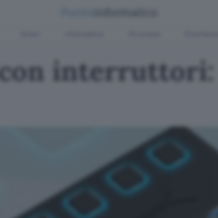
Green
Informatica
Sicurezza
Entertain
on interruttori: 