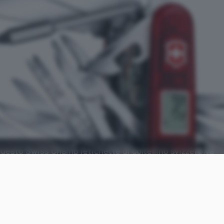
questo Swiss Champ l'etichette di coltellino svizzero va
o su Amazon.