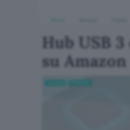
Offerte
Business
Fintech
Hub USB 3 c
su Amazon
Tecnologia
PC Hardware