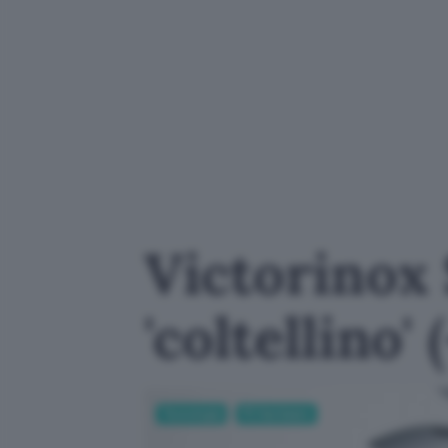
Victorinox
'coltellino'
Tecnologia
PC Hardware