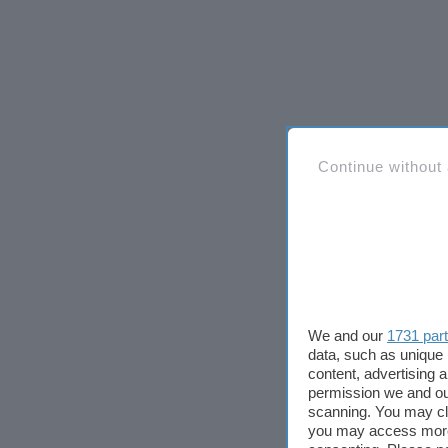
Continue without
We and our
1731 par
data, such as unique 
content, advertising
permission we and o
scanning. You may cl
you may access more 