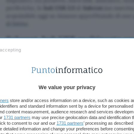
dispositivi, tra pendrive, hard disk, adattatori, mod
periferiche, lo
hub USB 3.0
di
Sabrent
(un marchio
acquistabile oggi su Amazon approfittando di uno
di listino
.
Sabrent, hub USB multiporta con
sconto
 accepting
Ognuna delle
quattro porte
in dotazione è affianc
off
dedicato, così da poter interrompere la sincro
inseriti senza bisogno di doverli connettere e dis
trasmissione dei dati avviene ad alta velocità. Tutti 
We value your privacy
nella
scheda del prodotto
.
tners
store and/or access information on a device, such as cookies 
identifiers and standard information sent by a device for personalised
 and content measurement, audience research and services developm
ur
1731 partners
may use precise geolocation data and identification 
ick to consent to our and our
1731 partners
’ processing as described 
detailed information and change your preferences before consenting