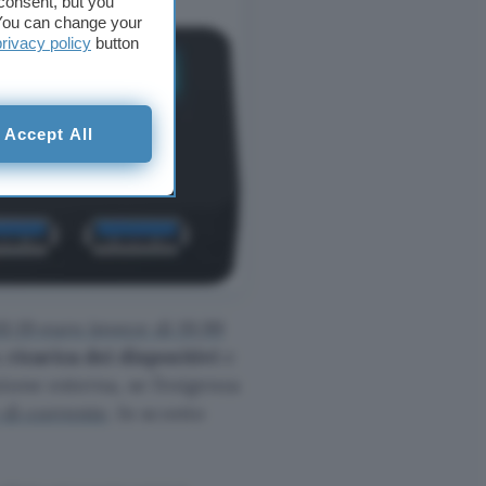
consent, but you
. You can change your
privacy policy
button
Accept All
10,19 euro invece di 19,99
a
ricarica dei dispositivi
e
ione esterna, se l’esigenza
 di corrente
. In sconto