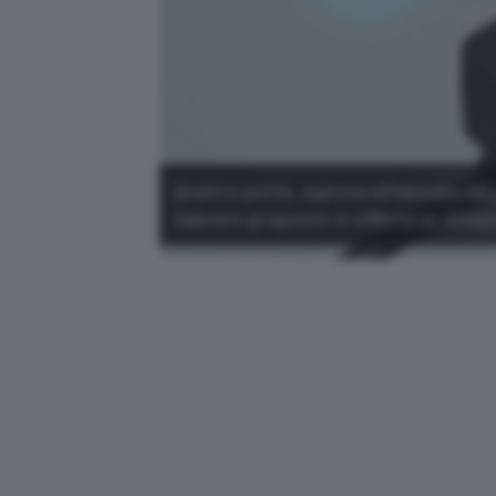
Quattro porte, ognuna affiancata dal 
Sabrent proposto in offerta su Amaz