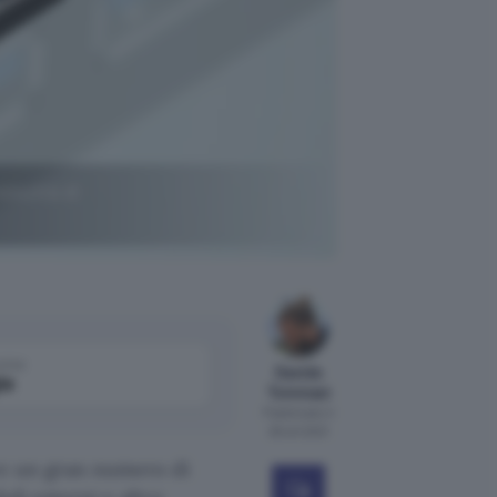
elocità di
come
Davide
le
Tommasi
Pubblicato il
29 ott 2021
ire un gran numero di