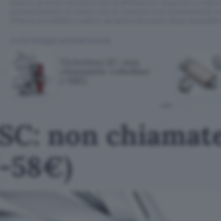
Questo articolo contiene link di affiliazione: acquisti o ordini e
permetteranno al nostro sito di ricevere una commissione ne
offerte potrebbero subire variazioni di prezzo dopo la pubbli
TI POTREBBE INTERESSARE
Victorinox SC: non
chiamatelo 'coltellino'
(-58€)
 SC: non chiamat
 (-58€)