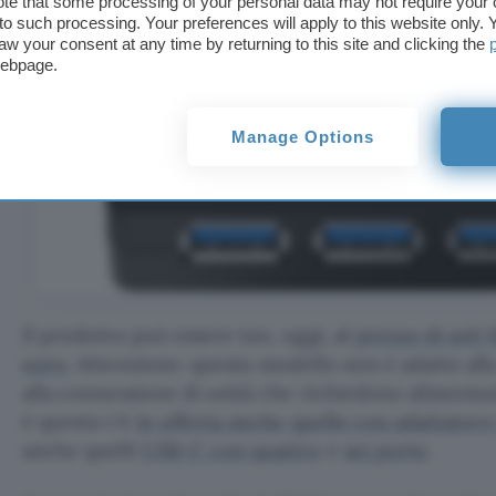
te that some processing of your personal data may not require your 
t to such processing. Your preferences will apply to this website only
aw your consent at any time by returning to this site and clicking the
webpage.
Manage Options
Il prodotto può essere tuo, oggi, al
prezzo di soli 
euro
. Attenzione: questo modello non è adatto all
alla connessione di unità che richiedono alimentaz
è questa c’è
in offerta anche quello con adattatore
anche quelli
USB-C con quattro
e
sei porte
.