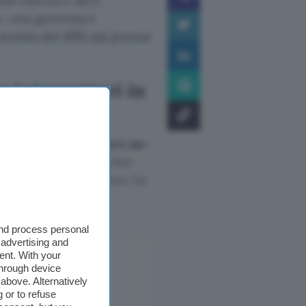
uli esterni e altre
, una garanzia) è
sconto del 49% sul prezzo
 interruttori in
ata da un
interruttore on-
nizzazione con i device
connettere di continuo. La
gli altri dettagli
and process personal
 advertising and
ent. With your
through device
above. Alternatively
 or to refuse