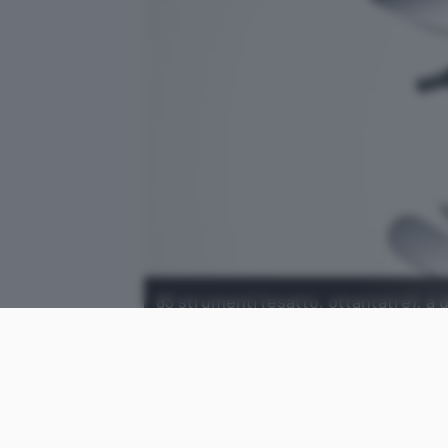
83 strumenti (esatto, ottantatre): a 
decisamente stretta; in forte scont