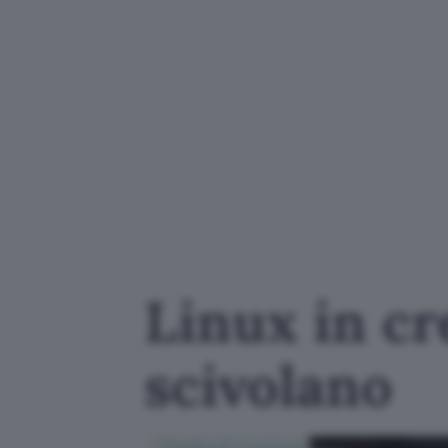
Linux in c
scivolano