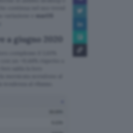
taforme in ambito desktop e
he continua nel suo trend
a variazione e
macOS
r
.
re a giugno 2020
oro complesso il 3,61%
e con un +0,44% rispetto a
ben salda la loro
mela morsicata scendono al
 tendenza al ribasso.