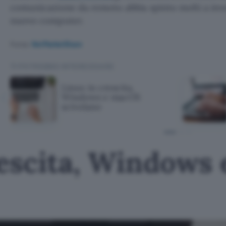
comunicazione da remoto abbia spinto molti a inves
nuovo computer.
Fonte:
NetMarketShare
TI POTREBBE INTERESSARE
Linux in crescita,
Windows e macOS
scivolano
rescita, Windows