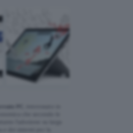
rcato PC
, interessato in
economica che secondo le
tante l’adozione su larga
a e dei sistemi per la