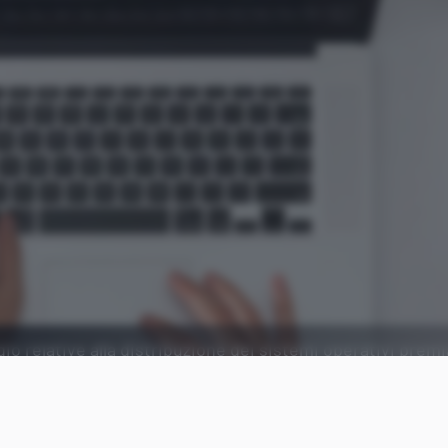
io relative alla distribuzione dei sistemi operativi prem
.