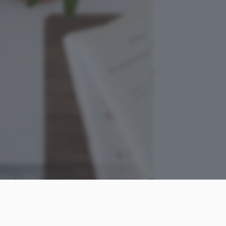
iano Linux,
Avel Chuklanov, Unsplash