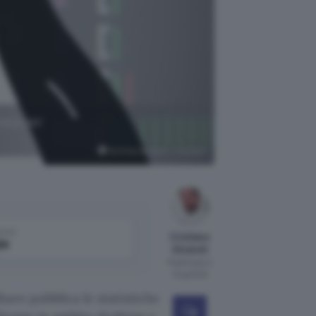
tesa del
Sai Kiran Anagani, Unsplash
come
Cristiano
le
Ghidotti
Pubblicato il
3 lug 2020
are pubblica le statistiche