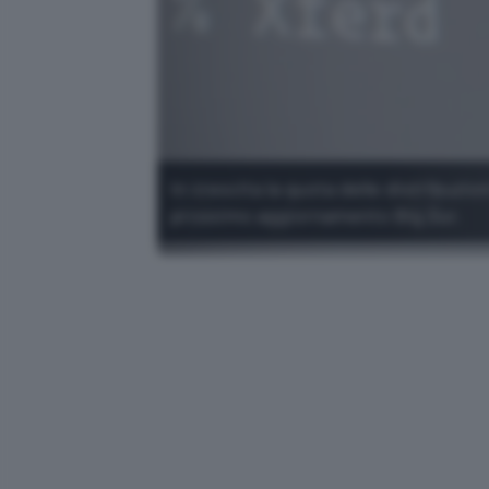
In crescita la quota delle distribuz
prossimo aggiornamento Big Sur.