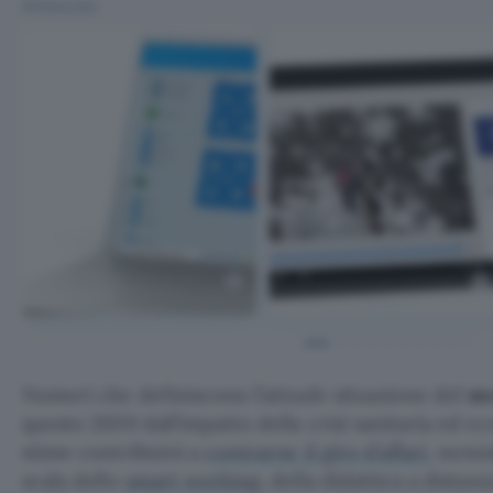
IMMAGINI
Numeri che definiscono l’attuale situazione del
me
questo 2020 dall’impatto della crisi sanitaria ed 
stime contribuirà a
contrarne il giro d’affari
, nonos
scala dello
smart working
, della didattica a distanz