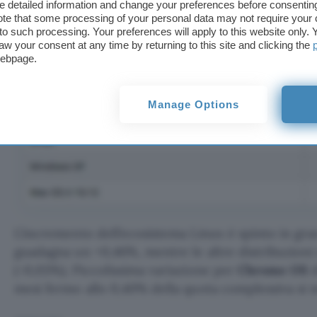
detailed information and change your preferences before consenting
te that some processing of your personal data may not require your 
t to such processing. Your preferences will apply to this website only
aw your consent at any time by returning to this site and clicking the
webpage.
Manage Options
L’incremento dell’ecosistema Linux è spinto in gr
guadagna un +0,46%, mentre le altre distribuzioni
(-0,03%). Piccolissima variazione per
Chrome OS
d
mesi fermo allo 0,40% della quota complessiva si 