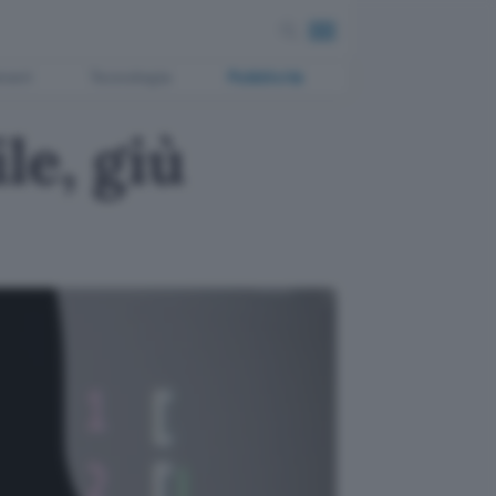
ment
Tecnologia
Pubblicità
le, giù