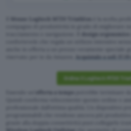
Il
Mouse Logitech M720 Triathlon
è la scelta prof
compagno di produttività in grado di migliorare n
tracciamento e navigazione. Il
design ergonomico
confortevole che regala un utilizzo intensivo senza
anche in offerta a un prezzo veramente speciale g
riservato per te da Amazon.
Acquistalo a soli 37,19
Ordina il Logitech M720 Tria
Essendo un’
offerta a tempo
potrebbe terminare da
Quindi conferma velocemente questo ordine e ass
professionale dall’ottima qualità. Un dispositivo p
programmabili che rendono ancora più produttivo i
grazie alla doppia connettività puoi collegarlo tra
Wireless Logitech Unifying
che permette di conne