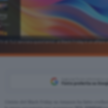
V di TLC lanciata quest'anno: al Black Friday è un affare
Aggiungi Punto Informatico 
Fonte preferita su Goog
L’inizio del Black Friday su Amazon ha fatto crollar