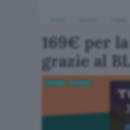
Offerte
Business
Fintech
169€ per la
grazie al 
Tecnologia
PC Hardware