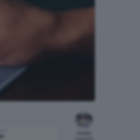
come
Osvaldo
le
Lasperini