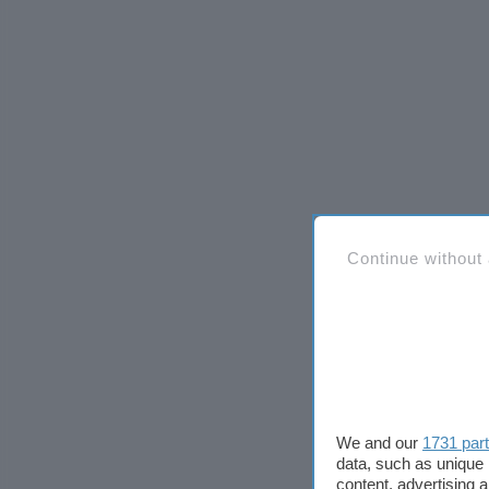
Continue without
We and our
1731 par
data, such as unique 
content, advertising