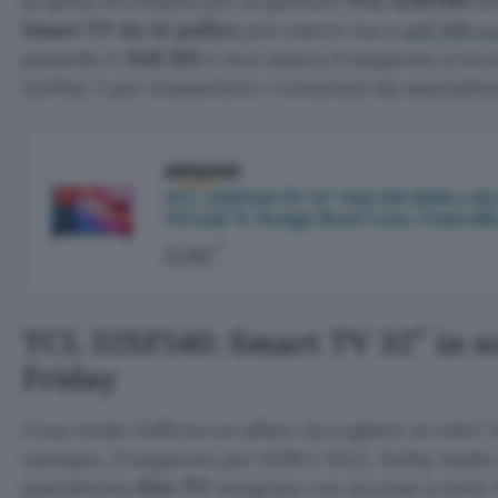
la spesa necessaria per acquistare
TCL 32SF540
la
Smart TV da 32 pollici
può essere tua a
soli 169 e
pannello è
Full HD
e non manca il supporto a tec
AirPlay 2 per trasmettere i contenuti da smartpho
TCL 32SF540 TV 32″ Full HD HDR e HLG
Virtual: X, Design Bezel Less, Controll
€
0,00
TCL 32SF540: Smart TV 32″ in s
Friday
Cosa rende l’offerta un affare da cogliere al volo? 
esempio, il supporto per HDR e HLG, Dolby Audio e
piattaforma
Fire TV
integrata con accesso a tutte