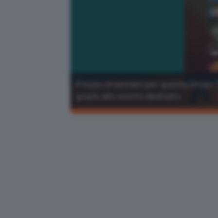
Prezzo stracciato per questa Smart T
grazie allo sconto dedicato.