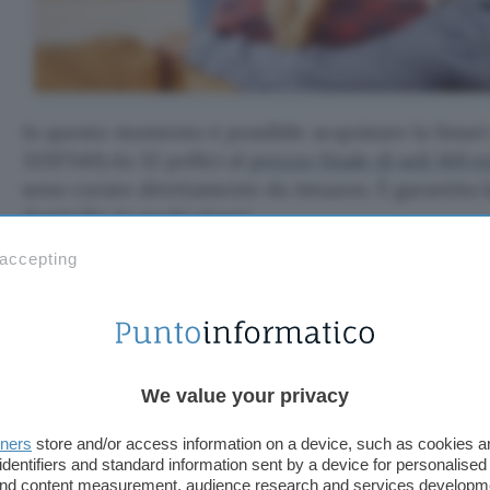
In questo momento è possibile acquistare la Smar
32SF540) da 32 pollici al
prezzo finale di soli 169 e
sono curate direttamente da Amazon. È garantita 
domicilio in pochi giorni.
 accepting
Compra la TV TLC a 169
La
Settimana del Black Friday
è un’occasione da 
sconti su tutti i prodotti, dalle ultime novità ai gran
We value your privacy
dedicata
per conoscere tutte le occasioni.
tners
store and/or access information on a device, such as cookies 
Questo articolo contiene link di affiliazione: acquisti o ordini e
identifiers and standard information sent by a device for personalised
permetteranno al nostro sito di ricevere una commissione ne
 and content measurement, audience research and services developm