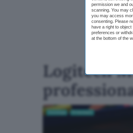
permission we and o
scanning. You may cl
you may access more 
consenting. Please no
have a right to objec
preferences or withdr
at the bottom of the 
Logitech M
professiona
Tecnologia
PC Hardware