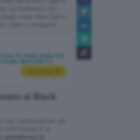
nciata quest’anno. Oggi la
uro
. La risoluzione del
nologie come Mira Cast o
ne, tablet e computer.
 Fire TV, Dolby Audio DTS
o Vocale, Bluetooth 5.0
Vedi l’offerta
conto al Black
Le sue caratteristiche. Ad
 DTS Virtual: X, la
 le
piattaforme di