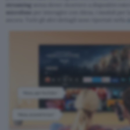
streaming
senza dover ricorrere a dispositivi ester
microfono
per interagire con Alexa, i moduli per l
ancora. Tutti gli altri dettagli sono riportati nella
d