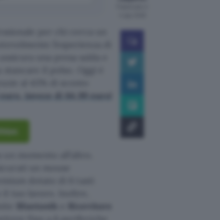
Pubblicato il
4 ago 2026
essionale per chi cerca un
otevolmente l’esperienza di
assicura una presa salda e
 stancare il polso. Oggi è
razie al 43% di sconto
 euro, invece di 64,99 euro!
thlon
 un momento all’altro.
icurati un mouse
remium dotato di 6 tasti
l tuo lavoro. Inoltre,
mite
Bluetooth
o
Ricevitore
ttere fino a 6 periferiche