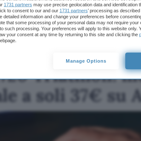
offerte potrebbero subire variazioni di prezzo dopo la pubbli
ur
1731 partners
may use precise geolocation data and identification 
ick to consent to our and our
1731 partners
’ processing as described 
TI POTREBBE INTERESSARE
detailed information and change your preferences before consenting
te that some processing of your personal data may not require your 
Logitech M720
t to such processing. Your preferences will apply to this website only
Triathlon: mouse
aw your consent at any time by returning to this site and clicking the
professionale a soli 37€
webpage.
su Amazon
Manage Options
720 Triathlon: m
le a soli 37€ su