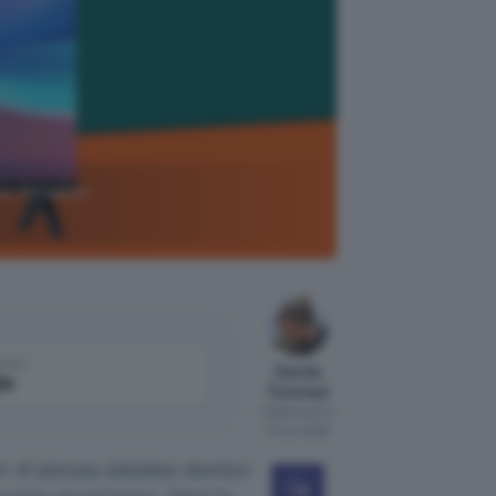
 su Amazon,
come
Davide
le
Tommasi
Pubblicato il
17 nov 2023
e al
prezzo minimo storico