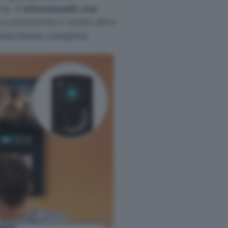
ni, il
telecomando con
a connettività e molto altro
escrizione completa
.