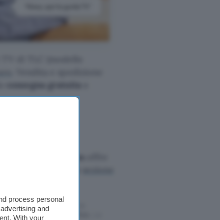
t TV di TLC (modello
uro
. Vendita e spedizione
la
consegna gratuita
a
€
non perdere.
Amazon
offre
di classici. Visita la
sezione
and process personal
ffettuati tramite tali link
 advertising and
l rispetto del
codice etico
. Le
ent. With your