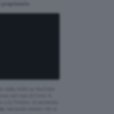
 proprietario
.
ate dalla NASA su YouTube
esso nel caso di Crew-6.
ato a X/Twitter. Al momento
to
, lasciando intuire che si