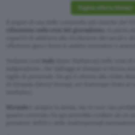
Pagina offerta Disney+
Il sequel di una delle commedie più riuscite del X
riflessione sulla crisi del giornalismo
, in partico
capacità di adattarsi alla rivoluzione dei social e 
riflettono gioco forza in ambito lavorativo e aziend
Vediamo così
Andy
(Anne Hathaway) nelle vesti di 
indipendente, che dall’oggi al domani si ritrova se
taglio di personale. Da qui il ritorno alla rivista 
di Miranda (Meryl Streep), nel frattempo finita al
mediatico.
Miranda
è sempre la stessa, ma in cuor suo proba
quanto costruito fin qui potrebbe crollare da un mo
pressione dell’AI e delle multinazionali automatizz