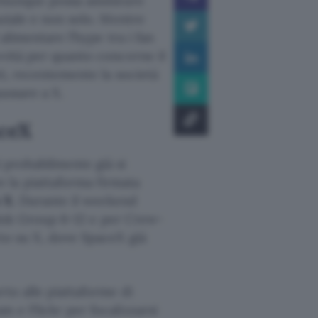
 chiunque possa ammirare
aziale e non solo. Mentre
limentare l’hype tra i fan
ovità per quanto concerne il
tti, recentemente la società
passare a X.
aceX
probabilmente già si
 la piattaforma firmata
o X
. Durante il weekend
rlink Group 6-12 e per Crew-
tto su X, dove SpaceX già
rto alle piattaforme di
m e Flickr per focalizzarsi