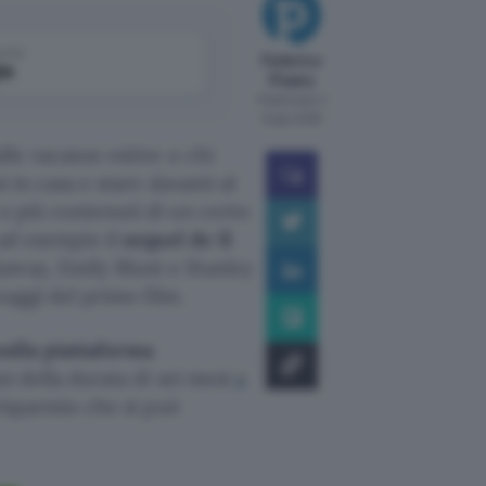
come
Federico
le
Pisanu
Pubblicato il
6 ago 2026
lle vacanze estive o chi
i in casa e stare davanti al
 o più contenuti di un certo
 ad esempio il
sequel de Il
away, Emily Blunt e Stanley
naggi del primo film.
sulla piattaforma
ani della durata di sei mesi
a
 risparmio che si può