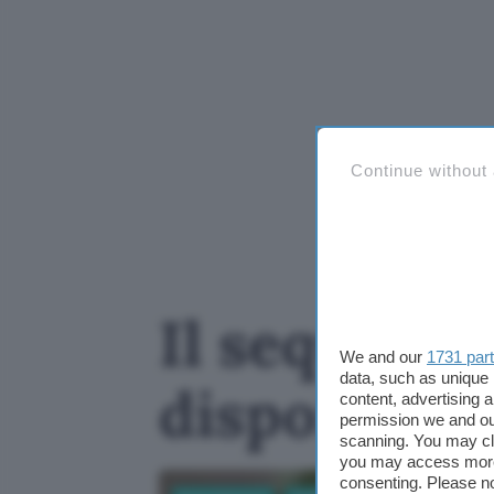
Continue without
Il sequel de
We and our
1731 par
data, such as unique 
disponibile
content, advertising
permission we and o
scanning. You may cl
you may access more 
consenting. Please no