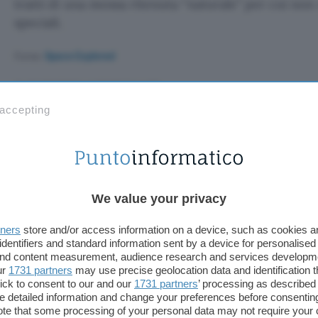
tratti di una mossa ritenuta “naturale” per cui no
speciali.
Fonte:
Space Explored
TI POTREBBE INTERESSARE
Il sequel de Il Diavolo
 accepting
veste Prada è
disponibile in esclusiva
su Disney+
We value your privacy
 Il Diavolo veste
tners
store and/or access information on a device, such as cookies 
identifiers and standard information sent by a device for personalised
 in esclusiva su 
 and content measurement, audience research and services developm
ur
1731 partners
may use precise geolocation data and identification 
ick to consent to our and our
1731 partners
’ processing as described 
detailed information and change your preferences before consenting
te that some processing of your personal data may not require your 