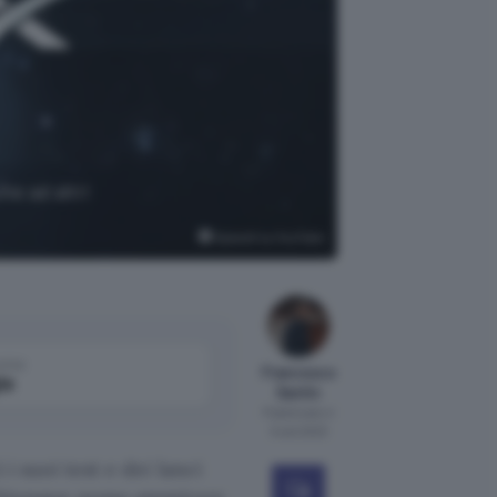
he ad altri
SpaceX su YouTube
come
Francesco
le
Santin
Pubblicato il
5 set 2023
i suoi test e dei lanci