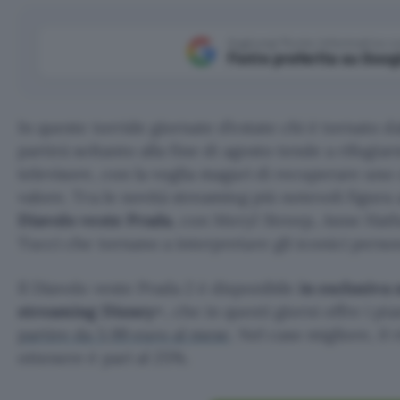
Aggiungi Punto Informatico 
Fonte preferita su Goog
In queste torride giornate d’estate chi è tornato da
partirà soltanto alla fine di agosto tende a rifugiars
televisore, con la voglia magari di recuperare uno
valore. Tra le novità streaming più notevoli figura
Diavolo veste Prada
, con Meryl Streep, Anne Hath
Tucci che tornano a interpretare gli iconici perso
Il Diavolo veste Prada 2 è disponibile
in esclusiva 
streaming Disney+
, che in questi giorni offre i pi
partire da 5,99 euro al mese
. Nel caso migliore, il
ottenere è pari al 25%.