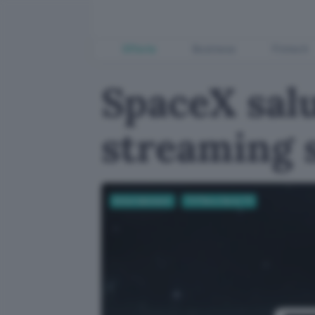
Offerte
Business
Fintech
SpaceX salu
streaming 
Entertainment
TV Film e Serie TV