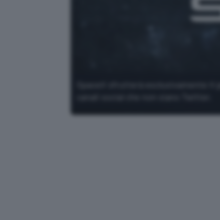
SpaceX sfrutterà esclusivamente X pe
canali social che non siano Twitter.