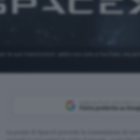
r le sue trasmissioni: addio non solo a YouTube, ma anc
Aggiungi Punto Informatico 
Fonte preferita su Goog
La prassi di SpaceX prevede la trasmissione di tutti 