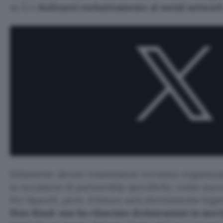
su X e
dedicarsi esclusivamente al social network
Solamente alcune trasmissioni verranno organizz
in occasione di partnership specifiche, come succ
Per SpaceX, però, il futuro sarà direttamente leg
Elon Musk non ha rilasciato dichiarazioni in meri