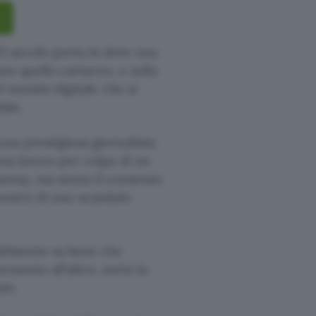
XI secolo porta in dote una
lare quello cartaceo, e sulla
del mondo digitale che si
ale.
una prestigiosa giornalista
nza lavoro per colpa di un
Runaway, ma senza il consenso
 centro di uno scandalo
bilmente sa bene che
mento all’altro, sotto la
ate.