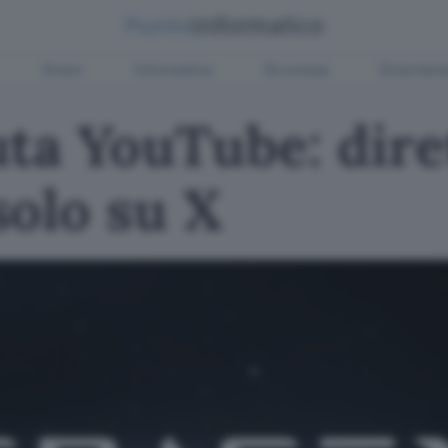
Green
Informatica
Sicurezza
Entertain
ta YouTube: dire
solo su X