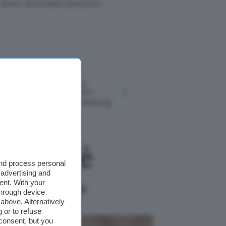
n sono necessari annunci
Prime Video porta
Disney+, a
HDR10+ ADVANCED
al 25% di 
sulle nuove TV Samsung
piani di se
 Prada è
and process personal
 advertising and
Disney+
ent. With your
through device
above. Alternatively
 or to refuse
consent, but you