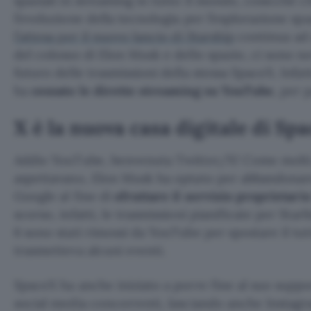
spaziali in streaming in tutto il mondo, cosicché
l’evoluzione della tecnologia per l’esplorazione sp
l’attesa per il nuovo lancio di Starship
continua ad a
del colosso di Elon Musk e dello spazio, ci sono n
futuro delle trasmissioni della stessa SpaceX. Infa
ha
cessato le dirette streaming su YouTube
, per 
X è la nuova casa digitale di Sp
Addio YouTube, benvenuta Twitter/X! Come molti 
aspettavano, Elon Musk ha optato per abbandonare
Google al fine di
sfruttare il servizio proprietari
scorso, infatti, le trasmissioni pianificate per Sta
6 sono stati rimossi da YouTube per spostare il tu
trasmetteva alcuni eventi.
SpaceX ha anche iniziato a porre fine al suo suppo
social media concorrenti, lasciando anche Instagra