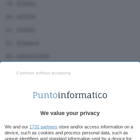
123456a
a123456
202020
1234abcd
admin123456
qwe123
Continue without accepting
101010
222222
12121212
We value your privacy
welcome
We and our
1731 partners
store and/or access information on a
device, such as cookies and process personal data, such as
abc12345
unique identifiers and standard information sent by a device for