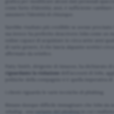
grafica per modificare alcuni dati personali spacci
come furto d’identità, anzi, è sufficiente cambiar
assumere l’identità di chiunque.
Sarebbe risultato più credibile se avesse precisato i
ma invece ha preferito descrivere Jobs come un m
online capace di acquistare in circa sette anni q
di vario genere, il che lascia alquanto scettici circa
affermato da orin0co.
Patty Smith, dirigente di Amazon, ha dichiarato di
riguardante la violazione
dell’account di Jobs, ag
politiche della compagnia vi è quella imperativa di
i clienti riguardo le varie tecniche di phishing.
Rimane dunque difficile immaginare che Jobs sia sol
whaling
, una
variante del phishing
in cui i malfat