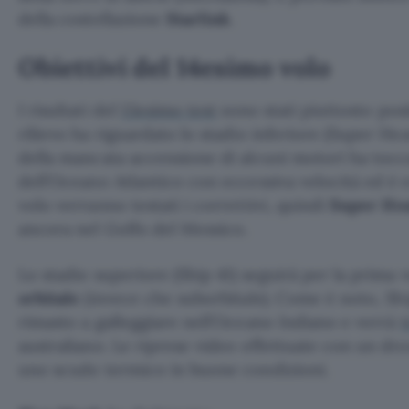
della costellazione
Starlink
.
Obiettivi del 14esimo volo
I risultati del
13esimo test
sono stati piuttosto posi
rilievo ha riguardato lo stadio inferiore (Super He
della mancata accensione di alcuni motori ha tocca
dell’Oceano Atlantico con eccessiva velocità ed è 
volo verranno testati i correttivi, quindi
Super Hea
ancora nel Golfo del Messico.
Lo stadio superiore (Ship 41) seguirà per la prima 
orbitale
(invece che suborbitale). Come è noto, Sh
rimasto a galleggiare nell’Oceano Indiano e verrà
t
australiano. Le riprese video effettuate con un d
uno scudo termico in buone condizioni.