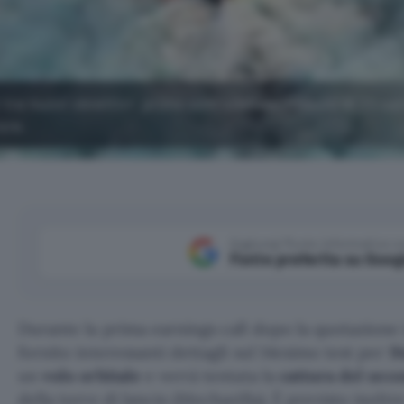
re nuovi obiettivi: primo volo orbitale, rilascio di 20 sate
ore.
Aggiungi Punto Informatico 
Fonte preferita su Goog
Durante la prima earnings call dopo la quotazione
fornito interessanti dettagli sul 14esimo test per
S
un
volo orbitale
e verrà tentata la
cattura del sec
della torre di lancio (Mechazilla). È previsto inoltre 