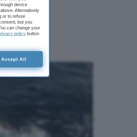
through device
above. Alternatively
 or to refuse
ale e
consent, but you
. You can change your
privacy policy
button
Accept All