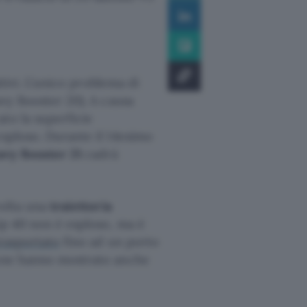
tivi. L’unico problema di
avy Booster 20). A causa
to la superficie
esploso. Durante il 14esimo
vy Booster 21
cadrà
volta una
traiettoria
ip 40 non è esploso, ma è
rasportato
fino ad un porto
rone hanno mostrato anche