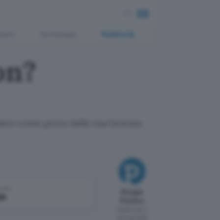
ment
Tecnologia
Pubblicità
on?
nisce come prova della sua bravata
come
Giorgio
le
Pontico
Pubblicato il
18 mag 2009