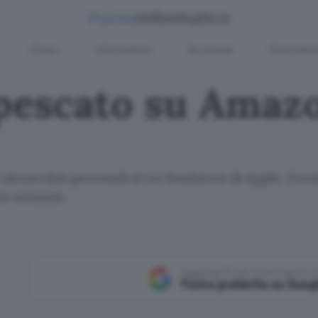
Green
Informatica
Sicurezza
Entertain
 pescato su Amaz
o alcuni dati personali al co-fondatore di Apple. For
no nessuno
Aggiungi Punto Informatico 
Fonte preferita su Goog