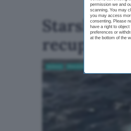
permission we and o
scanning. You may cl
you may access more 
Starship Fli
consenting. Please no
have a right to objec
preferences or withdr
recupero s
at the bottom of the 
Business
Ricerca Scientifica