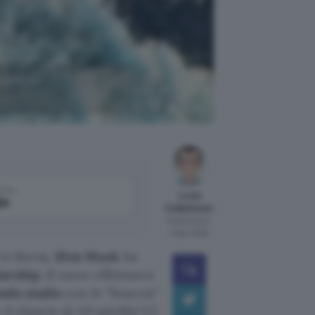
lliti V3
SpaceX
come
Luca
le
Colantuoni
Pubblicato il
5 ago 2026
 in Borsa,
Elon Musk
ha
tarship
. Il razzo effettuerà
ondo stadio
con le “braccia”
il rilascio di 20 satelliti V3