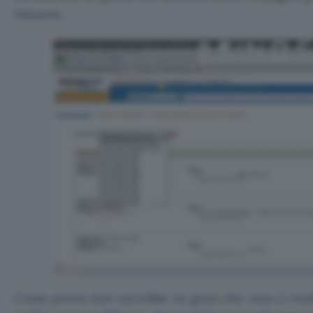
Amazon.
Come prova non varrebbe un gran che: non ci vuol