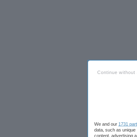
Continue without
We and our
1731 par
data, such as unique 
content, advertising