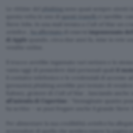
Le vittime del
phishing
sono quasi sempre utenti i
questa volta in uno di
questi tranelli
ci sarebbe ca
Steve Jobs. In una mail inviata a
Cult of Mac
un cra
orin0co
,
ha affermato
di essersi
impossessato del
di Apple
quando, circa due anni fa, mise in rete una
vendite online.
Il trucco avrebbe ingannato vari netizen e lo stess
vanta oggi di possedere dati personali quali
il num
il contatto telefonico e le credenziali di accesso 
(presunto) phishing avrebbe poi tentato di vendere
Kahney, gestore di
Cult of Mac
, lanciando anche
all’azienda di Cupertino
: “Immaginate quanto poss
ha scritto – se puoi fregare anche il grande Steve J
Per alimentare la sua credibilità
orin0co
ha allegat
screenshot di quella che sembra essere la pagina p