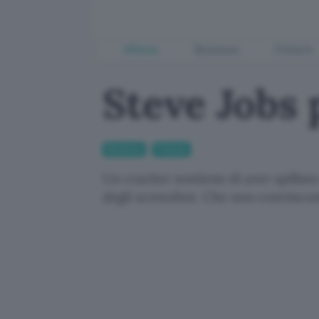
Offerte
Business
Fintech
Steve Jobs
Business
Fintech
Un cracker sostiene di aver spillat
degli screeshot. Che non convinco