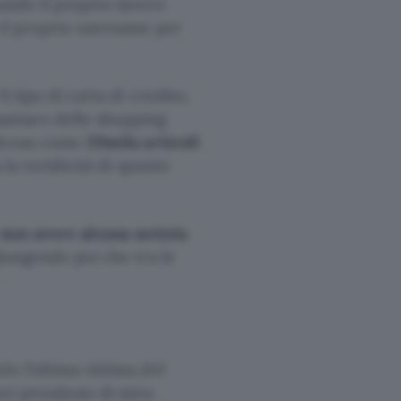
ando il proprio lavoro
e il proprio username per
l tipo di carta di credito,
aniaco dello shopping
ualcosa come
20mila articoli
 la veridicità di quanto
non avere alcuna notizia
giungendo poi che tra le
o l’ultima vittima del
tori prendono di mira