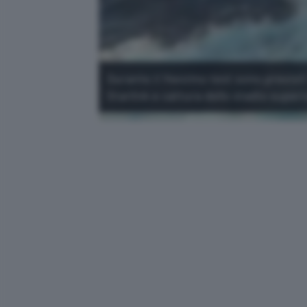
Durante il 14esimo test sono previsti t
Starlink e cattura dello stadio superi