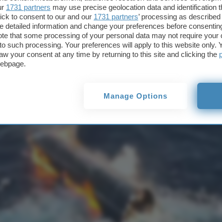
ur
1731 partners
may use precise geolocation data and identification 
ick to consent to our and our
1731 partners
’ processing as described 
detailed information and change your preferences before consenting
ght 14: volo orbit
te that some processing of your personal data may not require your 
t to such processing. Your preferences will apply to this website only
aw your consent at any time by returning to this site and clicking the
econdo stadio
webpage.
Manage Options