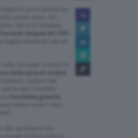
nesperti o poco attenti ma
scato niente meno che
cker, che si fa chiamare
l’account Amazon del CEO
 pagina fasulla del sito di
o Jobs, del quale
orin0co
si
ero della carta di credito
,
ad Amazon. L’autore del
 questi dati a Leander
 una
frecciatina gratuita
ano essere sicuri i Mac –
obs”.
o alla sua lettera uno
ersonale di Steve Jobs su