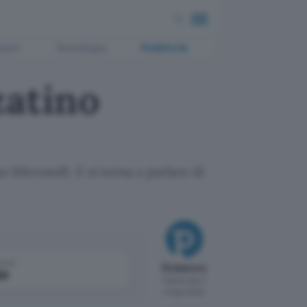
ment
Tecnologia
Pubblicità
zatino
o Microsoft. E si torna a parlare di
come
Redazione
le
Pubblicato il
31 gen 2000