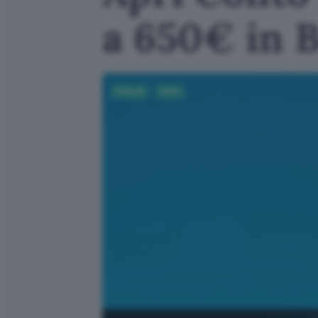
a 650€ in 
Fintech
Conti