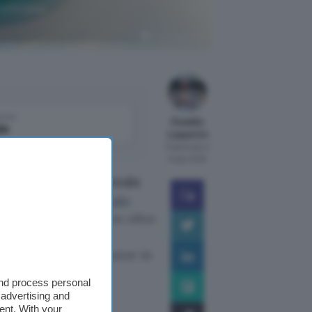
rofittane
Crédit Agricole
come
Osvaldo
le
Lasperini
Pubblicato il
6 ago 2026
un
conto corrente Crédit
0 euro in Buoni Regalo
rima che finisca. Con oltre
 9 operazioni su 10
r gestire le tue finanze in
and process personal
 advertising and
ent. With your