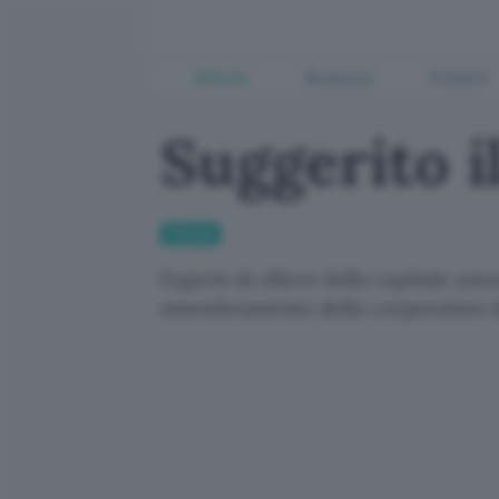
Offerte
Business
Fintech
Suggerito i
Fintech
Esperti di rilievo della capitale am
smembramento della corporation d