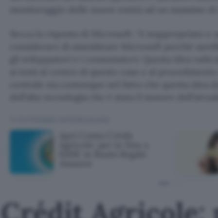
monitoraggio delle nuove entità ad un massimo di 
Secca la risposta di Microsoft: “è inappropriato e
considerare di smembrare Microsoft perché sarebb
gli sviluppatori e i consumatori. Questa idea radic
ai temi al centro di questo caso e al procedimento
centrale sta comunque nel fatto che questa idea d
dell’alta tecnologia che è stata il motore dell’attu
TI POTREBBE INTERESSARE
Apri Conto Crédit
Agricole: per te fino a
650€ in Buoni Regalo
Amazon
Crédit Agricole: 