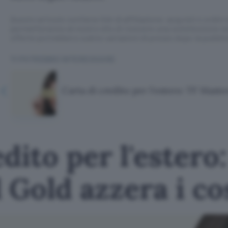
Questo articolo contiene link di affiliazione: acquisti o ordini e
permetteranno al nostro sito di ricevere una commissione ne
offerte potrebbero subire variazioni di prezzo dopo la pubbli
TI POTREBBE INTERESSARE
Carta di credito per l'estero: TF Maste
dito per l'estero
Gold azzera i co