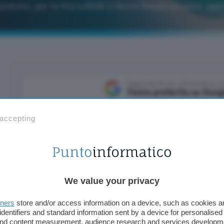
gratuito, per te fino a 650€ in Buoni Regalo Amazon: app
Aggiungi Punto Informatico 
Fonte preferita su Goog
 accepting
Approfitta subito dell’ottima promozione se apri 
Africole
a
canone gratuito
online!
Per te fino a 65
Amazon
. Un’occasione unica da prendere al volo p
2,8 milioni di clienti, oltre 2 milioni di download e
We value your privacy
effettuate da app, questa è la migliore soluzione pe
modo intelligente, smart e pratico.
tners
store and/or access information on a device, such as cookies 
identifiers and standard information sent by a device for personalised
 and content measurement, audience research and services developm