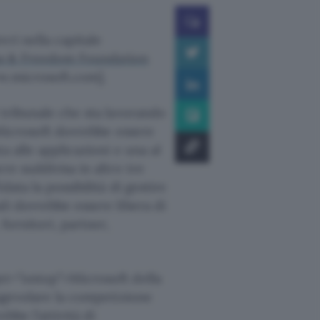
ri nella capitale
s & Freedom Foundation
w.microsoft.com].
 tribunale che sta lavorando
a Microsoft dovrebbe essere
a alle applicazioni e una al
re suddivisa in altre tre
ata la possibilità di gestire
li dovrebbe essere libera di
fornitori, partner,
et=”ontop”>Microsoft della
 agevolare la competizione
bbe l’attività di