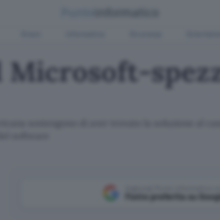
Green
Informatica
Sicurezza
Entertain
l Microsoft-spez
ericana sostengono di aver trovato la soluzione al cas
el software
Aggiungi Punto Informatico 
Fonte preferita su Goog