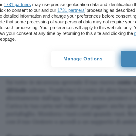
Apri Conto Agricole
ur
1731 partners
may use precise geolocation data and identification 
ick to consent to our and our
1731 partners
’ processing as described 
detailed information and change your preferences before consenting
Grazie all’ottima applicazione puoi gestire tutto a 
te that some processing of your personal data may not require your 
conto in modo semplice e veloce, senza rinunciare
t to such processing. Your preferences will apply to this website only
aw your consent at any time by returning to this site and clicking the
da ragazzi. Inoltre, nonostante la gestione sia per
webpage.
disposizione una rete di
Filiali
su tutto il territori
pronti a supportarti in base alle tue necessità. Cré
1000 Filiali e oltre 12 mila Consulenti e Collaborato
Manage Options
territorio.
Fai tutto in sicurezza aprendo il tuo nuovo
conto 
Africole
adesso. Trasferisci il conto di altre banc
direttamente dall’app. Paga tutto senza pensieri e 
Carica la tua carta nel wallet per pagare anche qu
portafoglio. Monitora i tuoi conti quando vuoi. R
con il tuo Gestore o accedi a un supporto di assis