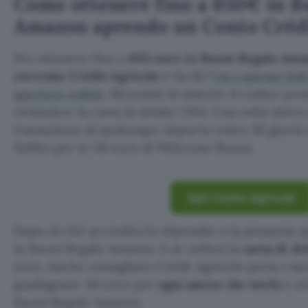
Come ottenere fino a 650€ in B
Amazon aprendo un Conto Crédi
Per ottenere fino a
650 euro in Buoni Regalo Am
corrente Crédit Agricole
è facile!
Vai a questo link
apertura online
. Ricordati di inserire il codice pr
richiedere la carta di debito VISA. Una volta attiv
transazione di qualunque importo entro 30 giorni d
Subito per te 50 euro di Welcome Bonus.
Apri Conto Agricole
Dopo di ché accredita lo stipendio o la pensione p
in Buoni Regalo Amazon. E se utilizzi la
carta di d
euro. Anche consigliare Crédit Agricole porta i suo
guadagnare 50 euro per
ogni amico che inviti
e ot
Buoni Regalo Amazon.