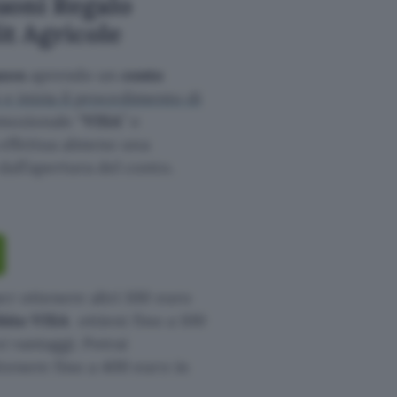
uoni Regalo
t Agricole
azon
aprendo un
conto
 e inizia il procedimento di
omozionale “
VISA
” e
a effettua almeno una
all’apertura del conto.
er ottenere altri 100 euro
ebito VISA
ottieni fino a 100
i vantaggi. Potrai
tenere fino a 400 euro in