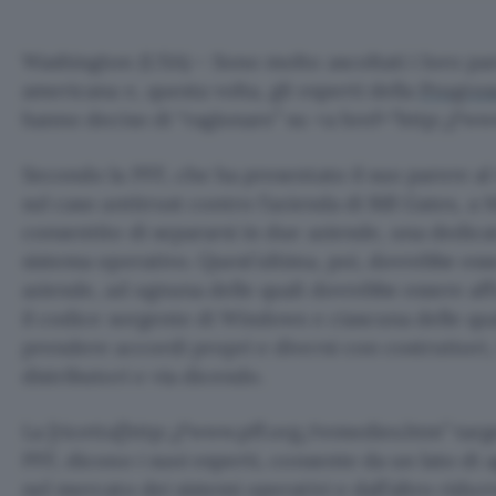
Washington (USA) – Sono molto ascoltati i loro pare
americana e, questa volta, gli esperti della
Progres
hanno deciso di “ragionare” su <a href="http://ww
Secondo la PFF, che ha presentato il suo parere al
sul caso antitrust contro l’azienda di Bill Gates, 
consentito di separarsi in due aziende, una dedicat
sistema operativo. Quest’ultima, poi, dovrebbe esse
aziende, ad ognuna delle quali dovrebbe essere affid
il codice sorgente di Windows e ciascuna delle qua
prendere accordi propri e diversi con costruttori, 
distributori e via dicendo.
La [ricetta[http://www.pff.org/remedies.htm” targ
PFF, dicono i suoi esperti, consente da un lato di
nel mercato dei sistemi operativi e dall’altro ridurre