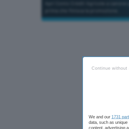
Apri Conto Crédit Agricole a canone 
prima che finisca la promozione.
Continue without
We and our
1731 par
data, such as unique 
content, advertising