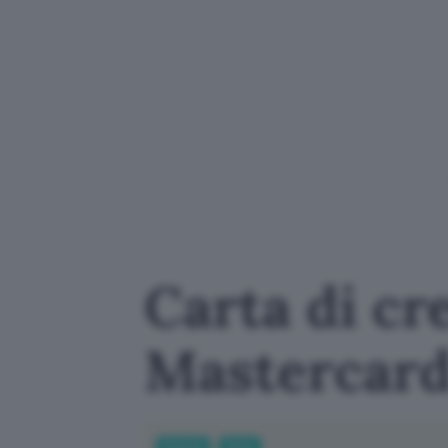
Carta di cre
Mastercard 
Fintech
Carte