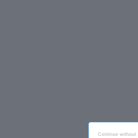
Continue without