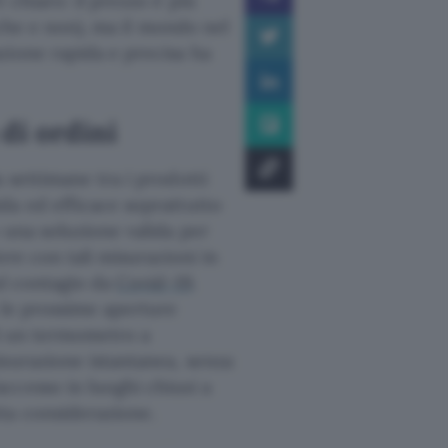
 chiaro: il prezzo è più
iche e non), ma il mondo nel
zione rapida e precisa ha
di ordini
settimane tra i prodotti
da ed efficace soprattutto
 una soluzione valida per
ere con tali misurazioni in
al contagio da
Covid-19
.
 le prossime aperture
di un termometro a
isurazione istantanea, senza
ccesso in luoghi chiusi a
ta considerazione.