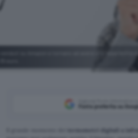
 venduti su Amazon e tornano ad avere una reperibilità 
 35 euro.
Aggiungi Punto Informatico 
Fonte preferita su Goog
Il grande momento dei
termometri digitali a infr