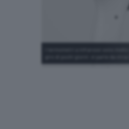
I termometri a infrarossi sono molto
giro di pochi giorni: si parte da circa