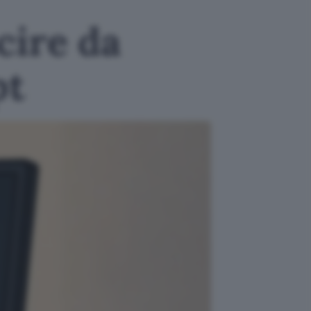
cire da
pt