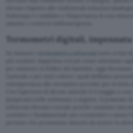
avevamo mai realmente sentito il bisogno, questo è
elevato rispetto alle tradizionali soluzioni (analog
frattempo è cambiato e l’importanza di una misura
assunto i contorni dell’emergenza.
Termometri digitali, impennata 
Su Amazon i
termometri a infrarossi
sono ormai da 
più venduti: dapprima cercati come soluzione rapi
per misurare la febbre dei bambini, oggi diventano
l’azienda e per tutti coloro i quali debbano proced
ottemperanza alle normative previste per la lotta 
Con l’apertura di alcune aziende il 4 maggio e con
(auspicate) nelle settimane a seguire, il possesso 
infrarossi diventa cruciale poiché consente una m
contatto e fondamentale per consentire o meno l’a
persone che presentano sintomi da tenere in stret