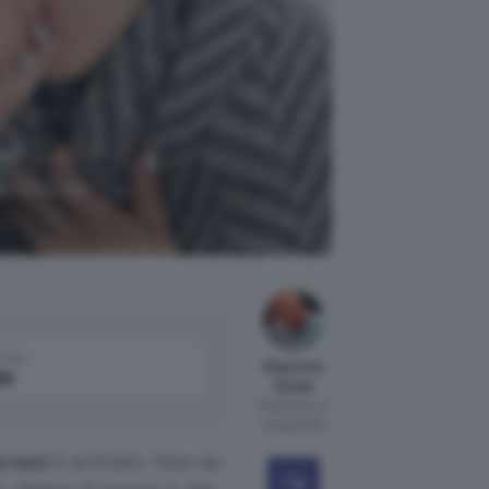
comoda nel
come
Giacomo
le
Dotta
Pubblicato il
9 mag 2020
arossi
è arrivato. Non ne