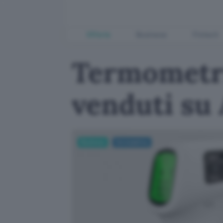
Offerte
Business
Fintech
Termometri 
venduti su
Business
Coronavirus