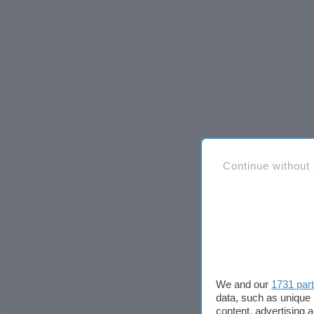
Continue without
We and our
1731 par
data, such as unique 
content, advertising