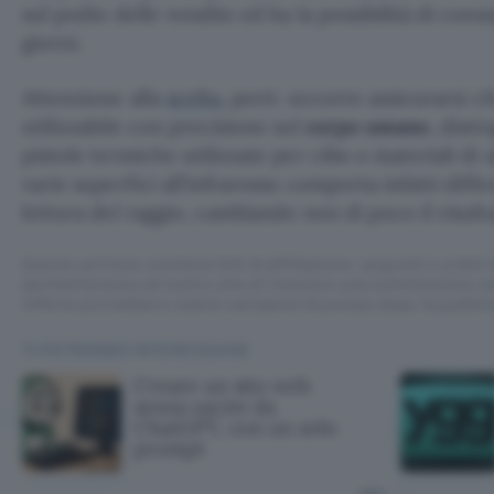
sul podio delle vendite ed ha la possibilità di cons
giorni.
Attenzione alla
scelta
, però: occorre assicurarsi c
utilizzabile con precisione sul
corpo umano
, disti
pistole termiche utilizzate per cibo o materiali di a
varie superfici all’infrarosso comporta infatti diffe
lettura del raggio, cambiando non di poco il risulta
Questo articolo contiene link di affiliazione: acquisti o ordini e
permetteranno al nostro sito di ricevere una commissione ne
offerte potrebbero subire variazioni di prezzo dopo la pubbli
TI POTREBBE INTERESSARE
Creare un sito web
senza uscire da
ChatGPT, con un solo
prompt