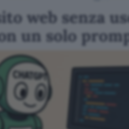
ito web senza us
on un solo prom