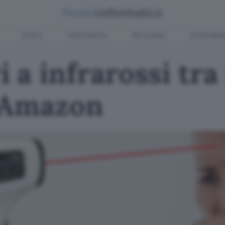
Green
Informatica
Sicurezza
Entertain
a infrarossi tra 
 Amazon