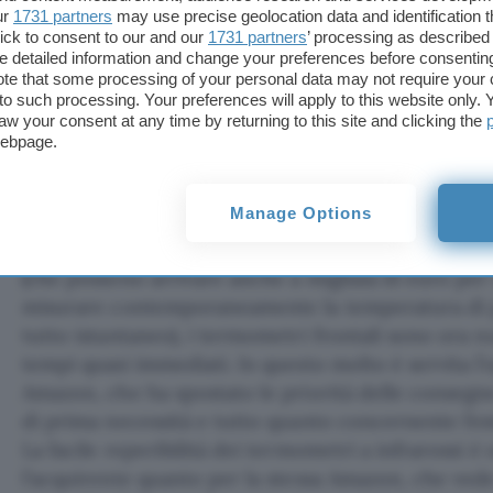
ur
1731 partners
may use precise geolocation data and identification 
ick to consent to our and our
1731 partners
’ processing as described 
detailed information and change your preferences before consenting
te that some processing of your personal data may not require your 
t to such processing. Your preferences will apply to this website only
aw your consent at any time by returning to this site and clicking the
Molte le
offerte
disponibili
, con prezzi che vanno
webpage.
Spesso e volentieri a fare la differenza nella scelta
per chi sta aprendo rapidamente un negozio e nece
Manage Options
immediate guarda più alla reperibilità che non a po
Tralasciando le soluzioni più avanzate in ottica
(che possono arrivare anche a migliaia di euro pe
misurare contemporaneamente la temperatura di 
tutto istantaneo), i termometri frontali sono ora 
tempi quasi immediati. In questo molto è servita l’
Amazon, che ha spostato le priorità delle consegne
di prima necessità e tutto quanto concernente l’em
La facile reperibilità dei termometri a infrarossi è
l’acquirente quanto per la stessa Amazon, che ved