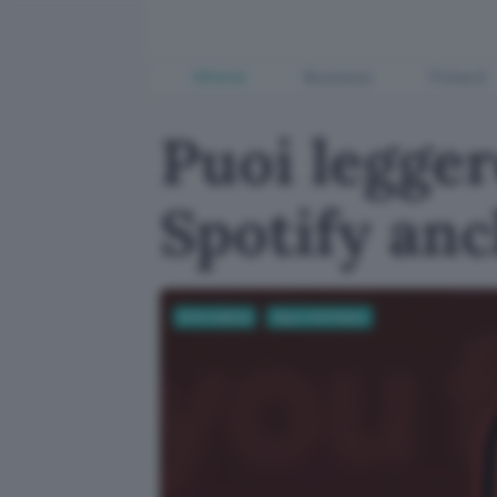
Offerte
Business
Fintech
Puoi legger
Spotify anc
Informatica
App e Software