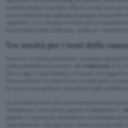
mantenere la sua leadership nel settore, lavorand
costantemente il servizio offerto. E solo così, per d
ai suoi abbonati gli
aumenti di prezzo
ormai introd
regolarità. Ecco dunque arrivare alcuni cambiame
funzionalità molto utilizzata, quella per visualizzar
Tre novità per i testi delle canz
Sono tre le novità annunciate. La prima riguarda l
della possibilità di accedere alle
traduzioni
. È in 
fino a oggi è stata limitata a 25 paesi. Per leggerl
l’icona relativa. Si tratta di una caratteristica pens
ha un account gratuito supportato dalle pubblicità
La seconda (e forse più interessante) novità è quel
visualizzare i testi anche quando il dispositivo è
o
quando si imposta lo smartphone in modalità aere
Naturalmente, vale solo per i brani scaricati nelle