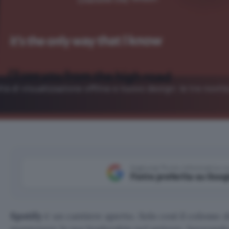
ità di visualizzazione offline e nuovo design: le tre novità
Aggiungi Punto Informatico 
Fonte preferita su Goog
Spotify
è un cantiere aperto. Solo così il colosso 