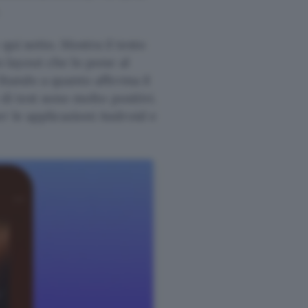
qui sotto. Mostra il testo
n layout che lo pone al
Stando a quanto afferma il
 di test sono molto positivi.
r le applicazioni Android e