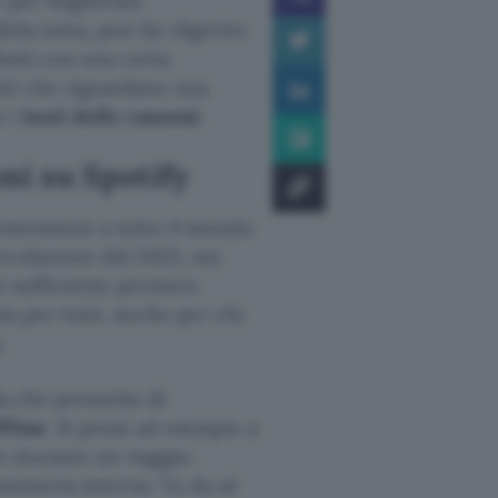
o per migliorare
irla tutta, può far digerire
otti con una certa
nti che riguardano una
e i
testi delle canzoni
.
oni su Spotify
’estensione a tutto il mondo
circolazione dal 2022, ma
e è sufficiente premere
ata per tutti, anche per chi
.
la che permette di
ffline
. Si pensi ad esempio a
o durante un viaggio.
 memoria interna. Va da sé