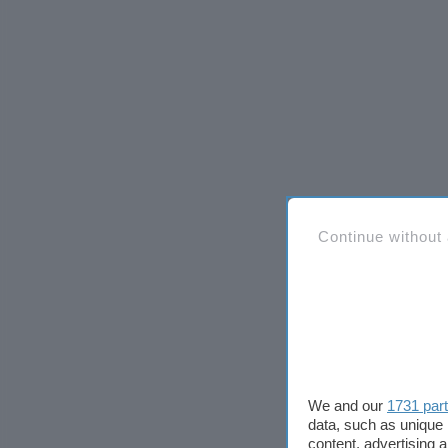
Continue without
We and our
1731 par
data, such as unique 
content, advertising