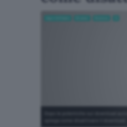
App e Software
Browser
Business
AI
Dopo le polemiche sui download auto
spiega come disattivare il download.