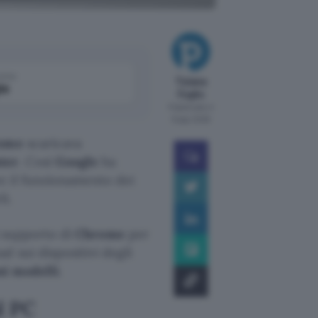
come
Tiziana
le
Foglio
Pubblicato il
6 ago 2026
ome
scaricava
ter
. Così
Google
ha
e il funzionamento dei
i.
i supporto di
Chrome
per
d sui dispositivi degli
ni modelli
.
l PC