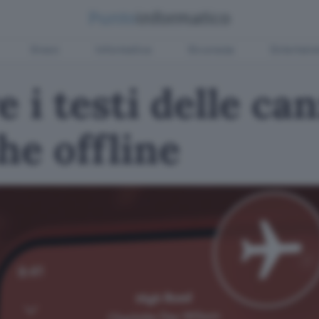
Green
Informatica
Sicurezza
Entertain
e i testi delle ca
he offline