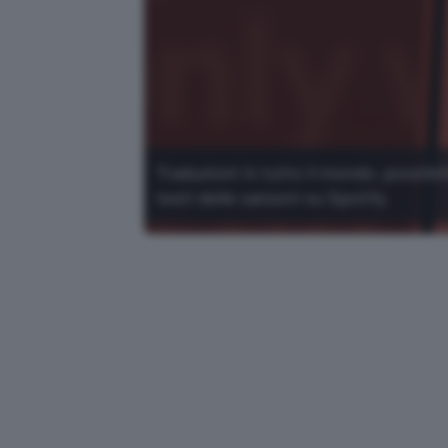
Traduzioni in tutto il mondo, possibil
testi delle canzoni su Spotify.