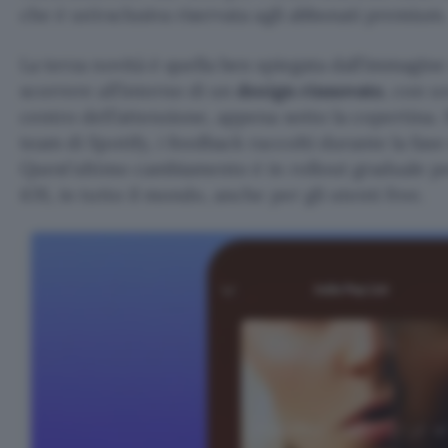
che è un’esclusiva riservata agli abbonati premium.
La terza novità è quella ben spiegata dall’immagine 
scorrere all’interno di un
design rinnovato
, con u
centro dell’attenzione, appena sotto la copertina. 
team di Spotify, i feedback raccolti durante la fase
Quest’ultimo cambiamento è in rollout graduale pe
iOS, in tutto il mondo, anche per gli utenti free.