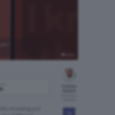
 per i
Spotify
come
Cristiano
le
Ghidotti
Pubblicato il
4 feb 2026
dello streaming può