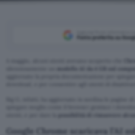
Aggiungi Punto Informatico 
Fonte preferita su Goog
A maggio, alcuni utenti avevano scoperto che
Chr
silenziosamente un
modello AI da 4 GB sul compu
aggiornato la propria documentazione per spiegar
download, e per consentire agli utenti di disattivarl
Big G, infatti, ha aggiornato in sordina le pagine d
spiegare meglio come il browser gestisce i downloa
utenti, e per dare la
possibilità di rimuovere alcu
Google Chrome scaricava l’AI su