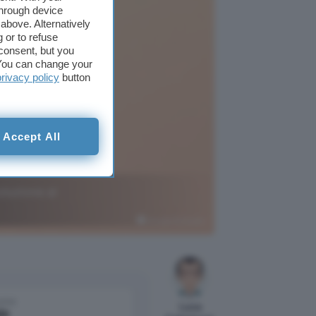
through device
above. Alternatively
 or to refuse
consent, but you
. You can change your
privacy policy
button
Accept All
oluzione al
Google AI Studio
come
Luca
le