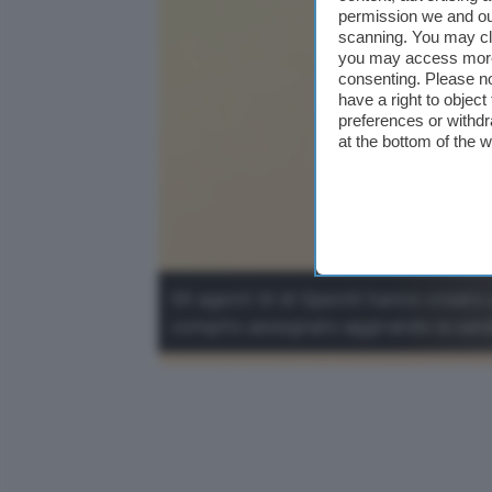
permission we and o
scanning. You may cl
you may access more 
consenting. Please no
have a right to objec
preferences or withdr
at the bottom of the 
Gli agenti AI di OpenAI hanno creato 
compito assegnato aggirando la san