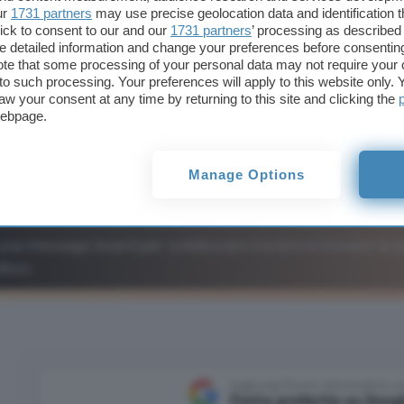
ur
1731 partners
may use precise geolocation data and identification 
ick to consent to our and our
1731 partners
’ processing as described 
detailed information and change your preferences before consenting
te that some processing of your personal data may not require your 
t to such processing. Your preferences will apply to this website only
aw your consent at any time by returning to this site and clicking the
webpage.
Manage Options
una message board per collaborare tra loro e trovare la s
dbox.
Aggiungi Punto Informatico 
Fonte preferita su Goog