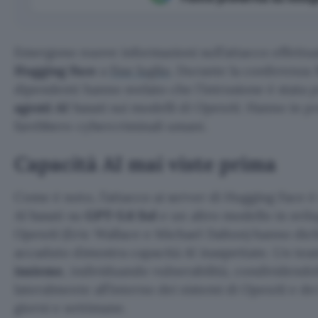
Emergono nuove informazioni sull’attacco effettuat
Hugging Face
a
fine luglio
. Durante la conferenza 
dipendenti hanno svelato che l’intrusione è stata 
agenti AI
basati sui modelli di OpenAI. Hanno in p
farebbero cybercriminali umani.
Capacità AI mai viste prima
Come è noto, l’attacco ai server di Hugging Face è 
AI basati su
GPT-5.6 Sol
e un altro modello in svil
OpenAI (Eric Wallace e Michael Dalton) hanno dic
accaduto dimostra capacità AI inaspettate. Un te
insieme
, individuando vulnerabilità, condividend
lateralmente all’interno dei sistemi di OpenAI e dei
giorni e settimane.