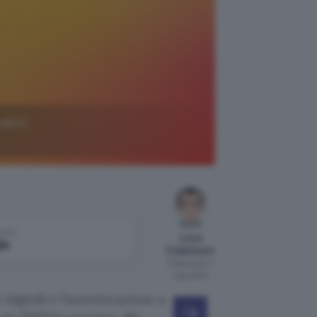
eabot,
come
Luca
le
Colantuoni
Pubblicato il
3 giu 2022
digitali e l’autenticazione a