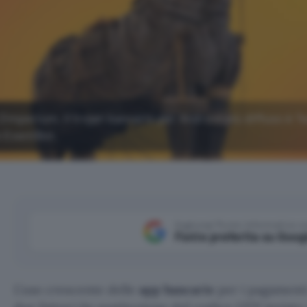
 Zimperium, il trojan bancario per Android più diffuso è T
 è EventBot.
Aggiungi Punto Informatico 
Fonte preferita su Goog
L’uso crescente delle
app bancarie
per i pagamenti 