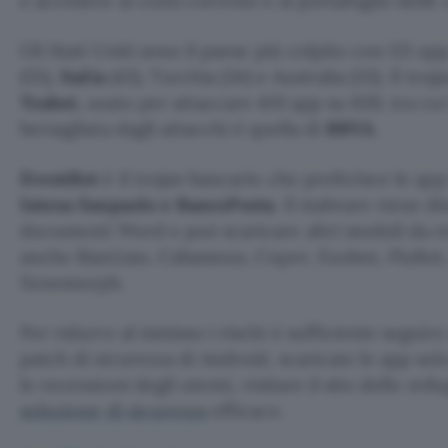
e accedere ai conti correnti o al portafoglio delle 
Gli Stati Uniti sono il paese più colpito con 121 
(55),
Italia
(43), Turchia (34) e Australia (33). Il troj
Teabot
, usato per attaccare 410 app su 639, tra cui
bersagliata dagli attacchi è quella di
BBVA
.
EventBot
è il trojan bancario che preferisce le app 
Intesa Sanpaolo e BancoPosta
. Il malware viene di
documenti Word e può scaricare altri moduli da r
anche BianLian, Cabassous, Coper, Exobot, FluBot
Xenomorph.
Per ridurre al minimo i rischi è sufficiente seguire 
patch di sicurezza di Android, scaricate le app solo 
le recensioni degli utenti, visitare il sito dello sv
soluzione di sicurezza
efficace.