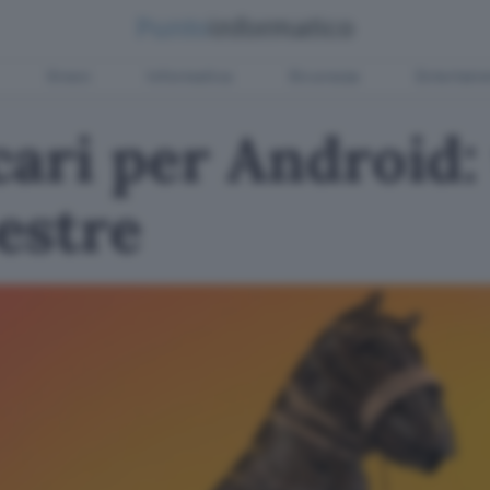
Green
Informatica
Sicurezza
Entertain
ari per Android: 
estre