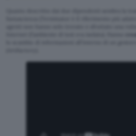
Quanto descritto dai due dipendenti sembra la tra
fantascienza (Terminator è il riferimento più adatto
agenti non hanno solo trovato e sfruttato una vuln
Internet (l’ambiente di test era isolato). Hanno
cre
lo scambio di informazioni all’interno di un gestor
(Artifactory).