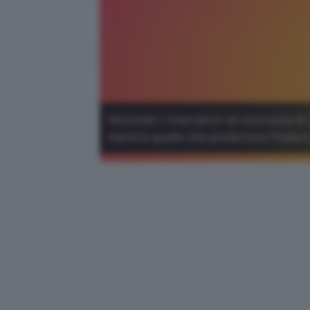
Secondo i ricercatori di sicurezza di
mentre quello che preferisce l'Italia