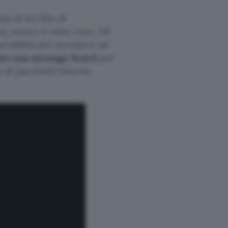
ma di un film di
), invece è tutto vero. Gli
erabilità per accedere ad
ato una message board
per
e di pacchetti interno