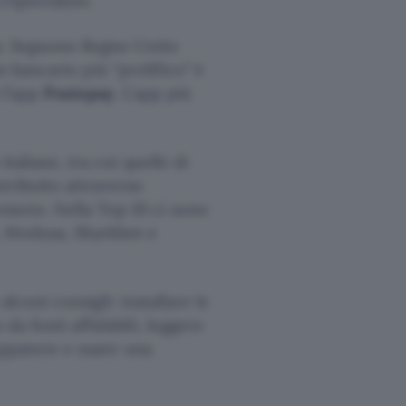
criptovalute.
app. Seguono Regno Unito
an bancario più “prolifico” è
 l’app
Postepay
. L’app più
italiane, tra cui quelle di
stribuito attraverso
emoto. Nella Top 10 ci sono
, Medusa, Sharkbot e
alcuni consigli: installare le
da fonti affidabili, leggere
iluppatore e usare una