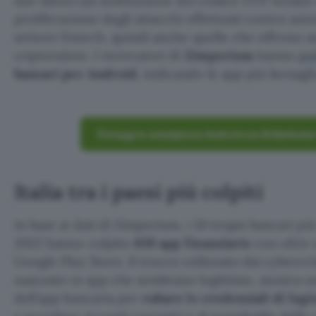
due fattori (in sostituzione del codice OTP inviato
proliferazione degli attacchi effettuati contro az
settore fintech, quindi anche quelle che offrono as
criptovalute. I ricercatori di
Zimperium
hanno
pu
bancari per Android
, indicando le app più bersagli
Proteggi lo smartphone Android con Bitdefender
Italia tra i paesi più colpiti
In base ai dati di Zimperium, i 10 trojan bancari pi
2022 hanno colpito
639 app finanziarie
con oltre 
Google Play Store. Il trucco utilizzato dai cybercri
nascosto in app che sembrano legittime, mostra un
dell’app bancaria per
rubare le credenziali di logi