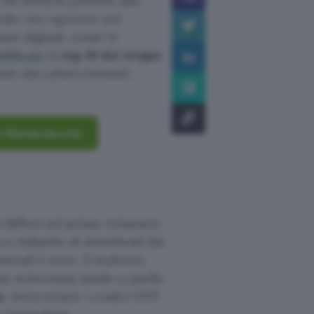
 via SMS) ha portato alla
iende che operano nel
set digitali, come le
bblicato
la
top 10 dei trojan
ate dai cybercriminali.
 Ultimate Security
ù diffusi nel primo trimestre
un miliardo di download dal
minali è noto: il malware,
a schermata simile a quella
n
, intercettare i codici OTP