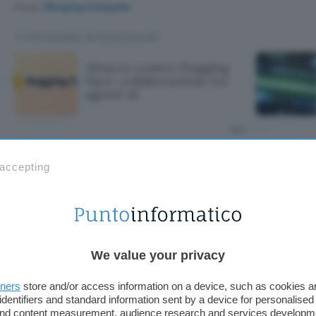
Fonte:
Bleeping Computer
TI POTREBBE INTERESSARE
Attacco contro Hugging
Face: collaborazione tra
agenti AI
ntro Hugging Fac
 accepting
one tra agenti AI
We value your privacy
tners
store and/or access information on a device, such as cookies 
identifiers and standard information sent by a device for personalised
 and content measurement, audience research and services developm