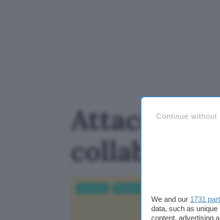
Attacco co
Continue without
collaborazi
Sicurezza
Business
AI
We and our
1731 par
data, such as unique 
content, advertising