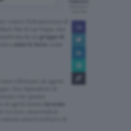
Colantuoni
Pubblicato il
7 ago 2026
o contro l’infrastruttura di
Black Hat di Las Vegas, due
pianificata da un
gruppo di
ratica
unito le forze
come
stato effettuato da agenti
uppo. Due dipendenti di
hiarato che quanto
am di agenti hanno
lavorato
ole tra loro, muovendosi
 sistemi esterni nell’arco di