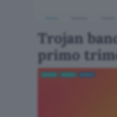
Offerte
Business
Fintech
Trojan banc
primo trim
Sicurezza
Antivirus
Antivirus