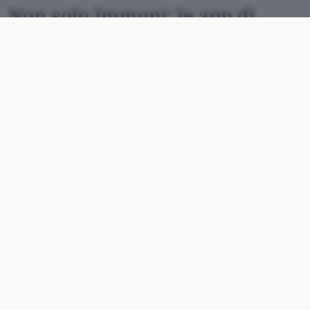
Non solo Immuni: le app di
contact tracing in Europa
Ciò che balza subito all’occhio dando uno
sguardo all’elenco riportato qui sotto è che non è
stato adottato un approccio condiviso. Ciò si
traduce inevitabilmente in una
mancata
interoperabilità
. Un potenziale limite se si pensa
alla finalità stessa dell’iniziativa, soprattutto in
vista di una massiccia ripresa degli spostamenti
transfrontalieri durante la stagione estiva in
seguito all’allentamento delle misure restrittive.
Vediamo dunque quali sono le app messe in
cantiere o lanciate dai singoli paesi.
Austria
: già operativa Stopp Corona,
sviluppata dalla Österreichisches Rotes Kreuz