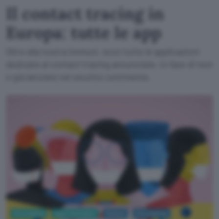
Il contact tracing in
Europa: tutte le app
Oltre alla nostra Immuni, ecco tutte le applicazioni
dedicate al contact tracing annunciate, in fase di test
o già lanciate nel vecchio continente.
Informatica
App e Software
Immuni
Coronavirus