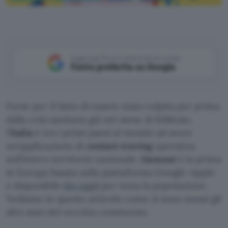
United Nations COVID-19 Response, Unsplash
Aggiungi Punto Informatico come
Fonte preferita su Google
Forse per il fatto di essere stata colpita per prima
dalla crisi sanitaria già nel mese di febbraio,
l’
Italia
è tra i primi paesi al mondo ad avere
un’applicazione di
contact tracing
operativa
sull’intero territorio nazionale.
Immuni
è la prima
in Europa basata sulla piattaforma Google-Apple
e disponibile (
da oggi
) per tutta la popolazione.
Vediamo in questo articolo come si sono mossi gli
altri stati del vecchio continente.