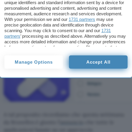
problematiche emerse su questo fronte: troppe
unique identifiers and standard information sent by a device for
personalised advertising and content, advertising and content
le informazioni veicolate in rapporto ai benefici
measurement, audience research and services development.
offerti alla popolazione.
With your permission we and our
1731 partners
may use
precise geolocation data and identification through device
IMMAGINI
scanning. You may click to consent to our and our
1731
partners
’ processing as described above. Alternatively you may
access more detailed information and change your preferences
before consenting or to refuse consenting. Please note that
some processing of your personal data may not require your
consent, but you have a right to object to such processing. Your
Manage Options
Accept All
preferences will apply to this website only. You can change
your preferences or withdraw your consent at any time by
returning to this site and clicking the
privacy policy
button at the
bottom of the webpage.
A tal proposito ricordiamo che questa settimana
da Bruxelles è giunto l’
annuncio
che tutte le
applicazioni basate su un approccio