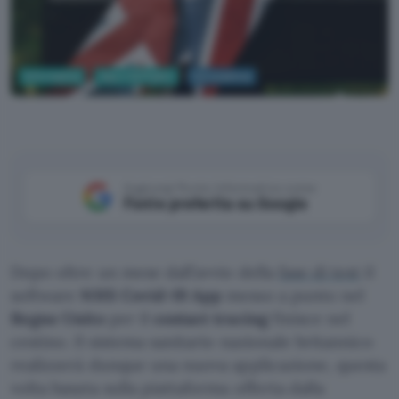
Informatica
App e Software
Coronavirus
Pexels
Aggiungi Punto Informatico come
Fonte preferita su Google
Dopo oltre un mese dall’avvio della
fase di test
il
software
NHS Covid-19 App
messo a punto nel
Regno Unito
per il
contact tracing
finisce nel
cestino. Il sistema sanitario nazionale britannico
realizzerà dunque una nuova applicazione, questa
volta basata sulla piattaforma offerta dalla