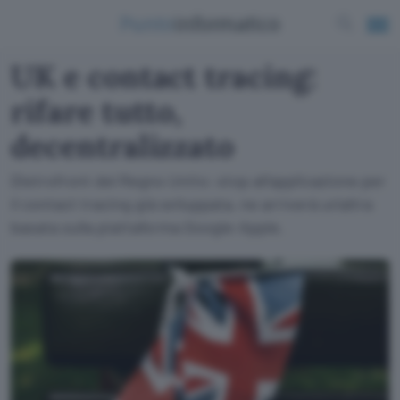
UK e contact tracing:
rifare tutto,
decentralizzato
Dietrofront del Regno Unito: stop all'applicazione per
il contact tracing già sviluppata, ne arriverà un'altra
basata sulla piattaforma Google-Apple.