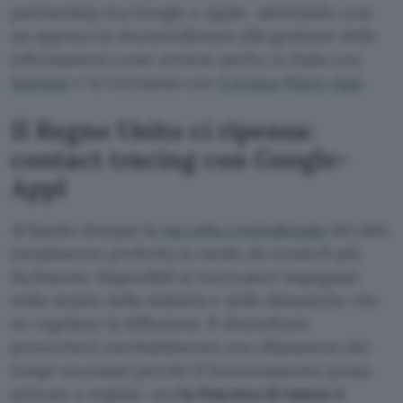
partnership tra Google e Apple, adottando così
un approccio decentralizzato alla gestione delle
informazioni come avviene anche in Italia con
Immuni
e in Germania con
Corona-Warn-App
.
Il Regno Unito ci ripensa:
contact tracing con Google-
Appl
Al bando dunque la
raccolta centralizzata
dei dati,
inizialmente preferita in modo da renderli più
facilmente disponibili ai ricercatori impegnati
nello studio della malattia e delle dinamiche che
ne regolano la diffusione. Il dietrofront
provocherà inevitabilmente una dilatazione dei
tempi necessari perché il funzionamento possa
arrivare a regime: ora
la finestra di lancio è