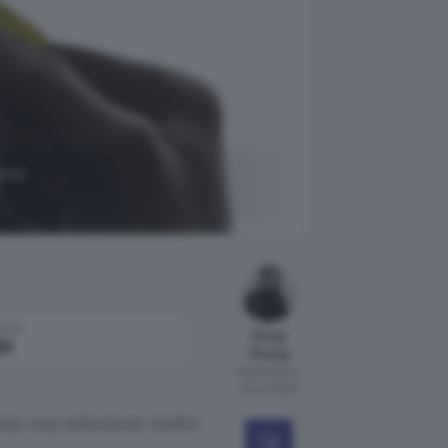
ersi
come
Giusy
le
Pirosa
Pubblicato il
30 dic 2022
nta una soluzione molto