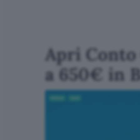
Apri Conto 
a 650€ in 
Fintech
Conti