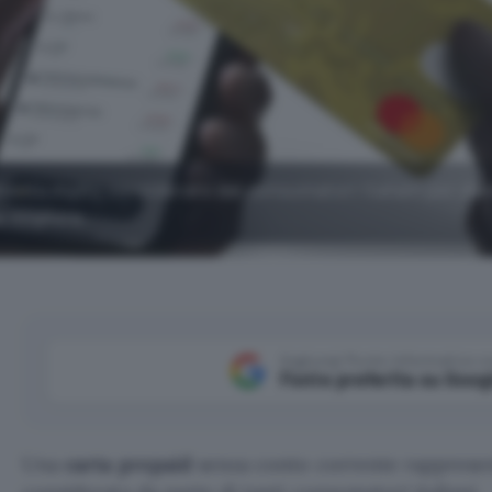
ento molto considerato dai consumatori italiani per div
e migliore.
Aggiungi Punto Informatico 
Fonte preferita su Goog
Una
carta prepaid
senza conto corrente rapprese