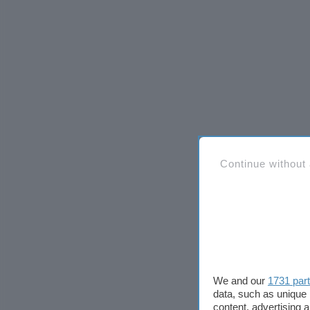
Continue without
We and our
1731 par
data, such as unique 
content, advertising