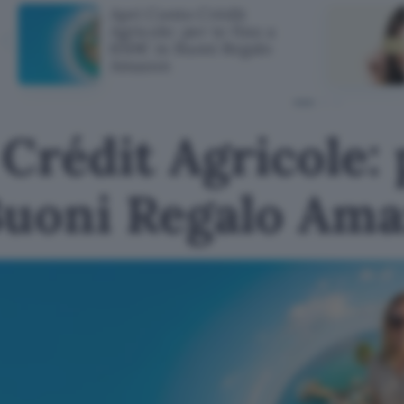
Apri Conto Crédit
Agricole: per te fino a
650€ in Buoni Regalo
Amazon
Crédit Agricole: 
Buoni Regalo Am