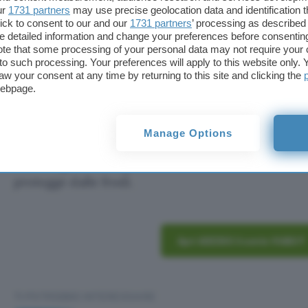
SEPA, SOFORT, Giropay, PaySafeCard e altro.
ur
1731 partners
may use precise geolocation data and identification 
ick to consent to our and our
1731 partners
’ processing as described 
detailed information and change your preferences before consenting
Quanto si paga di canone annuo per la tenuta de
te that some processing of your personal data may not require your 
che equivalgono a 1,65 euro al mese. Invece, il cost
t to such processing. Your preferences will apply to this website only
aw your consent at any time by returning to this site and clicking the
69,90 euro
.
webpage.
Insomma, con VIABUY tutto diventa molto più sem
documenti da compilare, nessuna verifica di solvibi
Manage Options
Inoltre, grazie alla garanzia di rimborso totale
Zero
protegge dalle frodi.
Apri ADESSO il conto VIABUY
TI POTREBBE INTERESSARE