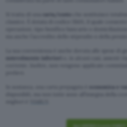
considerata da parte di tanti consumatori italiani.
Si tratta di una
carta/conto
che sostituisce total
classico. È dotata di codice IBAN, il quale consente
operazioni, tipo bonifico bancario o domiciliazione 
ma anche l’accredito dello stipendio o della pensi
La sua convenienza è anche dovuta alle spese di g
notevolmente inferiori
e, in alcuni casi, assenti 
corrente. Inoltre, non vengono applicate commiss
prelievi.
In sostanza, una carta prepagata è
economica e va
disponibili, ma non tutte sono all’insegna della co
migliori è
VIABUY
.
Apri ADESSO il conto VIABUY