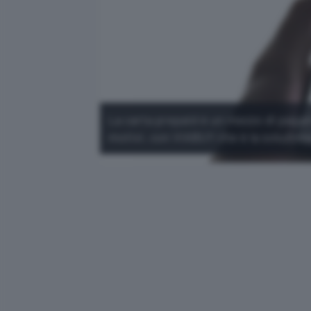
La carta prepaid è un mezzo di pagam
motivi, con VIABUY che è la soluzion