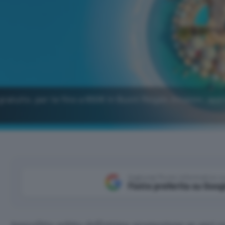
gratuito, per te fino a 650€ in Buoni Regalo Amazon: app
Aggiungi Punto Informatico 
Fonte preferita su Goog
Approfitta subito dell’ottima promozione se apri 