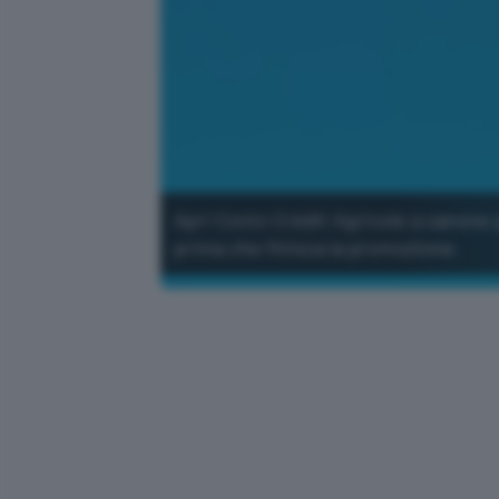
Apri Conto Crédit Agricole a canone 
prima che finisca la promozione.