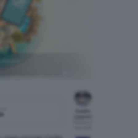
rofittane
Crédit Agricole
come
Osvaldo
le
Lasperini
Pubblicato il
6 ago 2026
un
conto corrente Crédit