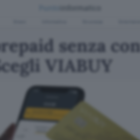
Green
Informatica
Sicurezza
Entertain
prepaid senza co
Scegli VIABUY