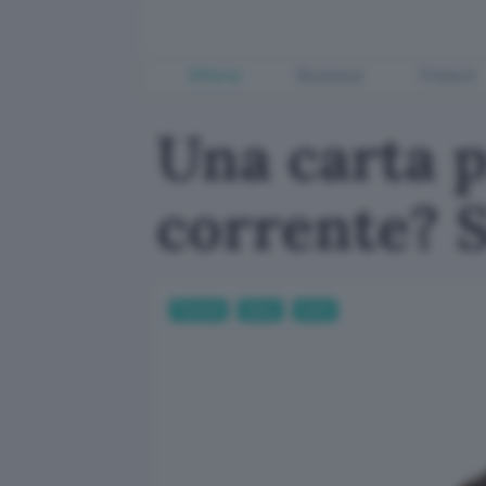
Offerte
Business
Fintech
Una carta 
corrente? 
Fintech
Carte
Conti