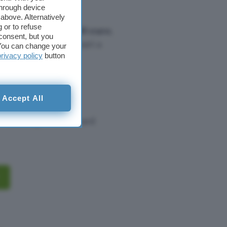
through device
above. Alternatively
 or to refuse
l conto VIABUY?
19,90 euro
,
consent, but you
o di attivazione è pari a
. You can change your
privacy policy
button
plice. Non ci sono
lità e spese extra.
Accept All
 Liability
, Mastercard