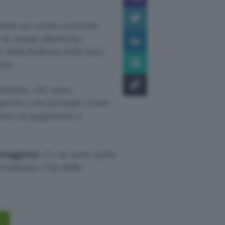
mente un conto corrente
 le stesse identiche
della bolletta della luce,
one.
estione, che sono
rispetto a un normale conto
ioni su pagamenti e
ntaggiosa
. Ce ne sono tante
nvenienza. Una delle