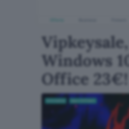
Offerte
Business
Fintech
Vipkeysale,
Windows 10
Office 23€!
Informatica
App e Software