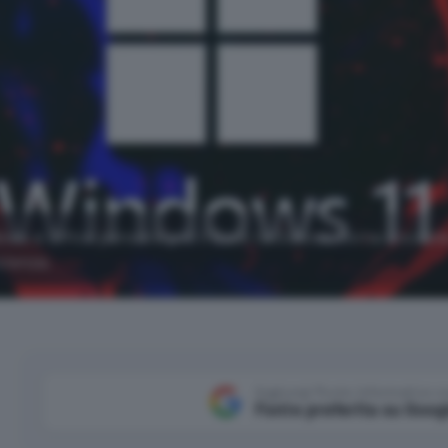
ows e Office pensate per il Back to School: torna a scuol
cienza.
Aggiungi Punto Informatico 
Fonte preferita su Goog