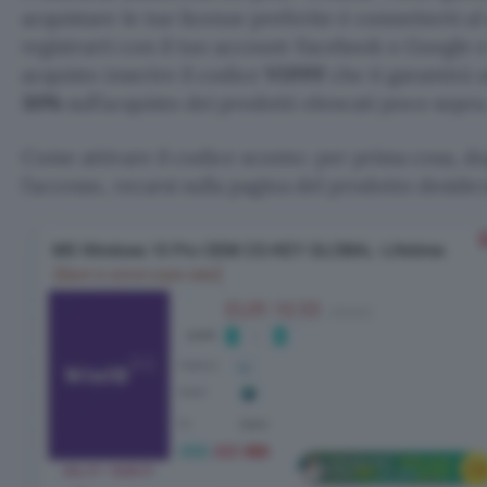
acquistare le tue licenze preferite è connetterti al
registrarti con il tuo account Facebook o Google e
acquisto inserire il codice
VIPPF
che ti garantirà
30%
sull’acquisto dei prodotti elencati poco sopra
Come attivare il codice sconto: per prima cosa, d
l’accesso, recarsi sulla pagina del prodotto desider