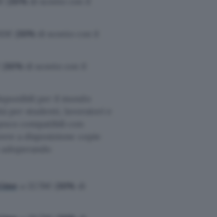
€ (
30%
di sconto con il
92€ (
30%
di sconto con il
 (
30%
di sconto con il
sponibili per il mondo
tà per studenti, lavoratori e
 poco compatibili con
avere a disposizione copie
o adoperando
time
a 22.78€ (
30%
di