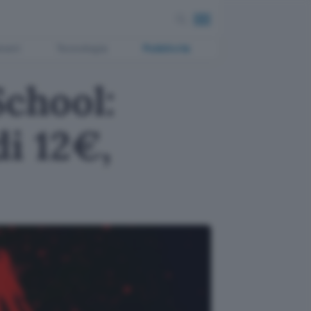
ment
Tecnologia
Pubblicità
School:
i 12€,