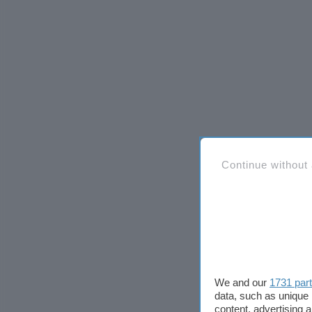
Continue without
We and our
1731 par
data, such as unique 
content, advertising