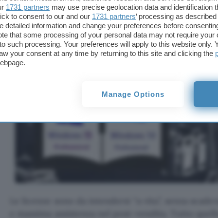
ur
1731 partners
may use precise geolocation data and identification 
ick to consent to our and our
1731 partners
’ processing as described 
detailed information and change your preferences before consenting
te that some processing of your personal data may not require your 
t to such processing. Your preferences will apply to this website only
aw your consent at any time by returning to this site and clicking the
webpage.
Manage Options
Le licenze sono da intendersi “a vita”, senza scade
e massima assistenza nel post-vendita. Tutto quell