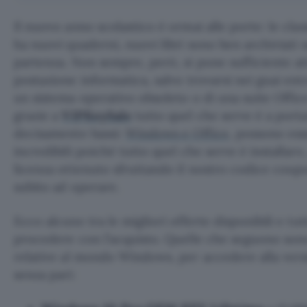
Il nuovo anno scolastico è ormai alle porte: le clas
ha nuovi quaderni, nuovi libri sono ben archiviati su
partenza. Non sempre, però, si pone sufficiente at
postazione informatica, salvo trovarsi nei guai en
un sistema operativo obsoleto o di una suite Office
grazie a
VIPKeySale
tutto quel che serve è a portat
decisamente bassi:
Windows e Office
, possono ess
incredibili poiché tutto quel che serve è installare
licenza ottenuto sfruttando il nostro codice coupo
subito ad operare.
Ecco alcune tra le migliori offerte disponibili e tut
procedere con l’acquisto. Quelle che seguono sono 
relative al mondo Windows, per accedere alla vers
senza pari: