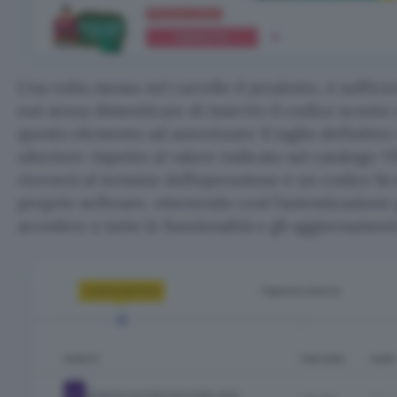
Una volta messo nel carrello il prodotto, è suffic
out senza dimenticare di inserire il codice sconto 
questo elemento ad autorizzare il taglio definitiv
ulteriore rispetto al valore indicato sul catalogo 
riceverà al termine dell’operazione è un codice lic
proprio software, ottenendo così l’autenticazione p
accedere a tutte le funzionalità e gli aggiornamenti 