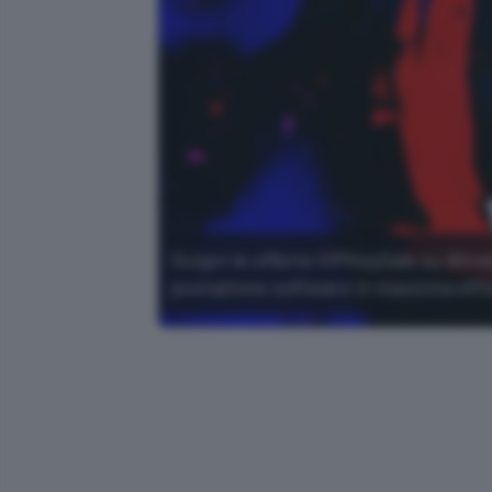
Scopri le offerte VIPKeySale su Wind
postazione software in massima effi