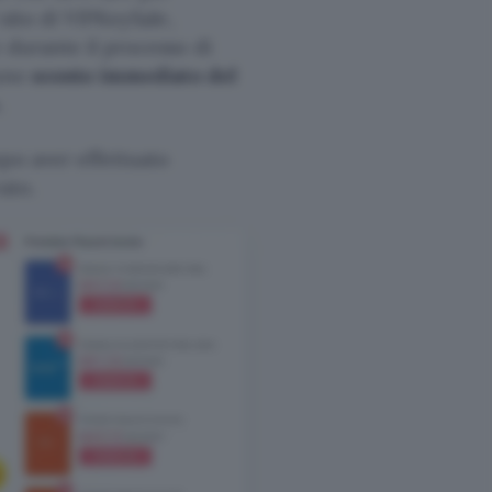
 sito di VIPKeySale,
 durante il processo di
 uno
sconto immediato del
.
opo aver effettuato
ato.