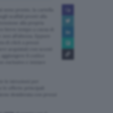
si sono pronte, la cartella
gli scaffali pronti alla
tenzione alla propria
tro breve tempo a causa di
 non all’altezza. Eppure
a di click a prezzi
ere acquistati con sconti
, aggiungere il codice
n esclusivo e iniziare
te le istruzioni per
le offerte principali
ione desiderata con prezzi