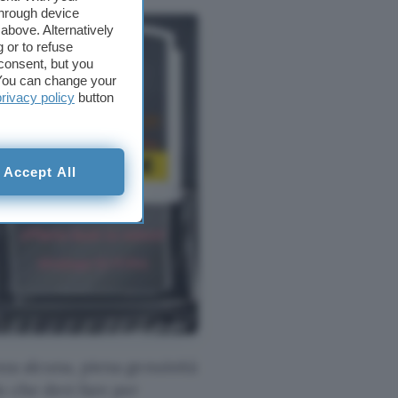
through device
above. Alternatively
 or to refuse
consent, but you
. You can change your
privacy policy
button
Accept All
nza alcuna, piena genuinità
o che devi fare per