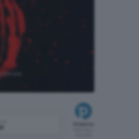
a con una
come
Redazione
le
Pubblicato il
8 set 2023