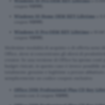
Windows 10 Pro OEM KEY Lifetime
a 13.68
coupon
VIPPF
)
Windows 10 Home OEM KEY Lifetime
a 11.
coupon
VIPPF
)
Windows 11 Pro OEM KEY Lifetime
a 19.14€
coupon
VIPPF
)
Medesime modalità di acquisto e di offerta sono di
Office, dove si concentrano gli sforzi di produttivi
creator. Se una versione di Office ha spesso costi
budget risicati, in questo caso è invece possibile 
totalmente genuine e legittime a prezzo abbattut
semplicemente un codice coupon esclusivo:
Office 2016 Professional Plus CD Key Life
sconto con il coupon
VIPPF
)