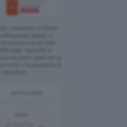
iente completare il check-
nell’apposito spazio: è
o del prezzo con un 30%
VIPKeySale. Quel che si
enza da poter applicare al
erenne e la possibilità di
distribuiti.