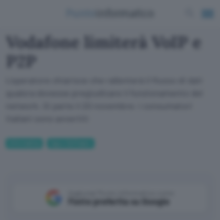
Vodafone limiterà VoIP e
P2P
L'operatore chiarisce che rallenterà il flusso di dati
qualora dovesse pregiudicare il funzionamento del
network. Si parte il 20 novembre: i consumatori
italiani sono avvertiti
Informatica
App e Software
Aggiungi Punto Informatico come
Fonte preferita su Google