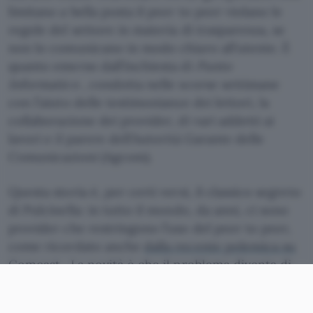
limitano a bella posta il peer to peer violano le
regole del settore in materia di trasparenza, se
non lo comunicano in modo chiaro all’utente. È
quanto emerso dall’inchiesta di
Punto
Informatico
, condotta nelle scorse settimane
con l’aiuto delle testimonianze dei lettori, la
collaborazione dei provider, di vari addetti ai
lavori e il parere dell’Autorità Garante delle
Comunicazioni (Agcom).
Questa storia è, per certi versi, il classico segreto
di Pulcinella: in tutto il mondo, da anni, ci sono
provider che restringono l’uso del peer to peer,
come ricordato anche
dalla recente polemica su
Comcast
. La novità è che il problema diventa di
giorno in giorno più scottante e forse è giunto
ormai a
un punto di rottura
. Lo testimonia la