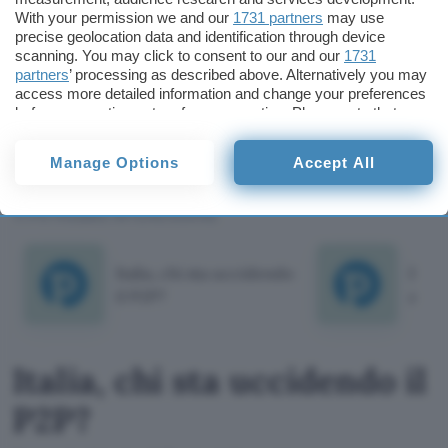
With your permission we and our
1731 partners
may use
riuscire a “filtrare al meglio” il traffico nelle ore di
precise geolocation data and identification through device
punta.
scanning. You may click to consent to our and our
1731
partners
’ processing as described above. Alternatively you may
access more detailed information and change your preferences
Giorgio Pontico
before consenting or to refuse consenting. Please note that
some processing of your personal data may not require your
Giorgio Pontico
consent, but you have a right to object to such processing. Your
Manage Options
Accept All
Pubblicato il 10 set 2009
preferences will apply to this website only. You can change
your preferences or withdraw your consent at any time by
returning to this site and clicking the
privacy policy
button at the
TI POTREBBE INTERESSARE
bottom of the webpage.
Italia, chi sta uccidendo
Pacch
il P2P?
agro
Italia, chi sta uccidendo il
P2P?