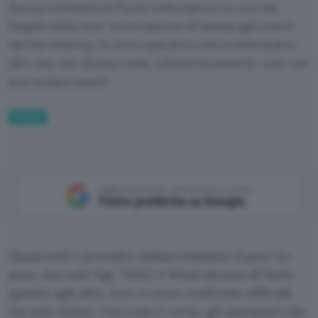
Nuova inchiesta di Punto Informatico su uno dei
flagelli della rete: la limitazione di banda agli utenti
del file sharing. Ci sono operatori che la dichiarano,
altri che non dicono nulla. L'Autorità avverte: così non
può andare avanti
Fintech
Aggiungi Punto Informatico come
Fonte preferita su Google
Quasi tutti i provider italiani limitano il peer to
peer, ma solo Ngi, Tele2 e Wind dicono di farlo;
quanto agli altri, non ci sono conferme ufficiali
ma solo indizi. Una cosa è certa: gli operatori che