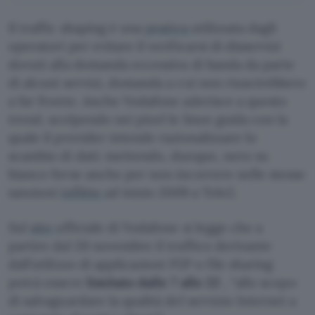
Il traffic shaping è una
pratica
utilizzata dagli
operatori per evitare il verificarsi di disservizi
dovuti alla domanda eccessiva di banda da parte
di alcuni servizi, domanda a cui non riuscirebbero
a far fronte. Anche Vodafone aderisce a questo
trend, scolpendo nei pixel le linee guida con la
quale il provider intende razionalizzare lo
scambio di dati: mettendo, dunque, nero su
bianco forse anche per non incorrere nelle stesse
sanzioni
inflitte
ad inizio 2009 a Tele2.
Sul
sito
ufficiale di Vodafone si legge che a
partire dal 20 novembre il traffico derivante
dall’utilizzo di applicazioni P2P o file sharing
potrà essere
limitato dalle 7 alle 22
, “allo scopo
di salvaguardare la qualità del servizio Internet a