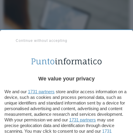
Continue without accepting
Sicurezza
VPN
We value your privacy
We and our
1731 partners
store and/or access information on a
Aggiungi Punto Informatico come
device, such as cookies and process personal data, such as
Fonte preferita su Google
unique identifiers and standard information sent by a device for
personalised advertising and content, advertising and content
measurement, audience research and services development.
With your permission we and our
1731 partners
may use
La
nuova promo di agosto 2026
è l’occasione
precise geolocation data and identification through device
giusta per scegliere
NordVPN
, con la possibilità
scanning. You may click to consent to our and our
1731