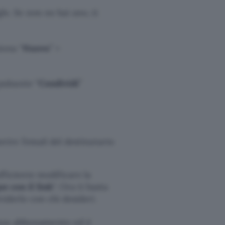
e. Se non ne hai uno, ti
iona “
Nuovo
” >
pulsante “
Condividi
”
erire l’email del destinatario
ufficiente modificare la
e con il link
“. Ora ti basta
viderlo con chi desideri.
za abbonamento ed è