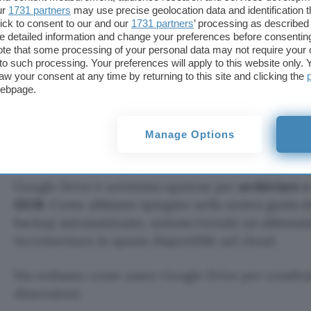
ur
1731 partners
may use precise geolocation data and identification 
ick to consent to our and our
1731 partners
’ processing as described 
Questo servizio è comodissimo e facile da usare, 
detailed information and change your preferences before consenting
restrizioni sulla dimensione dei file e
sul
tempo d
te that some processing of your personal data may not require your 
bene per condividere dei file che non riesci a invia
t to such processing. Your preferences will apply to this website only
aw your consent at any time by returning to this site and clicking the
dimensioni eccessive, ma è limitante se il materia
webpage.
molto o hai bisogno di renderlo accessibile per u
tempo.
Manage Options
2. Google Drive
Google Drive è un’ottima opzione per
archiviare e
15GB
. Come abbiamo spiegato nella nostra guida de
backup automatizzato, sottoscrivendo un abbonam
incrementare lo spazio disponibile sul cloud.
Ma vediamo come usare Google Drive per condivide
dimensioni: