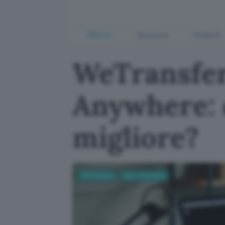
Offerte
Business
Fintech
WeTransfer
Anywhere: 
migliore?
Informatica
App e Software