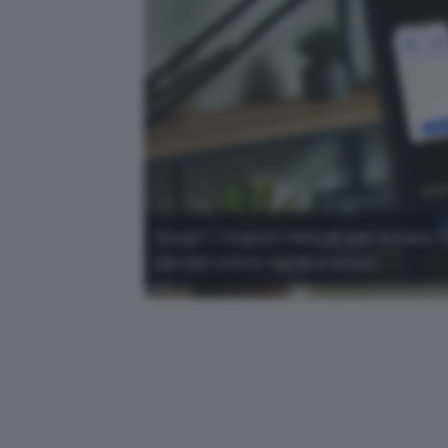
Scopri i migliori metodi per inviare 
servizi online rapidi e sicuri.