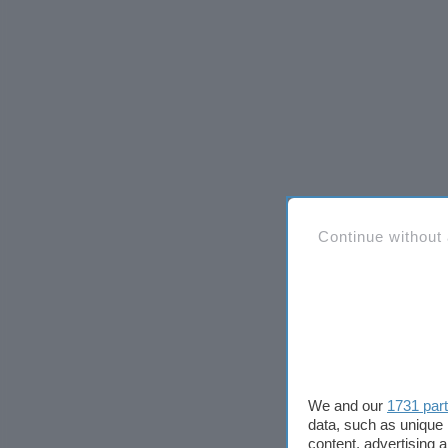
Continue without
We and our
1731 par
data, such as unique 
content, advertising