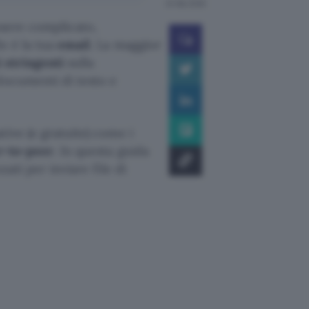
24 feb 2025
sere complicato,
o è la tua
email
. La maggior
i stringenti
sulla
documenti di testo e
ive (e gratuite) come i
r-to-peer
. In questa guida
ati per inviare file di