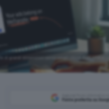
file di grandi dimensioni senza email: cloud, P2P, USB e
Aggiungi Punto Informatico 
Fonte preferita su Goog