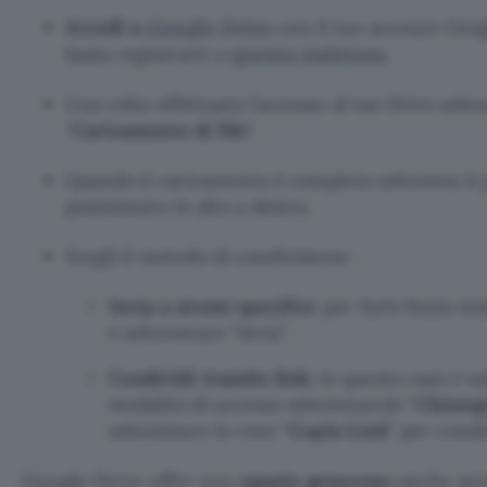
Google Drive
Accedi a
con il tuo account Googl
questo indirizzo
basta registrarti a
.
Una volta effettuato l’accesso al tuo Drive selez
“
Caricamento di file
“.
Quando il caricamento è completo seleziona il 
posizionato in alto a destra.
Scegli il metodo di condivisione:
Invia a utenti specifici
: per farlo basta ins
e selezionare “invia”.
Condividi tramite link
: in questo caso è s
modalità di accesso selezionando “
Chiunqu
selezionare la voce “
Copia Link
” per condi
Google Drive offre uno
spazio generoso
anche sen