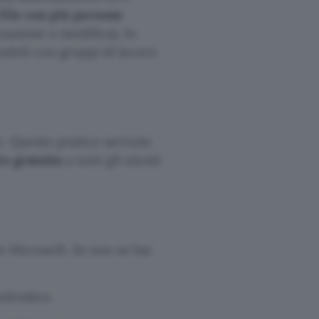
file con più persone
zzazione o modifica). In
ndoli con gruppi di lavoro
. Questo pratico servizio
io gratuito
a tutti gli utenti
nt Microsoft. Se non ne hai
ndividere.