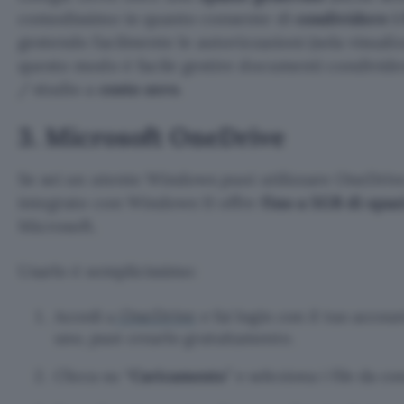
comodissimo in quanto consente di
condividere i 
gestendo facilmente le autorizzazioni (sola visuali
questo modo è facile gestire documenti condivide
/ studio a
costo zero
.
3. Microsoft OneDrive
Se sei un utente Windows puoi utilizzare OneDrive
integrato con Windows 11 offre
fino a 5GB di spaz
Microsoft.
Usarlo è semplicissimo:
OneDrive
Accedi a
e fai login con il tuo accou
uno, puoi crearlo gratuitamente.
Clicca su “
Caricamento
” e seleziona i file da co