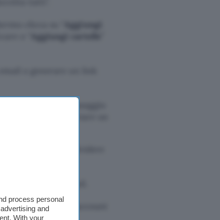
ccetta tutti”.
hermo clicca su “
Aggiungi
icare o “
Aggiungi cartelle
”
a email o generare un link
natario e scrivi un messaggio
 file inviati) per inviare un
nere un URL da condividere
ice ricevuto via email.
and process personal
a 7 giorni se hai un account
 advertising and
ent. With your