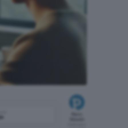
come
Marco
le
Silvestri
Pubblicato il