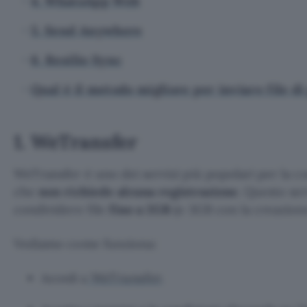
4. WhatsApp Web
5. Send Anywhere
6. Resilio Sync
Qual è il metodo migliore per inviare file d
1.
WeTransfer
WeTransfer
è uno dei servizi più popolari per la co
che
non richiede alcuna registrazione
. Questo se
condividere file
fino a 2GB
(o 3GB con la creazione
Vediamo come funziona:
WeTransfer
Accedi a
.