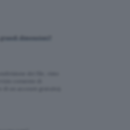
i grandi dimensioni?
ndivisione dei file, visto
rvizio consente di
 di un account gratuito).