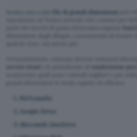
Inviare uno o più
file di grandi dimensioni
può es
soprattutto se l’unico metodo che conosci per farl
parte dei servizi di posta elettronica impone
limit
dimensione degli allegati, consentendo di inviare 
qualche foto, ma niente più.
Fortunatamente, esistono diverse soluzioni alternat
servizi cloud
e le piattaforme di
condivisione pee
scopriremo quali sono i metodi migliori e più utilizz
grandi dimensioni in modo rapido ed efficace.
1.
WeTransfer
2. Google Drive
3. Microsoft OneDrive