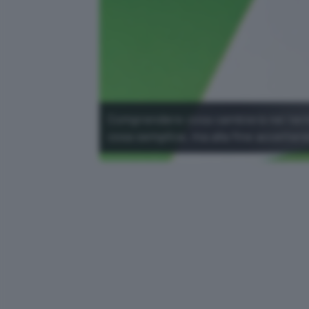
Comprendere cosa cambierà nei termin
cosa semplice, ma alla fine accettere