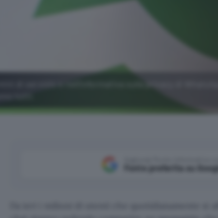
i di servizio e nell'informativa sulla privacy di WhatsA
mo tutti.
Aggiungi Punto Informatico 
Fonte preferita su Goog
Da ieri i milioni di utenti che quotidianamente si 