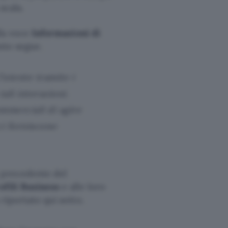
scala.
lla voce
Informazioni di
anto segue.
’utente tramite i
ali interazioni.
ommerciali di agire
ci forniscono
e precedente del
ofili Business
e alle loro
 riportato qui sotto.