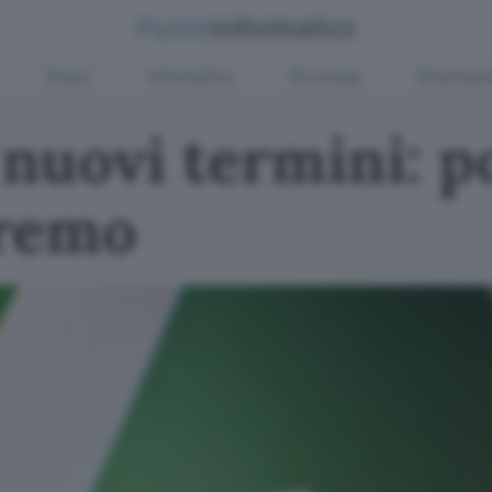
Green
Informatica
Sicurezza
Entertain
uovi termini: po
eremo