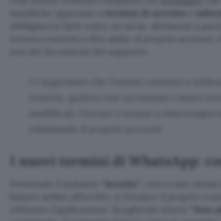
chat stanno vedendo comparire un
messaggio
che 
modifiche apportate a
termini di servizio
e
infor
obbligatorio farlo entro un mese, altrimenti a partir
troverà costretti a dire addio al proprio account: 
uno dei documenti del supporto.
Ci auguriamo che l’utente continui a utilizza
tuttavia, qualora non accettasse i nostri te
modificati, l’utente è tenuto a interromperne
eliminando il proprio account.
I nuovi termini di WhatsApp: c
Premendo il pulsante
“Accetto”
, non a caso messo 
balzare subito all’occhio, si fornisce il proprio co
utilizzare l’applicazione. Scegliendo invece
“Non a