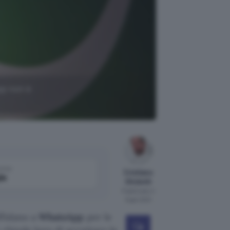
pp non è
come
Cristiano
le
Ghidotti
Pubblicato il
8 gen 2021
affidano a
WhatsApp
per le