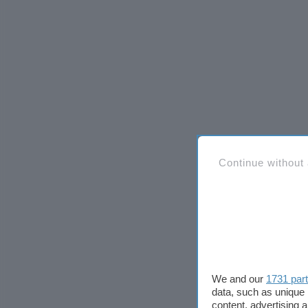
Continue without
We and our
1731 par
data, such as unique 
content, advertising