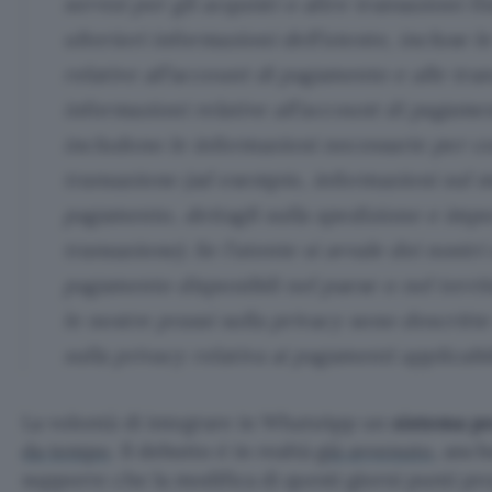
servizi per gli acquisti o altre transazioni f
ulteriori informazioni dell’utente, incluse l
relative all’account di pagamento e alle tran
informazioni relative all’account di pagamen
includono le informazioni necessarie per c
transazione (ad esempio, informazioni sul 
pagamento, dettagli sulla spedizione e impo
transazione). Se l’utente si avvale dei nostri 
pagamento disponibili nel paese o nel territo
le nostre prassi sulla privacy sono descritte
sulla privacy relativa ai pagamenti applicabi
La volontà di integrare in WhatsApp un
sistema pe
da tempo
. Il debutto è in realtà
già avvenuto
, anch
supporre che la modifica di questi giorni punti pr