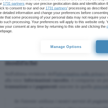
social network oppure altrove.
ur
1731 partners
may use precise geolocation data and identification 
ick to consent to our and our
1731 partners
’ processing as described 
detailed information and change your preferences before consenting
Molte aziende si affidano a WhatsApp per 
te that some processing of your personal data may not require your 
t to such processing. Your preferences will apply to this website only
propri clienti. Collaboriamo con le aziend
aw your consent at any time by returning to this site and clicking the
webpage.
o con terzi per archiviare e gestire al megl
fra aziende e utenti su WhatsApp.
Manage Options
WhatsApp: informativa sulla pri
modifiche
Nell’ultima revisione dell’
informativa sulla privacy
alla voce
Informazioni raccolte
, è comparso un pu
transazioni e i pagamenti
assente in quella
preced
Se l’utente utilizza i nostri servizi di paga