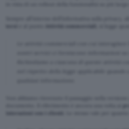
in vista di un rollout della funzionalità su più larga 
Sempre all’interno dell’informativa sulla privacy, a
terzi
e al punto
Attività commerciali
, si legge qu
Le attività commerciali con cui interagisce l
nostri servizi ci forniscono informazioni su t
Richiediamo a ciascuna di queste attività c
nel rispetto della legge applicabile quando 
qualsiasi informazione.
Non abbiamo rinvenuto il passaggio nella version
documento. Il riferimento è ancora una volta ai
pr
interazioni con i clienti
. Lo stesso vale per quanto