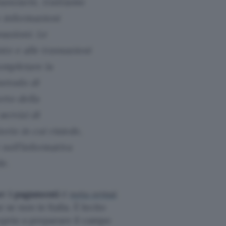
inanziarie, trattiamo
e informazioni
sazioni. Le
to e alle transazioni
ompletare la
metodo di
rto della
servizi di
rio in cui risiede,
 nell’informativa
le.
r i pagamenti
è
nota ormai
e se non in Italia. È lecito
oprio a preparare il campo