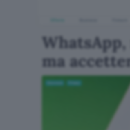
Offerte
Business
Fintech
WhatsApp, n
ma accett
Sicurezza
Privacy