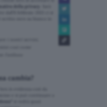
chiede loro di accettare le
mativa della privacy
. Sarà
e dall’8 febbraio 2021 ci si
è scritto nero su bianco in
re i nostri servizi,
rmini così come
 l’utilizzo
osa cambia?
ben in evidenza così da
nsenso e si può continuare a
desso”
si vedrà quasi