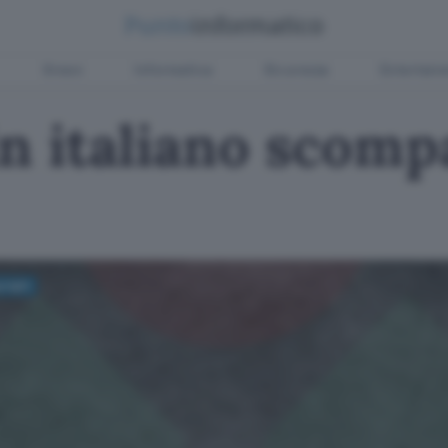
Green
Informatica
Sicurezza
Entertain
in italiano scomp
yright