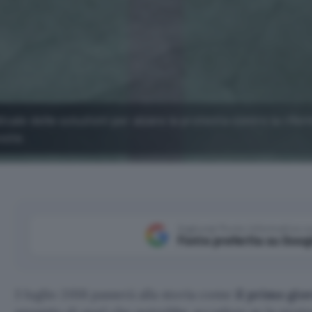
dicale delle soluzioni per alzare la protesta contro la rifo
oste.
Aggiungi Punto Informatico 
Fonte preferita su Goog
3 luglio 2018 passerà alla storia come
il primo gio