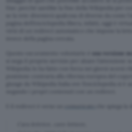
assaggio di quel che potrebbe accadere se la prot
fine: perché sarebbe la fine della Wikipedia per c
se la rete diventerà qualcosa di diverso da come l
pagina dell’enciclopedia libera, infatti, oggi è virt
virtù di un redirect automatico che impone la let
invece della pagina cercata.
Questo oscuramento volontario è
una versione m
si nega il proprio servizio per alzare l’attenzione 
Wikipedia lo ha fatto con forza nei giorni scorsi r
posizione contraria alla riforma europea del copyri
giunge da Wikipedia Italia ove l’enciclopedia si 
negando i propri contenuti con un redirect.
E il redirect è verso un
comunicato
che spiega la 
Cara lettrice, caro lettore,