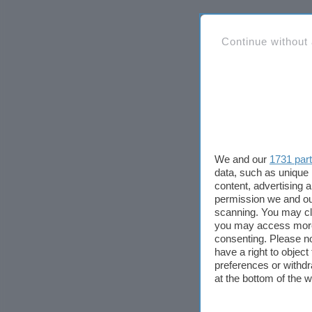
Continue without
We and our
1731 par
data, such as unique 
content, advertising
permission we and o
scanning. You may cl
you may access more 
consenting. Please no
have a right to objec
preferences or withdr
at the bottom of the 