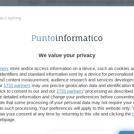
Il 5 luglio 2018 il Parlamento europeo in se
deciderà se accelerare l’approvazione della 
 accepting
copyright. Tale direttiva, se promulgata, li
significativamente la libertà di Internet.
Anziché aggiornare le leggi sul diritto d’au
promuovere la partecipazione di tutti alla s
We value your privacy
dell’informazione, essa minaccia la libertà o
all’accesso alla Rete imponendo nuove barrie
tners
store and/or access information on a device, such as cookies 
identifiers and standard information sent by a device for personalised
restrizioni. Se la proposta fosse approvata,
 and content measurement, audience research and services developm
ur
1731 partners
may use precise geolocation data and identification 
impossibile condividere un articolo di giorn
ick to consent to our and our
1731 partners
’ processing as described 
network o trovarlo su un motore di ricerca.
detailed information and change your preferences before consenting
te that some processing of your personal data may not require your 
rischierebbe di chiudere.
t to such processing. Your preferences will apply to this website only
aw your consent at any time by returning to this site and clicking the
webpage.
Il comunicato ricostruisce quindi quanto accaduto
e art.13, le
firme raccolte
per supportare la
protes