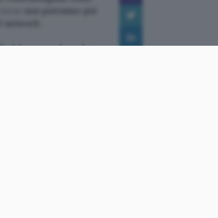
 terze
non potranno più
al network
.
le fake news: da un lato
lla propria piattaforma (e
cora più tempo), dall’altro
fluenza che queste hanno
ella secondogenita August,
le figlie un mondo migliore,
 più forti e maggiore
gna superare le difficoltà,
contribuiscono a vedere solo
anche sull’onda delle