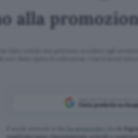
o alla promozion
nte false notizie non potranno accedere agli strument
aver fatto opera di redenzione. Così il social netw
Aggiungi Punto Informatico 
Fonte preferita su Goog
Il social network in blu
ha annunciato
che
le Pagi
condivideranno ripetutamente articoli e contenu