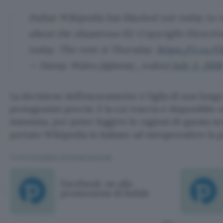
Italian Wikipedia has blacked out today to 
about the disastrous EU Copyright Directiv
today. The vote is Thursday.
https://t.co/
— Jimmy Wales (@jimmy_wales)
July 3, 2018
La decisione dell’oscuramento è figlia di una lung
protagonisti precisi. E la cui traccia è disponibile 
insomma, per poter leggere le ragioni di questa sc
portato Wikipedia in italiano ad intraprendere la pi
TI POTREBBE INTERESSARE
Facebook: no alla
promozione di bufale