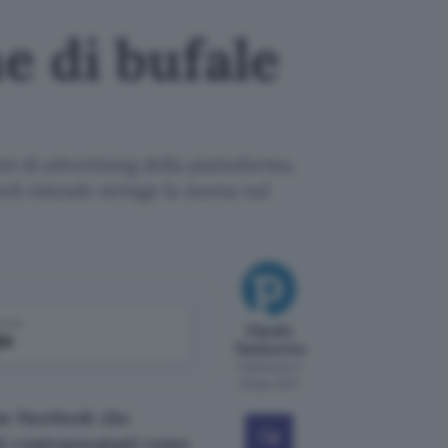
e di bufale
i di advertising della piattaforma,
ork intende stringe la morsa sul
come
Claudio
le
Tamburrino
Pubblicato il
29 ago 2017
ne Facebook che
ti contrassegnati come