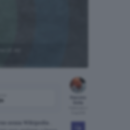
rma UE del
come
Giacomo
le
Dotta
Pubblicato il
3 lug 2018
rno senza Wikipedia
,