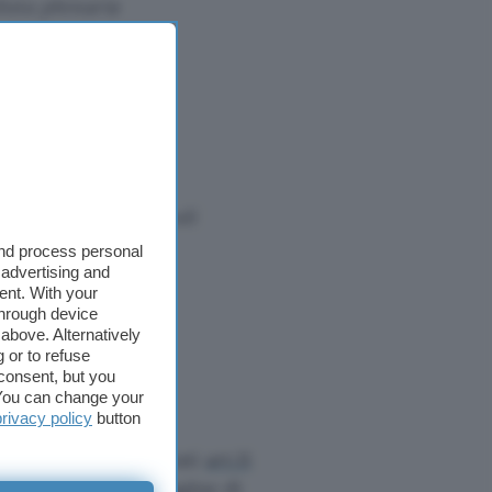
duta plenaria
direttiva sul
miterà
tore in Europa per
ocietà
nline e crea ostacoli
re, filtri e
and process personal
 advertising and
 potrebbe essere
ent. With your
through device
ale sui social
above. Alternatively
 Wikipedia stessa
 or to refuse
consent, but you
. You can change your
privacy policy
button
 attorno ai famigerati
art.11
ta
e rimanda alle pagine di