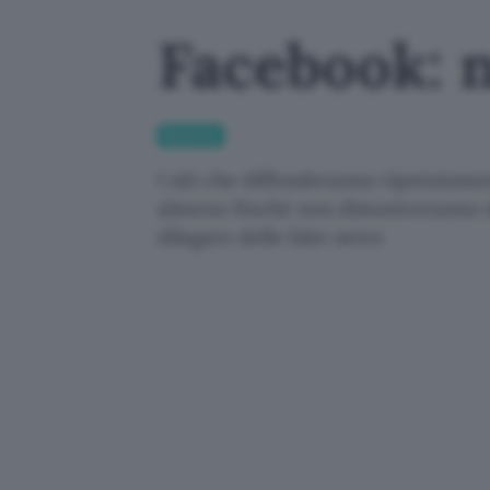
Facebook: n
Business
I siti che diffonderanno ripetutame
almeno finché non dimostreranno di 
dilagare delle fake news