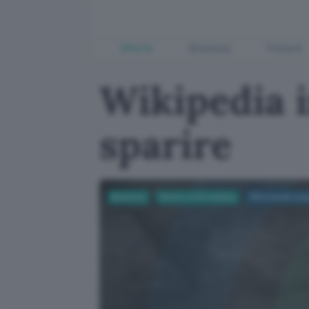
Offerte
Business
Fintech
Wikipedia 
sparire
Business
Diritto e Informatica
Riforma del cop