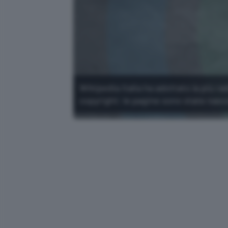
Wikipedia Italia ha adottato la più ra
copyright: le pagine sono state nasc