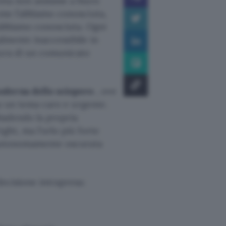
esta non andasse a buon
ome l’abbiamo conosciuta,
’abbiamo conosciuta. Ogni
ualmente inaccessibile in
tura di un comunicato
oderna dello sciopero
, ove
su un tema caro e urgente.
ibadendo la propria
ght, ma l’urlo più forte
è autonomamente oscurata
decisione intrapresa: