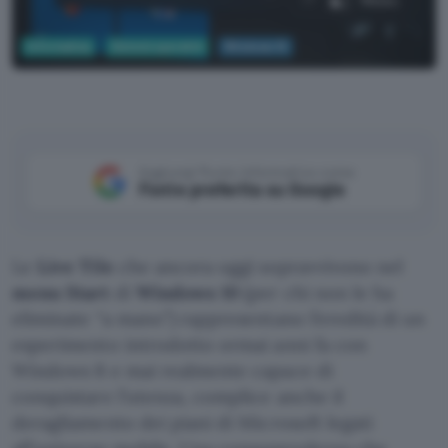
Informatica
Sistemi operativi
Windows 10
Aggiungi Punto Informatico come
Fonte preferita su Google
Le
Live Tile
che ancora oggi sopravvivono nel
menu Start
di
Windows 10
(per chi non le ha
eliminate “a mano”) rappresentano l’eredità di un
esperimento introdotto ormai anni fa con
Windows 8 e mai realmente capace di
conquistare l’utenza, complice anche il
deragliamento dei piani di Microsoft legati