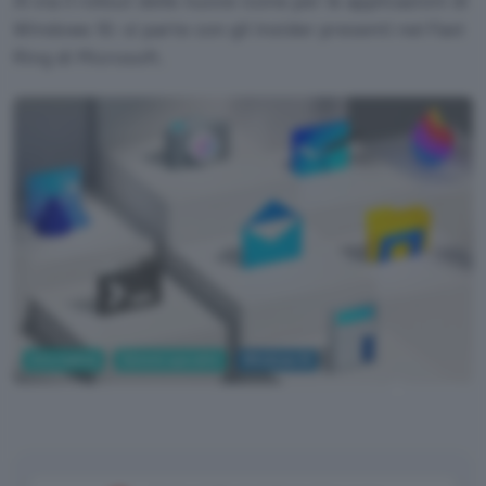
Windows 10: si parte con gli Insider presenti nel Fast
Ring di Microsoft.
Informatica
Sistemi operativi
Windows 10
Microsoft