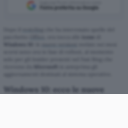
Aggiungi Punto Informatico come
Fonte preferita su Google
Dopo il
restyling
che ha interessato quelle del
pacchetto
Office
, ora tocca alle
icone
di
Windows 10
: le
nuove versioni
svelate nei mesi
scorsi sono ora in fase di rollout, al momento
solo per gli Insider presenti nel Fast Ring che
ricevono da
Microsoft
in anteprima gli
aggiornamenti destinati al sistema operativo.
Windows 10: ecco le nuove
icone in stile Fluent Design
Non trascorrerà però molto tempo prima di
vederle comparire sui monitor di tutti i PC. La
parola d’ordine è
Fluent Design
. È la nuova