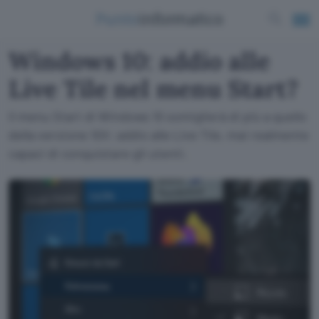
Windows 10: addio alle
Live Tile nel menu Start?
Il menu Start di Windows 10 somiglierà di più a quello
della versione 10X: addio alle Live Tile, mai realmente
capaci di conquistare gli utenti.