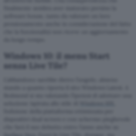
all’universo mobile. Una consapevolezza che
finalmente sembra aver maturato persino la
software house, tanto da valutare un loro
pensionamento anche in considerazione del fatto
che la funzionalità non riceve un aggiornamento
da lungo tempo.
Windows 10: il menu Start
senza Live Tile?
L’abbandono sarebbe dietro l’angolo, almeno
stando a quanto riporta il sito Windows Latest. A
Redmond si sta valutando l’ipotesi di adottare una
soluzione ispirata allo stile di
Windows 10X
,
l’edizione della piattaforma ottimizzata per
dispositivi dual screen e con schermo pieghevole
che farà il suo debutto entro l’anno anche su
Surface Neo
. Fuori le Live Tile, dunque, ma