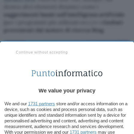
dentro altri elementi dinamici come i
suggerimenti basati sull’intelligenza artificiale
(per i programmi più utilizzati ecc.) e i
risultati
provenienti dal motore di ricerca Bing
.
Continue without accepting
We value your privacy
We and our
1731 partners
store and/or access information on a
device, such as cookies and process personal data, such as
unique identifiers and standard information sent by a device for
personalised advertising and content, advertising and content
measurement, audience research and services development.
With your permission we and our
1731 partners
may use