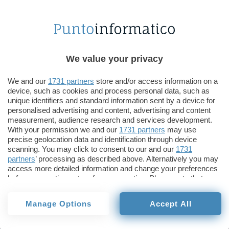
We value your privacy
We and our
1731 partners
store and/or access information on a
device, such as cookies and process personal data, such as
unique identifiers and standard information sent by a device for
personalised advertising and content, advertising and content
Informatica
Cloud & Hosting
measurement, audience research and services development.
ChatGPT
With your permission we and our
1731 partners
may use
precise geolocation data and identification through device
scanning. You may click to consent to our and our
1731
partners
’ processing as described above. Alternatively you may
access more detailed information and change your preferences
Aggiungi Punto Informatico come
before consenting or to refuse consenting. Please note that
Fonte preferita su Google
some processing of your personal data may not require your
consent, but you have a right to object to such processing. Your
Manage Options
Accept All
preferences will apply to this website only. You can change
your preferences or withdraw your consent at any time by
Si moltiplicano le
proteste
contro la realizzazione
returning to this site and clicking the
privacy policy
button at the