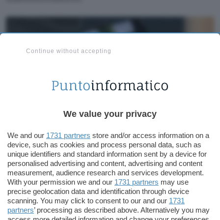
Continue without accepting
We value your privacy
We and our
1731 partners
store and/or access information on a
device, such as cookies and process personal data, such as
unique identifiers and standard information sent by a device for
Tutto ciò di cui c’è bisogno per connettersi ai
personalised advertising and content, advertising and content
server di xCloud e lanciare uno dei
measurement, audience research and services development.
giochi
disponibili in streaming è un account
With your permission we and our
1731 partners
may use
precise geolocation data and identification through device
Microsoft, un dispositivo Android (versione 6.0 o
scanning. You may click to consent to our and our
1731
successiva) e un joypad Xbox One con modulo
partners
’ processing as described above. Alternatively you may
access more detailed information and change your preferences