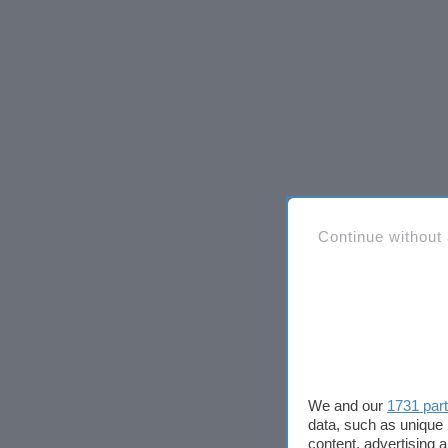
Continue without
We and our
1731 par
data, such as unique 
content, advertising