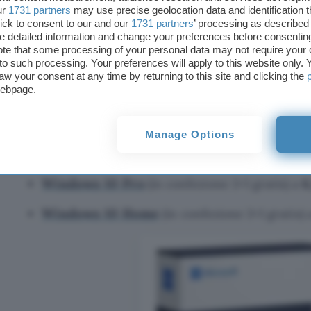
ur
1731 partners
may use precise geolocation data and identification 
ick to consent to our and our
1731 partners
’ processing as described 
detailed information and change your preferences before consenting
te that some processing of your personal data may not require your 
t to such processing. Your preferences will apply to this website only
aw your consent at any time by returning to this site and clicking the
webpage.
Offerte Windows
Manage Options
Windows 11 Pro
(in confezione 3+1 gratis) a
6
Windows 10 Pro
(in confezione 3+1 gratis) a
6
Windows 10 Home
(in confezione 3+1 gratis)