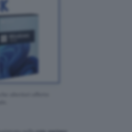
che ulteriori offerte
le.
egistrata nella
rete partner