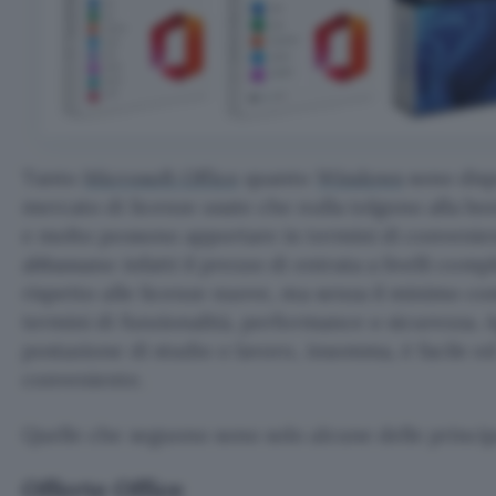
Tanto
Microsoft Office
quanto
Windows
sono dispo
mercato di licenze usate che nulla tolgono alla bo
e molto possono apportare in termini di convenienz
abbassano infatti il prezzo di entrata a livelli com
rispetto alle licenze nuove, ma senza il minimo 
termini di funzionalità, performance o sicurezza. 
postazione di studio o lavoro, insomma, è facile 
conveniente.
Quelle che seguono sono solo alcune delle principal
Offerte Office