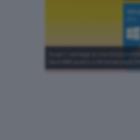
Scopri i vantaggi di una licenza soft
(da 9,99€) quanto a Windows (da 6,25