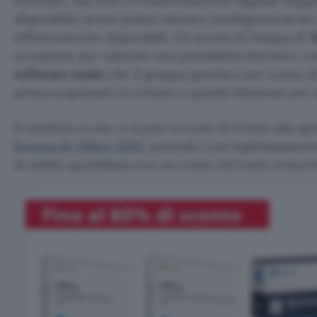
software, ma non c’è trasformazione digitale neppu
disponibile senza prima valutare intelligentemente
effettivamente disponibili. Gli sconti di Pasqua di
Y
occasione per valutare una possibilità ulteriore, os
software usate
che il gruppo gestisce per conto d
prima acquistate in volume e quindi dismesse per s
Il risultato è che ci si può trovare di fronte alla sp
licenza di Office 2019
, potendo così legittimamen
di utilità quotidiana con un costo del tutto irrisori