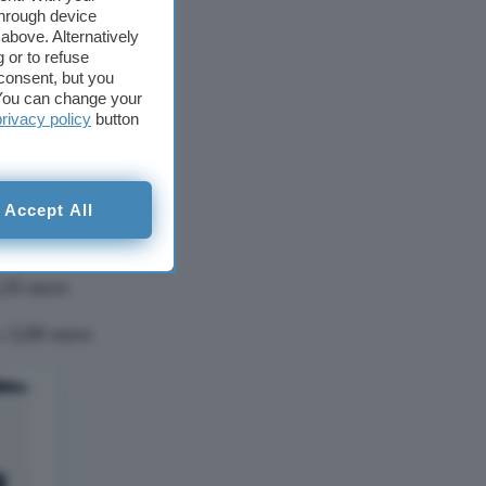
through device
above. Alternatively
 or to refuse
consent, but you
. You can change your
privacy policy
button
Accept All
,25 euro
,25 euro
 a
5,99 euro