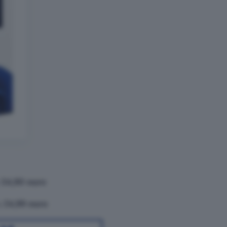
a
34,90 euro
a
24,99 euro