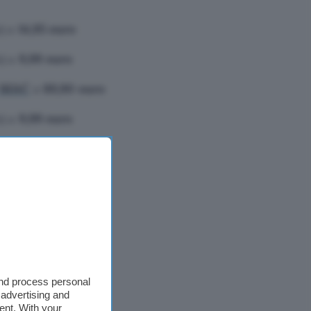
s) a
14,95 euro
s) a
9,99 euro
r MAC
a
89,90 euro
s) a
9,99 euro
and process personal
 advertising and
ent. With your