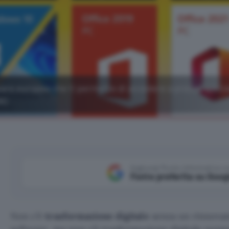
ware europea che ti permette di accedere a prezzo specia
€)
Aggiungi Punto Informatico 
Fonte preferita su Goog
Non c’è
trasformazione digitale
senza un rinnova