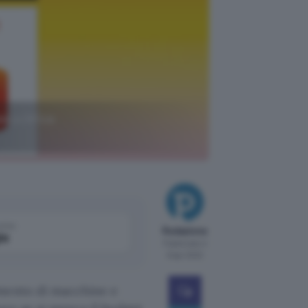
le a Office
come
Redazione
le
Pubblicato il
8 apr 2022
mento di macchine e