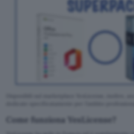
Disponibili sul marketplace YesLicense, inoltre, an
dedicate specificatamente per l’ambito professiona
Come funziona YesLicense?
YesLicense ha sede in Francia ed è regolarmente r