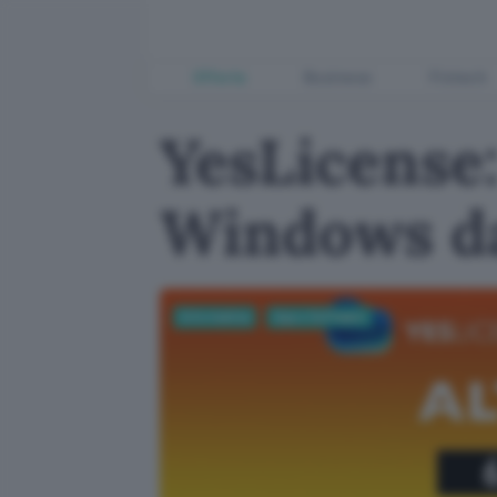
Offerte
Business
Fintech
YesLicense:
Windows da
Informatica
App e Software