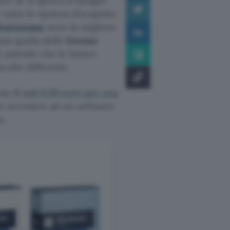
re se si spreca il budget
 tutte le opzioni d’acquisto
esLicense
sono la migliore
sia quella delle
licenze
i aziende che le hanno
celte differenti.
esa di
soli 9,99 euro per una
te accedere ad un software
o.