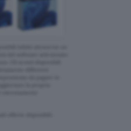
nibili infatti attraverso un
ntà del software selezionato
a. Gli sconti disponibili
pletamente differenti
compromesso da pagare in
Aggiornare la propria
ed estremamente
i offerte disponibili.