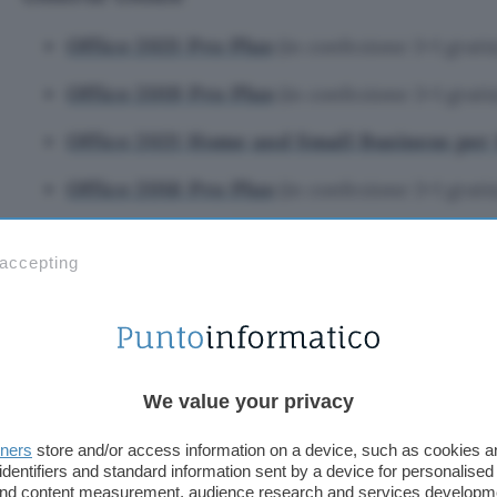
Office 2021 Pro Plus
(in confezione 3+1 grati
Office 2019 Pro Plus
(in confezione 3+1 grati
Office 2021 Home and Small Business pe
Office 2016 Pro Plus
(in confezione 3+1 grati
 accepting
We value your privacy
tners
store and/or access information on a device, such as cookies 
identifiers and standard information sent by a device for personalised
 and content measurement, audience research and services developm