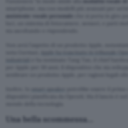
Funzionerà
in modo simile alla
modalità vocale d
smartphone, ma con modelli più avanzati per un’in
assistente vocale personale
che si porta in giro 
luci, un sistema di fotocamere, sensori, e parti m
sta ascoltando o rispondendo.
Non avrà l’aspetto di un prodotto Apple, nonostant
nota Gurman.
Apple ha trascinato in tribunale Ope
industriali
e ha nominato Tang Tan, il chief hardwar
per Apple per 30 anni. Il dispositivo che sta svi
sembrare un prodotto Apple, per ragioni legali olt
Inoltre, lo
smart speaker
potrebbe essere il primo 
dispositivi pianificata da OpenAI. Ma il lancio è nel
mondo della tecnologia.
Una bella scommessa…