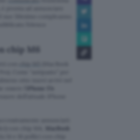
nte
comunicato
l’ennesima
), è pronta ad annunciare
 il suo 50esimo compleanno.
bblicato l’elenco
on chip M6
otti con
chip M5
(MacBook
n Pro). Come “antipasto” per
almeno otto nuovi arrivi nel
e essere l’
iPhone 17e
ssore dell’attuale iPhone
uccessivamente annunciati:
lici) con chip M4,
MacBook
a 14 e 16 pollici con chip