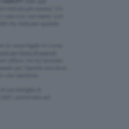
i ChatGPT
sulle app
terattività più umana.
Un
per casa con una mano, con
obili che indicano quando
e la causa legale in corso,
nAI per furto di segreti
e officer. Ive ha lavorato
luppando per OpenAI non deve
re che estetiche.
di una famiglia di
 2027, un’eternità nel