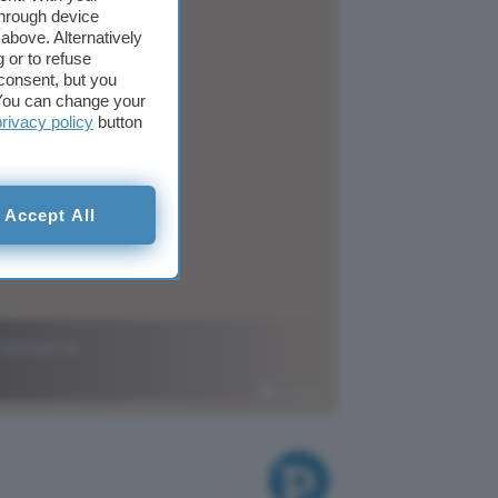
through device
above. Alternatively
 or to refuse
consent, but you
. You can change your
privacy policy
button
Accept All
sensori e
ChatGPT