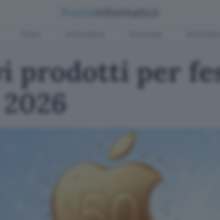
Green
Informatica
Sicurezza
Entertain
i prodotti per fe
 2026