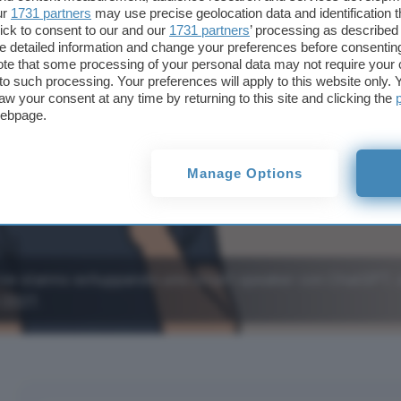
ur
1731 partners
may use precise geolocation data and identification 
ick to consent to our and our
1731 partners
’ processing as described 
detailed information and change your preferences before consenting
te that some processing of your personal data may not require your 
t to such processing. Your preferences will apply to this website only
aw your consent at any time by returning to this site and clicking the
webpage.
Manage Options
ve stanno sviluppando uno smart speaker con ChatGPT, 
l 2027.