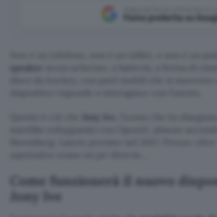
Aggiungi Punto Informatico 
Fonte preferita su Goog
Non è un telefono, non è un tablet, e non è un pai
speaker
senza schermo, a batteria, a forma di cia
disco da hockey, con parti mobili che si muovono 
dispositivo risponde o interagisce con l’utente.
Questo è ciò che
Jony Ive
, l’uomo che ha disegnato
starebbe sviluppando con OpenAI, almeno secon
Bloomberg. Lancio previsto nel 2027. Prezzo: oltre 
aspettative erano un po’ diverse…
Come funzionerà il nuovo dispos
Jony Ive