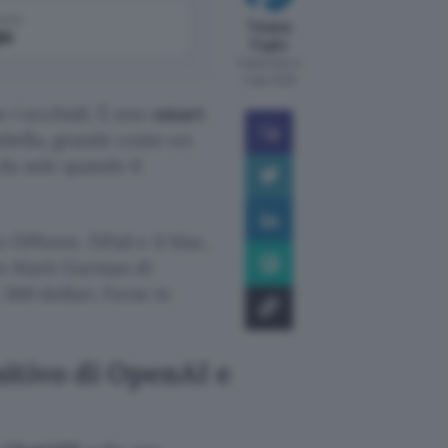
come
Tiziana
le
Foglio
Pubblicato il
7 ago 2026
o i occhiali. È uno
smart
mbella, grande come un
da sole quando il
 l’iPhone, l’iPad e il Mac,
do Mark Gurman di
300 dollari. Forse le
itivo di OpenAI e