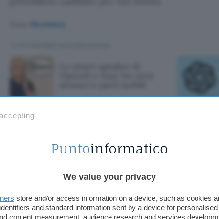
potrebbero cambiare per vari motivi.
Fonte:
Bloomberg
TI POTREBBE INTERESSARE
Lo smart speaker di
OpenAI e Jony Ive avrà
sensori e parti mobili
 accepting
eaker di OpenAI 
i e parti mobili
We value your privacy
tners
store and/or access information on a device, such as cookies 
identifiers and standard information sent by a device for personalised
 and content measurement, audience research and services developm