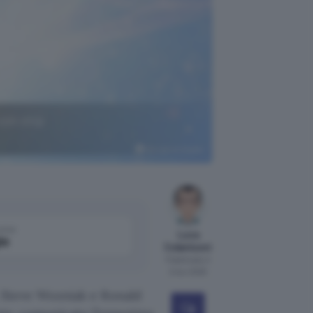
 con chip
Google AI Studio
come
Luca
le
Colantuoni
Pubblicato il
2 nov 2025
s, Steve Wozniak e Ronald