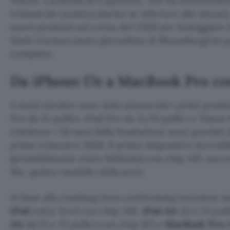
Wayne. L’azienda di Cupertino, che ha recenteme
trimestrale positiva (anche se inferiore alle attese
nuovi prodotti nel corso del 2026 per festeggiare
Mark Gurman (noto giornalista di Bloomberg) ha pu
completo.
Da iPhone 17e a MacBook Pro c
A metà ottobre sono stati annunciati i primi prod
Pro da 15 pollici, iPad Pro da 11/13 pollici e Visio
celebrare i 50 anni dalla fondazione sono previsti 
primo trimestre 2026. Il primo dispositivo dovrebb
(probabilmente entro febbraio) con chip A19, succe
16e, quinto modello della serie.
In base alla roadmap (non confermata) verranno s
iPad
entry level con chip A18,
iPad Air
(11 e 13 pol
Air
da 13 e 15 pollici con chip M5 e
MacBook Pro
d