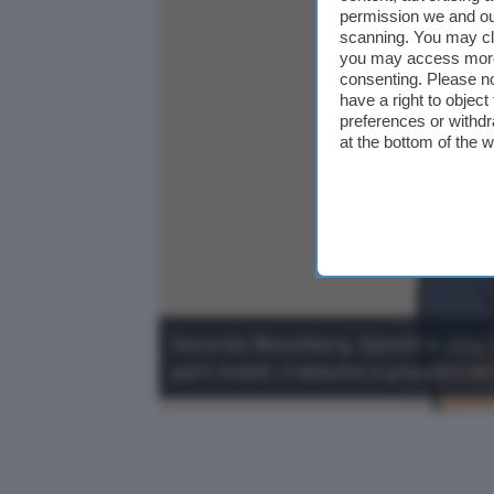
permission we and o
scanning. You may cl
you may access more 
consenting. Please no
have a right to objec
preferences or withdr
at the bottom of the 
Secondo Bloomberg, OpenAI e Jony I
parti mobili. Il debutto è previsto ne