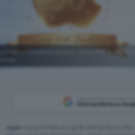
on il lancio di numerosi prodotti, tra cui iPhone 17e, Mac
hevole.
Aggiungi Punto Informatico 
Fonte preferita su Goog
Apple
è stata fondata il 1 aprile 1976 da Steve Job