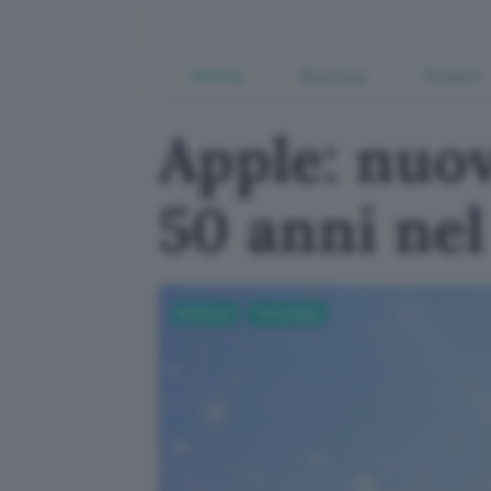
Offerte
Business
Fintech
Apple: nuov
50 anni nel
Business
Tecnologia