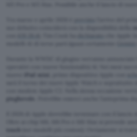
M5 Pro e M5 Max. Possibile anche il lancio di nuov
Tra marzo e aprile 2026 è
previsto
l’arrivo del pr
suo debutto coinciderà con la disponibilità della
n
con
iOS 26.4
). Tim Cook ha
dichiarato
che Apple In
modelli AI di terze parti (quasi certamente
Gemini
Durante la WWDC di giugno verranno annunciate le
operativi con nuove funzionalità AI. Nei mesi succe
nuovo
iPad mini
, primo dispositivo Apple con
sch
sarà il turno dei nuovi Apple Watch e soprattutto 
con modem Apple C2. Nella stessa occasione verr
pieghevole
. Potrebbe esserci anche l’anteprima de
Il 2026 di Apple dovrebbe terminare con il lancio 
Oltre ai chip M6, M6 Pro e M6 Max si prevede an
touch
(sui modelli più costosi). Ovviamente si tratta