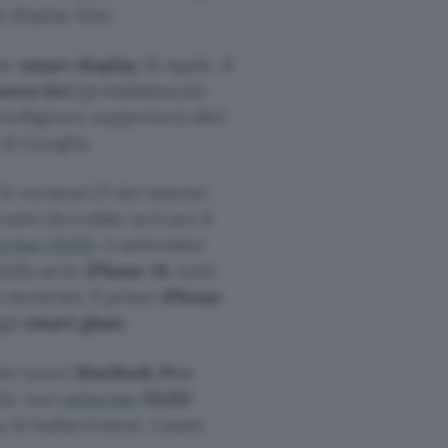
i display Mac.
imo
smart display
di Apple. Il
uova Siri
(probabilmente
telligence supporterà altri
di Google).
 versioni 27 dei sistemi
ssivi dovrebbe arrivare il
ermo OLED
. A settembre
della serie
iPhone 18
, tutti
à mostrato il primo
iPhone
gli
smart glass
.
dei nuovi
MacBook Pro
.
che uno
schermo
OLED
 di indiscrezioni. I piani