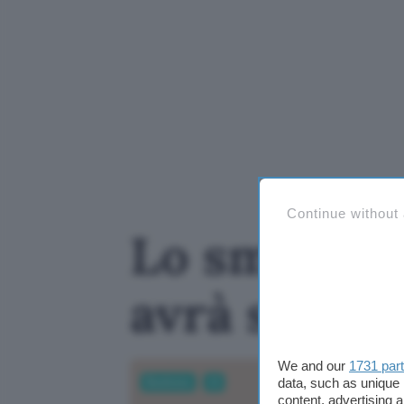
Continue without
Lo smart sp
avrà sensor
We and our
1731 par
data, such as unique 
Business
AI
content, advertising