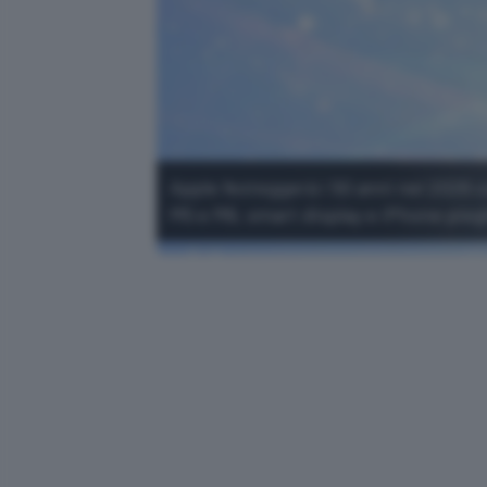
Apple festeggerà i 50 anni nel 2026 c
M5 e M6, smart display e iPhone pieg