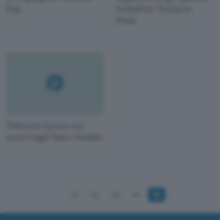
Day
Vodafone Numero
Fisso
Telecom lavora sui
nuovi tagli fisso-mobile
21
22
23
24
25