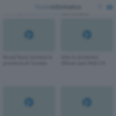
News e approfondimenti scritti da
Dario Bonacina
Broad Band wireless in
Jobs lo promette:
provincia di Teramo
iPhone sarà Web 2.0