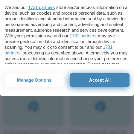
We and our
1731 partners
store and/or access information on a
device, such as cookies and process personal data, such as
unique identifiers and standard information sent by a device for
personalised advertising and content, advertising and content
measurement, audience research and services development.
With your permission we and our
1731 partners
may use
precise geolocation data and identification through device
scanning. You may click to consent to our and our
1731
partners
’ processing as described above. Alternatively you may
Il telefonino è un
BenQ ormai pronta a
access more detailed information and change your preferences
richiamo. Per felini
sfornare il C31
before consenting or to refuse consenting. Please note that
some processing of your personal data may not require your
consent, but you have a right to object to such processing. Your
Manage Options
Accept All
preferences will apply to this website only. You can change
your preferences or withdraw your consent at any time by
returning to this site and clicking the
privacy policy
button at the
bottom of the webpage.
Il 29 giugno è iPhone
Ingannevoli gli spot di