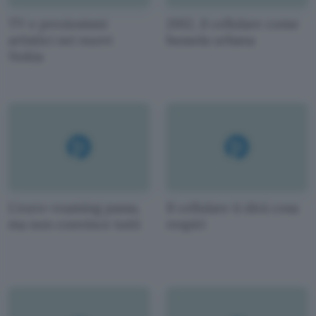
TV e preziosismi
2012, il cellulare come
artistici nei nuovi
bussola urbana
Nokia
L'euro-roaming passa,
Il cellulare ti dirà cosa
ma non convince tutti
respiri