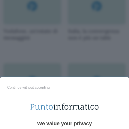
Vodafone, un'estate di
Italia, la convergenza
messaggini
non è più un tabù
Continue without accepting
Contro iPhone, l'iPrada
Cellulari, respirano
sfoggia l'assicurazione
ancora ma li buttano
via lo stesso
We value your privacy