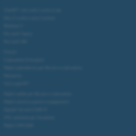
ChatGPT: che cos'è e come si usa
DALL·E cos'è e come funziona
Windows 11
Microsoft Teams
Microsoft 365
Fintech
Criptovalute Emergenti
Migliori piattaforme per Bitcoin e criptovalute
Metaverso
Tutto sugli NFT
Migliori wallet per Bitcoin e criptovalute
Migliori antivirus gratis e a pagamento
Digitale Terrestre DVB-T2
VPN, soluzione per il business
Migliori VPN 2025