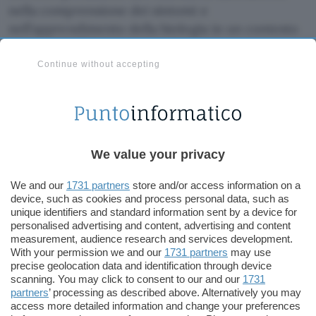
nella comprensione dei sintomi e
nell’apprendimento della biologia in un contesto
educativo. Gli operatori sanitari potranno
ricevere maggiore supporto da Fable 5 nelle
Continue without accepting
attività cliniche.
Viene ancora effettuato il passaggio a Opus 5 per
richieste di virologia, tossicologia e
We value your privacy
progettazione molecolare. Fable 5 può fornire un
aiuto ai ricercatori che sviluppano una nuova
We and our
1731 partners
store and/or access information on a
terapia medica, ma nelle mani sbagliate potrebbe
device, such as cookies and process personal data, such as
essere utilizzato per sviluppare un’
arma
unique identifiers and standard information sent by a device for
personalised advertising and content, advertising and content
biologica
. Proprio per evitare questo “doppio uso”
measurement, audience research and services development.
erano state bloccate quasi tutte le query in
With your permission we and our
1731 partners
may use
biologia.
precise geolocation data and identification through device
scanning. You may click to consent to our and our
1731
partners
’ processing as described above. Alternatively you may
Anthropic ha riscritto le regole del classificatore
access more detailed information and change your preferences