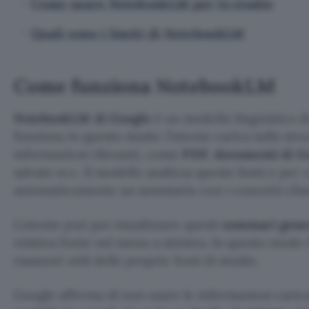
Come usare NotebookLM per lo studio
Quali sono i limiti di NotebookLM
Come funziona NotebookLM
NotebookLM di Google
è un modello linguistico d
funziona in questo modo: l’utente carica sullo stru
informazioni rilevanti, come
PDF
,
documenti di G
salvate ecc. Il modello analizza queste fonti e per
automaticamente un sommario con i concetti chia
L’utente può poi visualizzare questi
sommari genera
relativa fonte nel menu a sinistra. In questo modo 
riassunti utili delle proprie fonti di studio.
Google afferma di non usare le informazioni carica