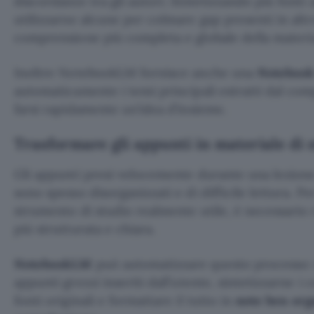
discordanze tra gli autori. Sintetizzando più fonti 
utilizzarne alcune per colmare gap presenti in alt
comprensione più completa e globale della materia
Inoltre NotebookLM fornisce anche una
Notebook
automaticamente i temi principali estratti dal comp
farsi rapidamente un’idea d’insieme.
Trasformare gli appunti in materiale di s
Gli appunti presi velocemente durante una lezione
sono spesso disorganizzati e di difficile lettura. Pe
strumento di studio realmente utile, è necessario 
più strutturata e chiara.
NotebookLM
può automatizzare questo processo: è
appunti grezzi inseriti dall’utente, sintetizzarne i c
fonti originali e formattare il tutto in
note ben org