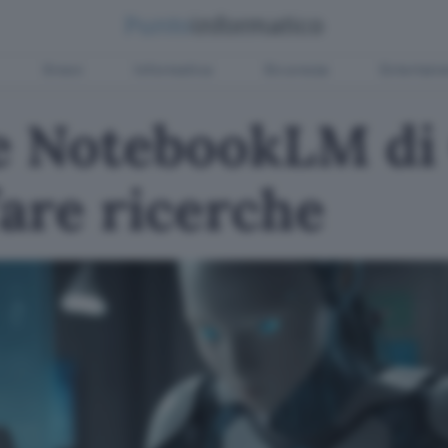
Green
Informatica
Sicurezza
Entertain
 NotebookLM di 
fare ricerche