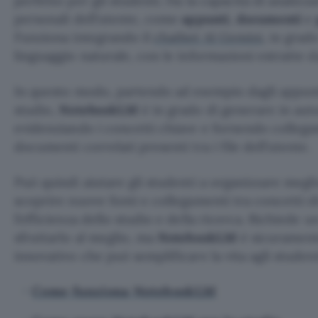
perfetto per gli studenti. Ha la capacità di analiz
personali dell’utente, come
appunti
,
documenti
e
Funziona integrando il
chatbot AI Gemini
, in grad
linguaggio naturale, con le informazioni estratte da
In questo modo, partendo ad esempio dagli appunt
studio,
NotebookLM
è in grado di generare in au
evidenziando i concetti chiave e fornendo collega
documenti correlati presenti tra i file dell’utente.
Può quindi aiutare gli studenti a organizzare megli
scoprire nuove fonti e collegamenti tra concetti d
l’efficienza dello studio e della ricerca. Richiede u
sfruttarlo al meglio, ma
NotebookLM
è sicuramen
innovativo che può semplificare la vita agli student
Come funziona NotebookLM