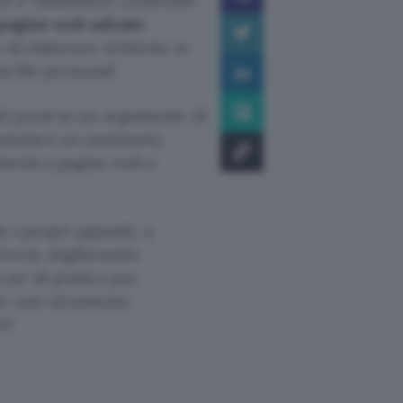
zare e riassumere contenuti
pagine web salvate
.
o di elaborare richieste in
i file personali.
i presi su un argomento di
tomatico un sommario,
menti a pagine web e
o i propri appunti, a
iversi, migliorando
n po’ di pratica per
te uno strumento
i!