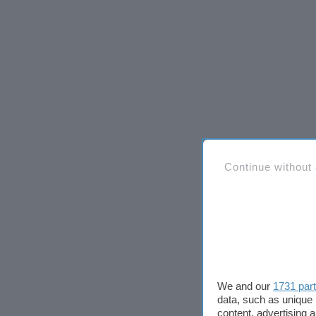
Continue without
We and our
1731 par
data, such as unique 
content, advertising