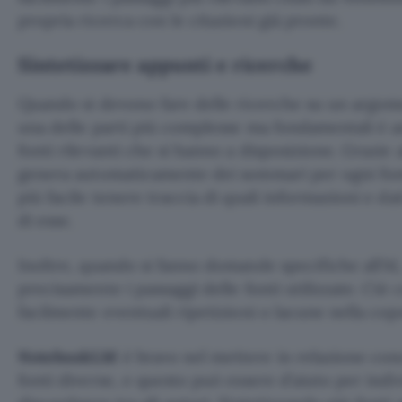
propria ricerca con le citazioni già pronte.
Sintetizzare appunti e ricerche
Quando si devono fare delle ricerche su un argome
una delle parti più complesse ma fondamentali è an
fonti rilevanti che si hanno a disposizione. Grazie 
genera automaticamente dei sommari per ogni font
più facile tenere traccia di quali informazioni e d
di esse.
Inoltre, quando si fanno domande specifiche all’AI, 
precisamente i passaggi delle fonti utilizzate. Ciò
facilmente eventuali ripetizioni o lacune nella cop
NotebookLM
è bravo nel mettere in relazione conc
fonti diverse, e questo può essere d’aiuto per indi