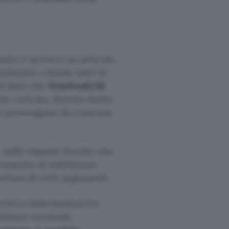
nto e scrivere un articolo,
alizzare a fondo tutte le
al fatto che
NotebookLM
e caricata, diventa molto
ati provengono da ciascuna
nelle risposte fornite cita
 consente di individuare
ertura di certi argomenti.
etti e informazioni tra
viduare eventuali