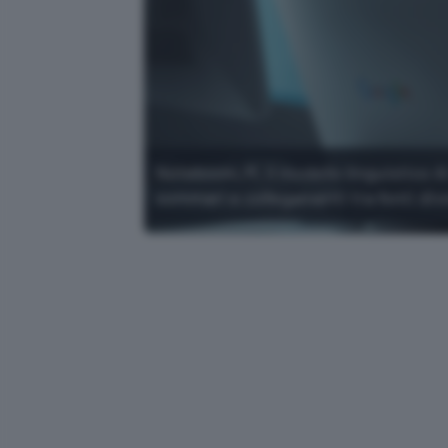
NotebookLM, il modello linguistico AI
sommari e collegamenti tra fonti div