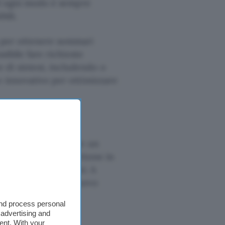
d ogni modo è sempre
ili.
e per ottenere sommari
sibile fare richieste
 di sintesi, includendo o
o innovativo per ottimizzare
studio
G è necessario avere un
LM
e cliccare sul bottone in
pagina, dove loggarsi. A
n cui caricare un nuovo
and process personal
 advertising and
ent. With your