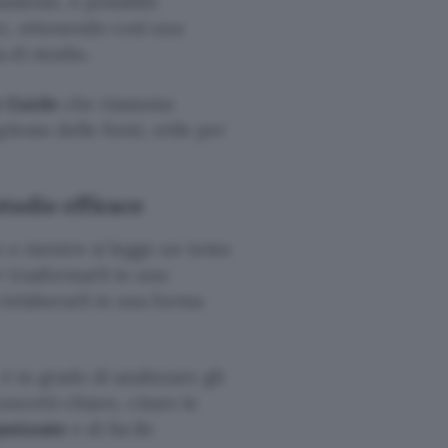
assieme, è possibile
re, ottenendo così una
 di studio.
 Guide
che riassume
lesso delle fonti, utile per
tudio efficace
 o mentre si legge un testo
r trasformarli in uno
rielaborarli in una forma
 in grado di analizzare gli
oncetti chiave, citare le
anizzate
e di facile