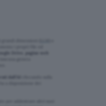
i grandi dimensioni (
LLM
) e
mento i propri file ed
oogle Drive
,
pagine web
 ciascuna genera
ve.
ti dall’AI
cliccando sulla
ha a disposizione dei
te per addestrare altri suoi