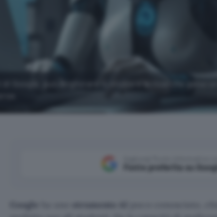
 di Google, può migliorare lo studio e le ricerche genera
erse.
Aggiungi Punto Informatico 
Fonte preferita su Goog
Google
ha uno
strumento AI
poco conosciuto, c