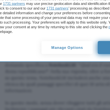
ur
1731 partners
may use precise geolocation data and identification 
ick to consent to our and our
1731 partners
’ processing as described 
Trovare le fonti
detailed information and change your preferences before consenting
te that some processing of your personal data may not require your 
Una delle funzionalità più utili di questo strume
t to such processing. Your preferences will apply to this website only
riassunto o delle note, fornisce anche i
collegame
aw your consent at any time by returning to this site and clicking the
webpage.
originali
da cui ha estratto quelle informazioni.
Supponiamo di caricare su NotebookLM 10 articoli d
Manage Options
Roma repubblicana come fonti. Dopo aver letto ques
meglio il ruolo politico del Senato romano in quel
domanda specifica a
NotebookLM
: “
Qual era il ru
Roma repubblicana?
“. Nella sua risposta, oltre a f
su questo tema, NotebookLM includerà anche una 
elenca da quali passaggi specifici di quei 10 articoli
informazioni.
In questo modo, senza dover rileggere tutti gli art
facilmente i passaggi più rilevanti citati da Notebo