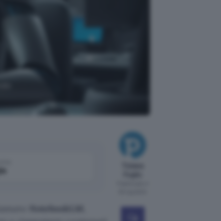
ndo
come
Tiziana
le
Foglio
Pubblicato il
30 lug 2024
hiamato
NotebookLM
,