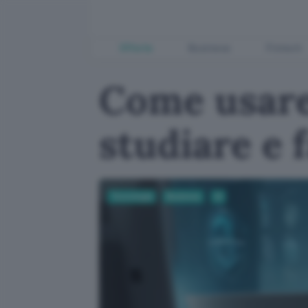
Offerte
Business
Fintech
Come usare
studiare e 
Tecnologia
Business
AI