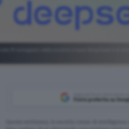
iciale R1 sviluppato dalla società cinese DeepSeek è al cen
Aggiungi Punto Informatico 
Fonte preferita su Goog
Questa settimana, la società cinese di intelligenza 