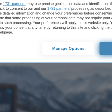
Secondary ticketing:
ur
1731 partners
may use precise geolocation data and identification 
pesanti sanzioni a
ick to consent to our and our
1731 partners
’ processing as described 
StubHub e Viagogo
detailed information and change your preferences before consenting
te that some processing of your personal data may not require your 
t to such processing. Your preferences will apply to this website only
aw your consent at any time by returning to this site and clicking the
icketing: pesanti
webpage.
Viagogo
Manage Options