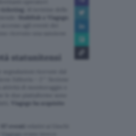
ltrettanti operatori
ticketing
. Al termine delle
aziende:
StubHub e Viagogo
.
 accesso agli eventi dei
nno ricevuto una sanzione
tà statunitensi
e segnalazioni ricevute dal
ione Editoria – 2^ Sezione
 attività di monitoraggio e
che le due piattaforme sono
atti,
Viagogo ha acquisito
r
117 eventi
relativi ai Giochi
i
Viagogo
erano invece