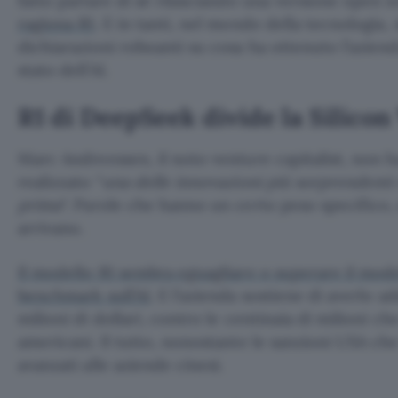
fatto parlare di sé rilasciando una versione open 
ragiona R1
. E in tanti, nel mondo della tecnologia, s
dichiarazioni roboanti su cosa ha ottenuto l’aziend
stato dell’AI.
R1 di DeepSeek divide la Silicon
Marc Andreessen, il noto venture capitalist, non 
realizzato “
una delle innovazioni più sorprendenti 
prima
“. Parole che hanno un certo peso specifico
arrivano.
Il modello R1 sembra eguagliare o superare il mode
benchmark sull’AI
. E l’azienda sostiene di averlo a
milioni di dollari, contro le centinaia di milioni c
americani. Il tutto, nonostante le sanzioni USA che
avanzati alle aziende cinesi.