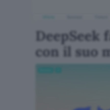
Offerte
Business
Fintech
DeepSeek fa
con il suo 
Business
AI