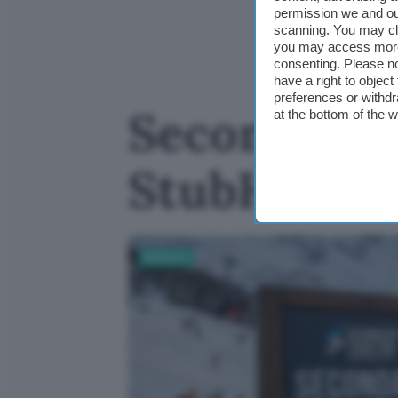
permission we and o
scanning. You may cl
you may access more 
consenting. Please no
have a right to objec
preferences or withdr
Secondary t
at the bottom of the 
StubHub e 
Business