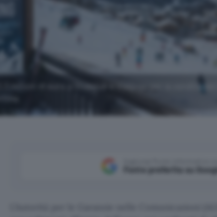
,3 milioni di euro a StubHub e Viagogo per la vendita dei 
rtina.
Aggiungi Punto Informatico 
Fonte preferita su Goog
L’Autorità per le Garanzie nelle Comunicazioni (