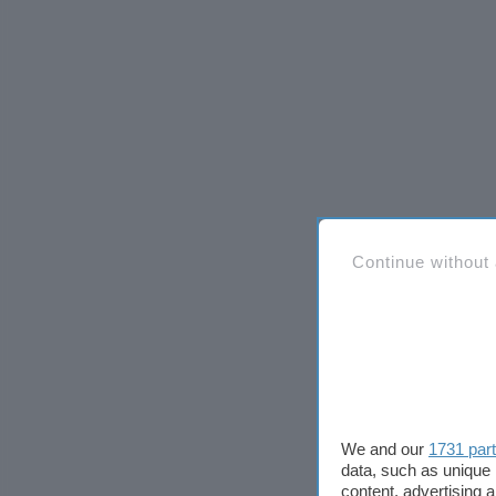
Continue without
We and our
1731 par
data, such as unique 
content, advertising