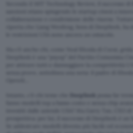
Secondo il MIT Technology Review, il successo di
sanzioni stiano spingendo le startup cinesi a inno
collaborazione e condivisione delle risorse. Tuttavi
riporta che Liang Wenfeng, boss di DeepSeek, ha d
le restrizioni USA sono ancora un ostacolo.
Ma c’è anche chi, come Neal Khosla di Curai, grida 
DeepSeek è una “psyop” del Partito Comunista Cine
per attirare tutti e danneggiare la competitività U
senza prove, sottolinea una nota: il padre di Khosla
OpenAI…
Intanto, c’è chi teme che
DeepSeek
possa far trema
fanno modelli top a basso costo e senza chip avanza
investiti dalle aziende USA? Ma Garry Tan, CEO di 
prospettiva: per lui, il successo di DeepSeek è un b
Se addestrare modelli diventa più facile ed econ