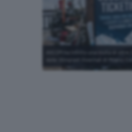
AGCOM ha inflitto una multa di oltre 3
delle Olimpiadi Invernali di Milano-Co