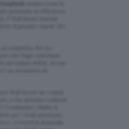
DeepSeek
mostra come le
vare puntando su efficienza,
a, il Wall Street Journal
etto al premier cinese che
al complotto. Per lui,
se che finge costi bassi
SA nel campo dell’AI. Accuse
 è un investitore di
re Wall Street: se i cinesi
ti, a che servono i miliardi
Y Combinator, ribalta la
ene per i rivali americani.
omico, crescerà la domanda