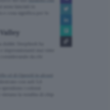
source del suo
modello che
i sono lanciati in
a e cosa significa per lo
 Valley
ha dubbi: DeepSeek ha
e impressionanti mai viste
, considerando da chi
llo o1 di OpenAI in alcuni
ddestrato con soli 5,6
he spendono i colossi
 vietano la vendita di chip