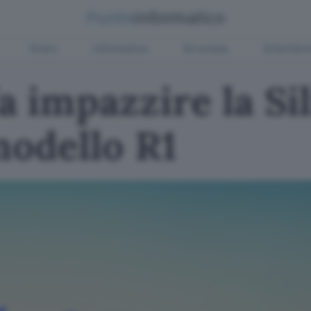
Green
Informatica
Sicurezza
Entertain
 impazzire la Sil
modello R1