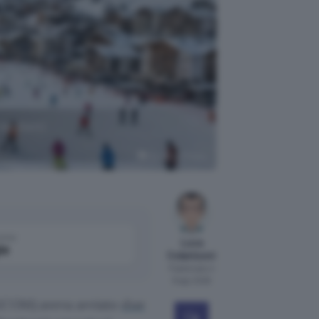
biglietti
Google AI Studio
come
Luca
le
Colantuoni
Pubblicato il
8 ago 2026
AGCOM) aveva avviato
due