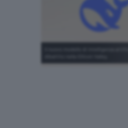
Il nuovo modello di intelligenza artif
dibattito nella Silicon Valley.