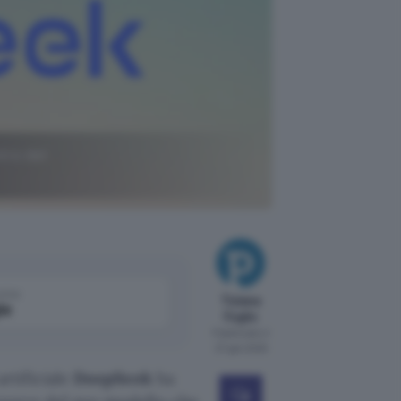
tro del
come
Tiziana
le
Foglio
Pubblicato il
27 gen 2025
artificiale
DeepSeek
ha