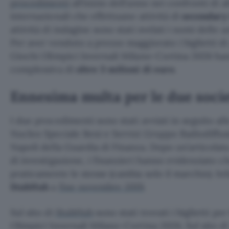
procedimenti
all’inizio dell’anno nei confronti di a
internazionali che effettuano attività di
secondary 
attività di indagine sono stati svelati i nomi delle 
Per aver venduto a prezzo maggiorato i biglietti di
Giochi Olimpici Invernali Milano-Cortina 2026 ha
complessiva di
oltre 3 milioni di euro
.
Ennesima multa per le due socie
I due procedimenti sono stati avviati in seguito all
Nucleo Speciale Beni e Servizi Gruppo Radiodiffus
Napoli della Guardia di Finanza. Dopo un’articolata
di investigazione, i finanzieri hanno evidenziato 
praticamente le stesse (cambia solo il marchio). Inf
StubHub
a
fine novembre 2019
.
Sul sito di
StubHub
sono stati trovati i biglietti pe
Olimpici Invernali Milano-Cortina 2026. Sul sito d