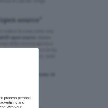
potenza di calcolo venga
l’open source”
on vedere la cosa come una
delli open source
stanno
iato della ricerca aperta e
 Ha avuto nuove idee e le ha
ubblico e open source, tutti
il prodotto: l’
assistente AI
le Store, davanti a
and process personal
 advertising and
ent. With your