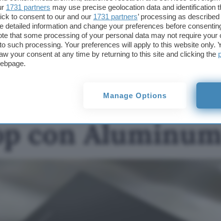
ur
1731 partners
may use precise geolocation data and identification 
TI POTREBBE INTERESSARE
ick to consent to our and our
1731 partners
’ processing as described 
Googlebook di ASUS,
detailed information and change your preferences before consenting
come sarà il primo
te that some processing of your personal data may not require your 
laptop con Aluminum
t to such processing. Your preferences will apply to this website only
OS
aw your consent at any time by returning to this site and clicking the
webpage.
 di ASUS, come sa
Manage Options
op con Aluminu