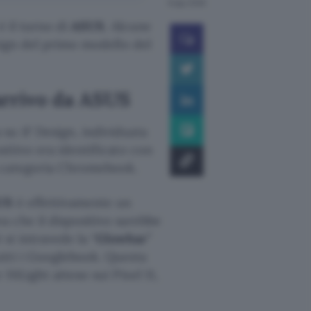
6 ago 2026
è il turno di
ASUS
. Alcune
sign del primo modello del
arrivo da ASUS
su iF Design, individuata
itivo era identificato con
a categoria Chromebook.
US
è effettivamente un
a che il dispositivo sarebbe
si intravede la “
Glowbar
”
utti i Googlebook. Questa
HiLight atteso sui Pixel 11,