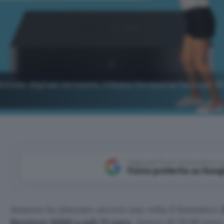
ecoder digitale terrestre: il Nokia Terrestrial Receiver 6
Aggiungi Punto Informatico 
Fonte preferita su Goog
Amazon ha piazzato ancora una volta il fantastico
Receiver 6000 a soli 21 euro
, invece di 29,90 euro