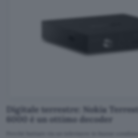
Digitale terrestre: Nokia Terres
6000 è un ottimo decoder
Perché buttare via un televisore in buone condizi