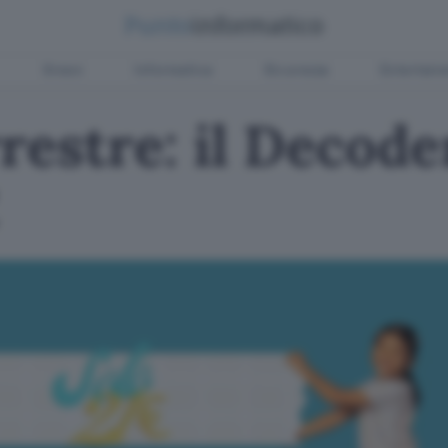
Green
Informatica
Sicurezza
Entertain
rrestre: il Decod