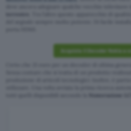
deve ancora adeguare qualche vecchio televisore 
terrestre
. Tra l’altro questo apparecchio di qualit
del segnale sempre molto potente. Di facile install
porta HDMI.
Acquista il Decoder Nokia a so
Certo che 21 euro per un decoder di ultima gener
Senza contare che si tratta di un prodotto realizz
produzione di articoli tecnologici. Inoltre, è par
utilizzare. Una volta avviata la prima ricerca autom
tutti quelli disponibili secondo la
Numerazione LC