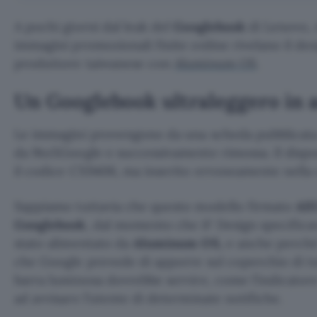
A pochi giorni dal leak del
Googlebook
di Lenovo, 
immagini promozionali finite online rivelano il de
produttore taiwanese con
Aluminum OS
.
Un Googlebook ultraleggero in 
Le immagini provengono da una scheda pubblicata 
da 9to5Google e successivamente rimossa. Il dispos
il codice CX9406, ma inserito erroneamente nell
Sappiamo tuttavia che questo modello firmato
AS
Googlebook
, dal momento che iF Design specificav
stato alimentato da
Aluminum OS,
e anche perché 
che Google prevede di apporre sul coperchio di t
barra luminosa dovrebbe servire, come l’indicatore 
ad avvisare l’utente di determinate notifiche.