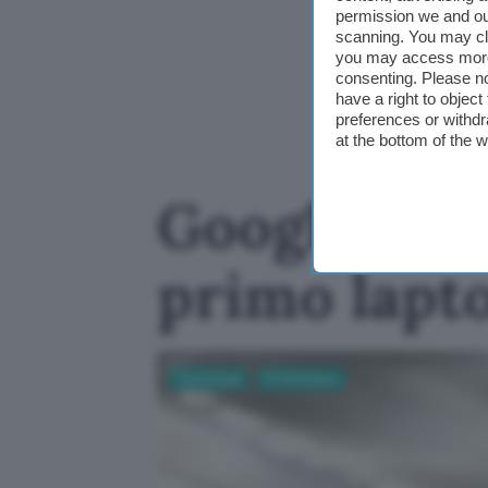
permission we and o
scanning. You may cl
you may access more 
consenting. Please no
have a right to objec
preferences or withdr
at the bottom of the 
Googlebook
primo lapt
Tecnologia
PC Hardware