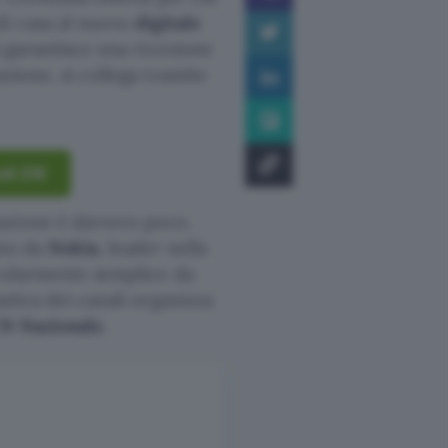
di casa al nuovo
digitale
à garantisce una ricezione
azione, si collega tramite
li 21€
azione è davvero poco.
ato da
Nokia
, leader nella
ticolarmente semplice da
atica dei canali organizza
N Nazionale
.