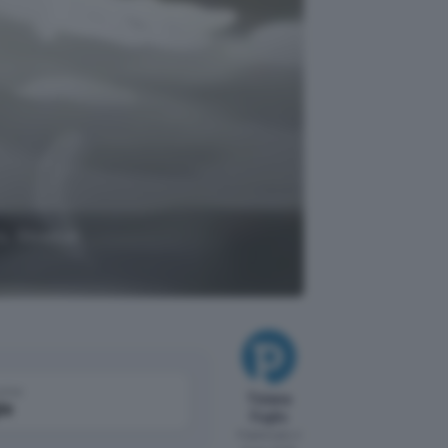
o, Glowbar
come
Tiziana
le
Foglio
Pubblicato il