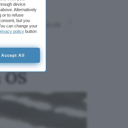
through device
above. Alternatively
Logitech M720
 or to refuse
MacBook A
Triathlon: mouse
consent, but you
Microsoft
professionale a soli 37€
. You can change your
8, anche 
su Amazon
privacy policy
button
rà il
Accept All
m OS