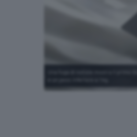
Una fuga di notizie mostra il primo
e un peso inferiore a 1 kg.