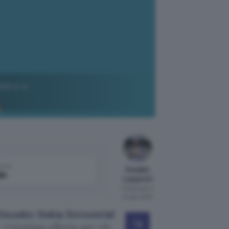
000 è in
come
Osvaldo
le
Lasperini
Pubblicato il
24 gen 2023
Decoder Nokia Terrestrial
. Un’ottima offerta per chi