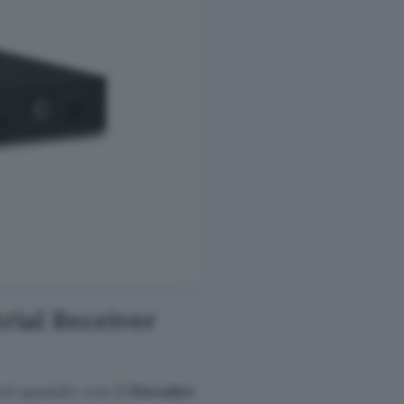
trial Receiver
oni quando con il
Decoder