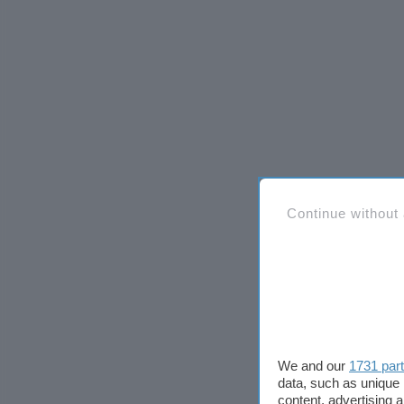
Continue without
We and our
1731 par
data, such as unique 
content, advertising