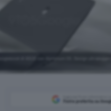
 Googlebook di ASUS con Aluminum OS. Design ultralegger
Aggiungi Punto Informatico 
Fonte preferita su Goog