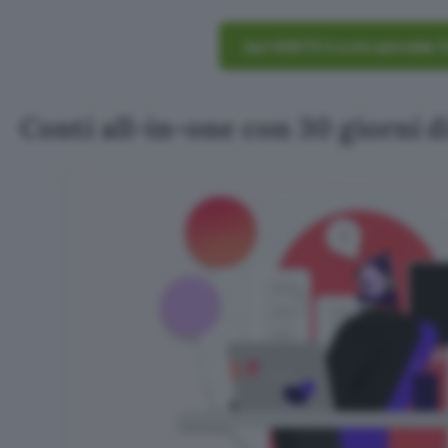
Apri SUBITO il conto aziendale T
Conti all-in-one con 30 giorni d