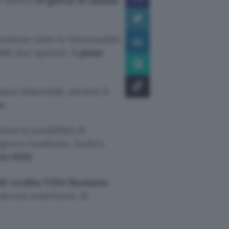
 offerti
30 giorni di canone
ndono tutte le funzionalità
bili due opzioni: il
piano
piano Essentials, mentre il
e
.
danno la possibilità di
porto trasferito. Inoltre,
zio SDD
.
 di credito VISA Business
alcuna restrizione di