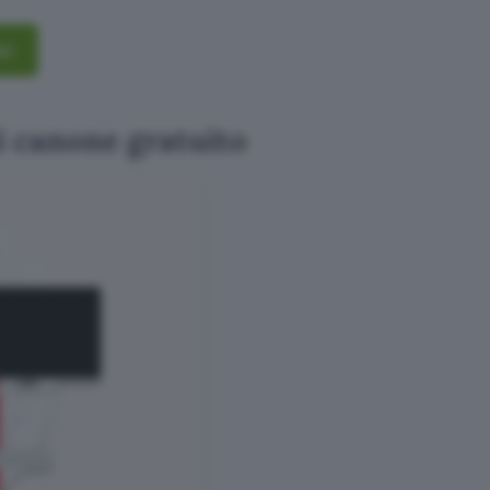
ot
i canone gratuito