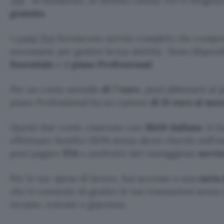
Tot
. Al momento, se diventi cliente Tot ti vengono
gratuito
.
I
conti Tot
forniscono servizi completi che compre
necessarie per gestire la tua attività. Sono disponi
Essentials
e il
piano Professional
.
Per un costo mensile
di 7 euro
, puoi abbonarti al 
piano Professional ha un canone
di 15 euro al mes
Questi due conti, ciascuno con
IBAN italiano
, ti 
effettuare bonifici SEPA senza alcun vincolo sull’im
puoi pagare
F24
e usufruire del vantaggioso
servi
Per le tue spese di lavoro, hai accesso a una
carta
che ti consente di gestire le tue transazioni senza 
incasso, entrate o giacenza.