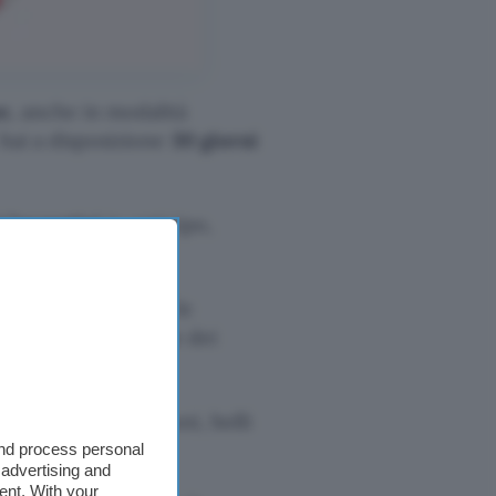
e
, anche in modalità
 hai a disposizione
30 giorni
i lavorativi
in ​​anticipo,
nti con pochi clic.
damente regolare le
nici, la restituzione dei
utenze, tasse, canoni, bolli
and process personal
 advertising and
ent. With your