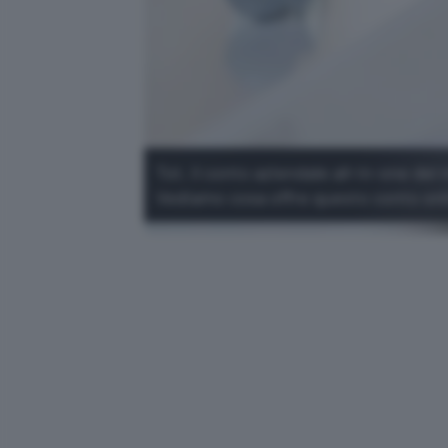
Tot, il conto aziendale all-in-one de
Vediamo cosa offre questo conto onl