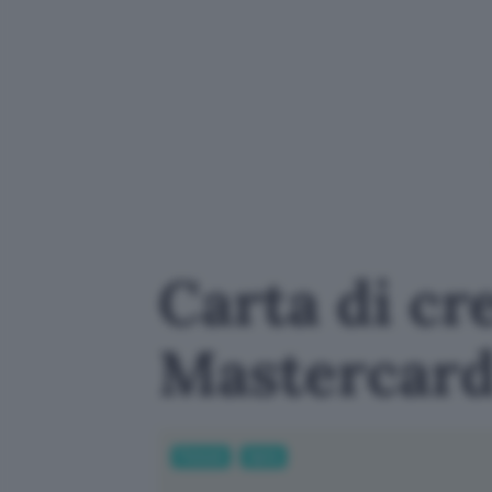
Carta di cre
Mastercard 
Fintech
Carte