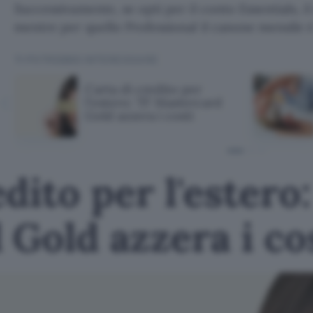
Successivamente, se opti per il conto Essentials, il
mentre per quello Professional il canone mensile 
TI POTREBBE INTERESSARE
Carta di credito per
l'estero: TF Mastercard
Gold azzera i costi
dito per l'estero
Gold azzera i co