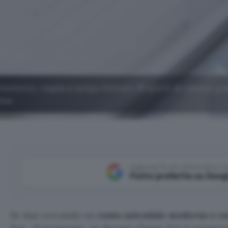
l momento, regala a tempo limitato 30 giorni di canone gra
ine.
Aggiungi Punto Informatico 
Fonte preferita su Goog
Se stai cercando un
conto aziendale moderno e c