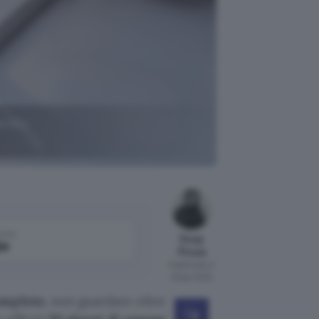
tuito.
come
Giusy
le
Pirosa
Pubblicato il
25 apr 2023
ompleto
, non guardare oltre