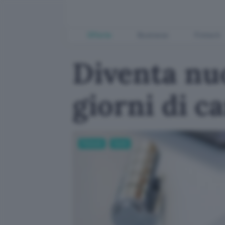
Offerte
Business
Fintech
Diventa nuo
giorni di c
Fintech
Conti