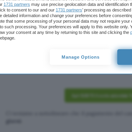
La carta di credito VISA Business incorpora la
tec
ur
1731 partners
may use precise geolocation data and identification 
modalità di debito
, consentendoti di capitalizzare
ick to consent to our and our
1731 partners
’ processing as described 
detailed information and change your preferences before consenting
consente pagamenti differenziali f
ino a 60 giorni
s
te that some processing of your personal data may not require your 
addebito per interessi.
t to such processing. Your preferences will apply to this website only
aw your consent at any time by returning to this site and clicking the
webpage.
Tutti i negozi che fanno parte del
circuito VISA
su
contactless sia online che nei negozi fisici.
Manage Options
Perché rimandare ancora? Clicca semplicemente su
seleziona una delle due opzioni di conto Tot dispon
Apri SUBITO il conto aziendale T
Ci teniamo a sottolineare che il pagamento del c
giorni
.