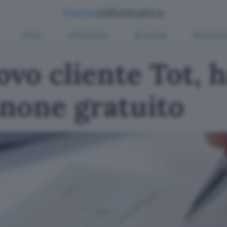
Green
Informatica
Sicurezza
Entertain
vo cliente Tot, h
anone gratuito