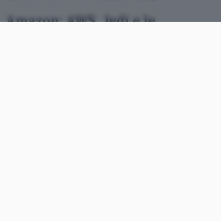
Amazon: AWS, Jedi e le
interferenze di Trump
Che tra il
Presidente USA
e l’uomo più ricco al
mondo (Bezos) non corra buon sangue è cosa
risaputa. Ne abbiamo scritto anche su queste
pagine nei mesi scorsi per via delle vicende legate
a
gossip e politica internazionale
. L’inquilino della
Casa Bianca è addirittura arrivato a sbeffeggiare
pubblicamente il CEO chiamandolo
“Jeff Bozo”
,
utilizzando un termine dispregiativo per
distorcerne il cognome (dall’inglese può essere
tradotto come “cretino”).
Il
ricorso annunciato a novembre
c’è stato. Gli
incartamenti (103 pagine di documentazione)