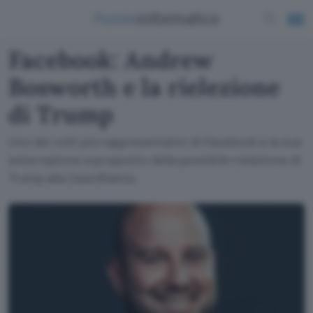
Facebook: Andrew
Bosworth e la rielezione
di Trump
Uno dei volti più rappresentativi di Facebook e la sua
esternazione a proposito della possibile rielezione di
Trump alla Casa Bianca.