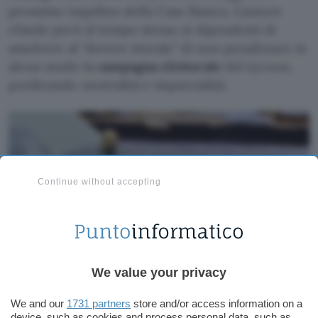
prossimo inquilino della Casa Bianca. L’autore
chiede però al tempo stesso ai dipendenti di
assolvere al “dovere morale” di non penalizzare in
alcun modo la
campagna elettorale
del tycoon,
predicando neutralità e imparzialità.
Continue without accepting
We value your privacy
We and our
1731 partners
store and/or access information on a
device, such as cookies and process personal data, such as