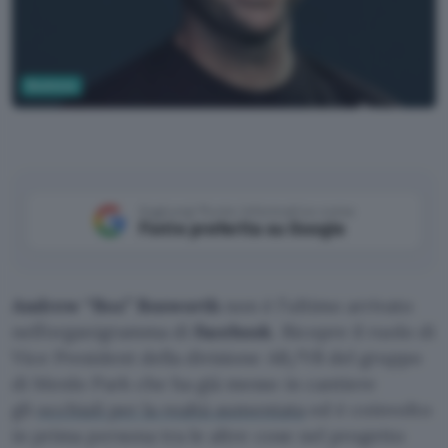
Business
Facebook
Aggiungi Punto Informatico come
Fonte preferita su Google
Andrew “Boz” Bosworth
non è l’ultimo arrivato
nell’organigramma di
Facebook
. Ricopre il ruolo di
Vice President della divisione AR/VR del gruppo
di Menlo Park che ha già messo in cantiere
gli
occhiali per la realtà aumentata
ed è coinvolto
in prima persona tra le altre cose nel progetto