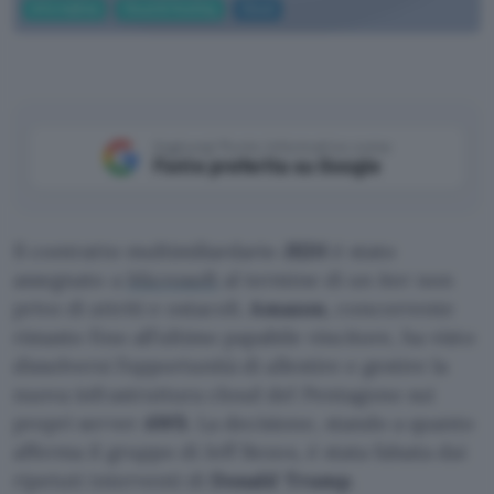
Informatica
Cloud & Hosting
Cloud
Aggiungi Punto Informatico come
Fonte preferita su Google
Il contratto multimiliardario
JEDI
è stato
assegnato a
Microsoft
al termine di un iter non
privo di attriti e ostacoli.
Amazon
, concorrente
rimasto fino all’ultimo papabile vincitore, ha visto
dissolversi l’opportunità di allestire e gestire la
nuova infrastruttura cloud del Pentagono sui
propri server
AWS
. La decisione, stando a quanto
afferma il gruppo di Jeff Bezos, è stata falsata dai
ripetuti interventi di
Donald Trump
.