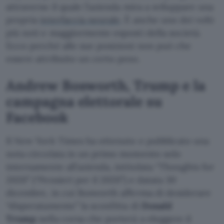
attraverso il quale l’azienda mira a sviluppare una
propria
interfaccia neurale
. È anche uno dei volti
più noti e maggiormente esposti della società.
Ecco perché alle sue posizioni non può che
essere attribuito un certo peso.
Andrew Bosworth, Trump e la
campagna elettorale su
Facebook
Il New York Times ha ottenuto e pubblicato una
nota circolata in un primo momento solo
internamente all’azienda, intitolata “Thoughts for
2020” (“Pensieri per il 2020”) e datata 30
dicembre, in cui Bosworth afferma di desiderare
“disperatamente” la sconfitta di
Donald
Trump
nella corsa che porterà a eleggere il