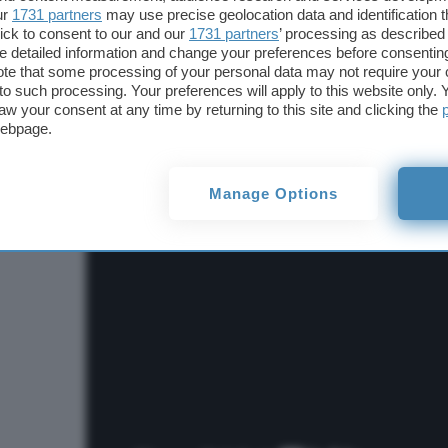
ur
1731 partners
may use precise geolocation data and identification 
ick to consent to our and our
1731 partners
’ processing as described 
La lettera va avanti chiamando in causa una
comp
detailed information and change your preferences before consenting
suggestiva fra Vodafone e iliad a tutto vantaggio di
te that some processing of your personal data may not require your 
t to such processing. Your preferences will apply to this website only
non c’è mai alcun riferimento diretto a Vodafone, 
aw your consent at any time by returning to this site and clicking the
tariffe dei due operatori. Insomma, che fosse una
webpage.
l’abbiamo capito tutti dal primo frame, ma ce n’è 
l’
immediata cessazione della diffusine della camp
Manage Options