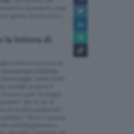
Gale
. Chi all’inizio del
faticherà a ricordarla come
cuno questo ritorno non è
 la lettera di
edIn
la lettera ricevuta da
e
incorporato Vodafone
l personaggio, molto forte
so, sarebbe proprio il
er il nuovo spot. Prosegue
camminare
per le vie di
a di un’altra pubblicità
:
 cambiare
,
Eh sì, è passata
celta dell’abbigliamento:
che identifica Vodafone sin