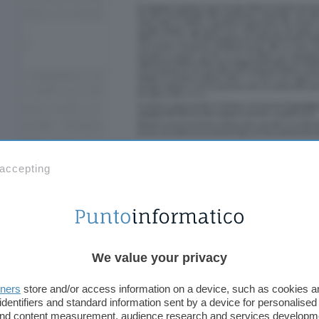
 accepting
Fastweb cita la
possibile violazione
di
numerose n
autodisciplina della comunicazione commerciale e 
realizza infatti un indebito e ingiustificato aggan
We value your privacy
all’immagine aziendale Vodafone, oggi Fastweb
, c
confronti del marchio
,
abbandonato persino dalla
tners
store and/or access information on a device, such as cookies 
Anche se purtroppo non ci è mai successo, comp
identifiers and standard information sent by a device for personalised
lasciati da una come Megan possa spezzare il cuor
 and content measurement, audience research and services developm