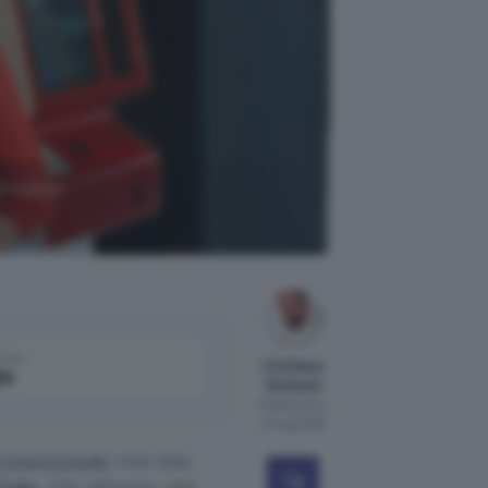
il nuovo
come
Cristiano
le
Ghidotti
Pubblicato il
8 mag 2026
romozionale
con una