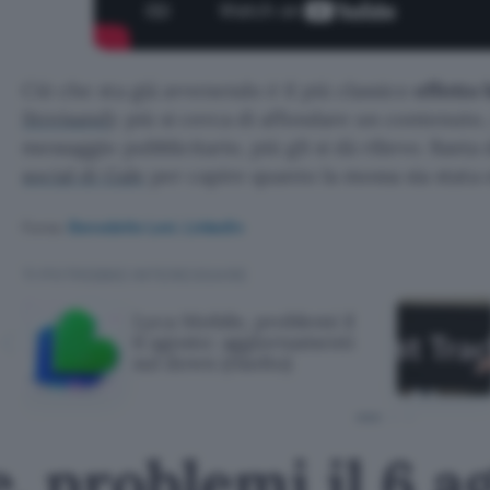
Ciò che sta già avvenendo è il più classico
effetto
Streisand
): più si cerca di affondare un contenuto
messaggio pubblicitario, più gli si dà rilievo. Basta
social di Gale
per capire quanto la mossa sia stata 
Fonte:
Benedetto Levi, LinkedIn
TI POTREBBE INTERESSARE
Lyca Mobile, problemi il
6 agosto: aggiornamenti
sul down (risolto)
, problemi il 6 a