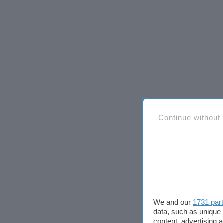
Continue without
We and our
1731 par
data, such as unique 
content, advertising