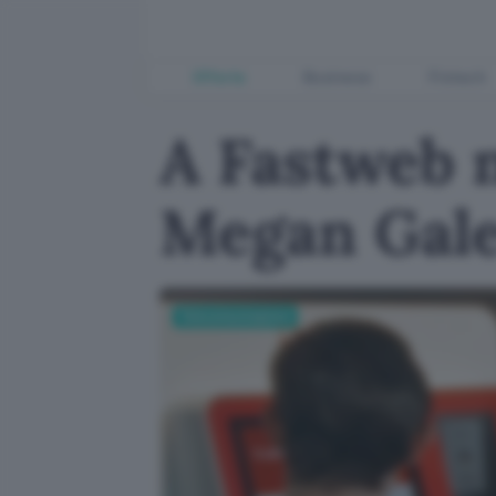
Offerte
Business
Fintech
A Fastweb n
Megan Gale:
Telecomunicazioni