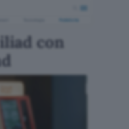
ment
Tecnologia
Pubblicità
iliad con
nd