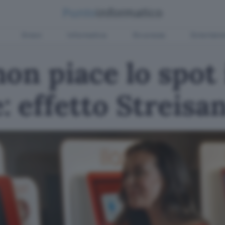
Green
Informatica
Sicurezza
Entertain
on piace lo spot 
 effetto Streisa