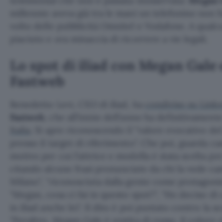
testimonial che non è passata inosservata:
Megan 
millennio aveva già tra le mani un telefonino non 
volto delle pubblicità Omnitel e Vodafone. A qual
piaciuto e ora minaccia di ricorrere a vie legali.
Lo spot di iliad con Megan Gale e
Fastweb
Benedetto Levi, CEO di iliad, ha
condiviso su Link
Fastweb
, che all’inizio dell’anno ha definitivament
Italia
. Si apre riconoscendo il
valore evocativo de
presso il target di riferimento
. Che poi, guarda ca
motivo per cui l’attrice e modella è stata scelta p
citando alcune frasi pronunciate da chi la vede 
Milano
,
riconosciuta dalla gente come protagonist
Megan, cosa ci fai in questo spot?
,
Ho deciso di
in iliad anche lei
. Il dito è poi puntato contro la s
Peraltro, Megan Gale è vestita di rosso, il colore 