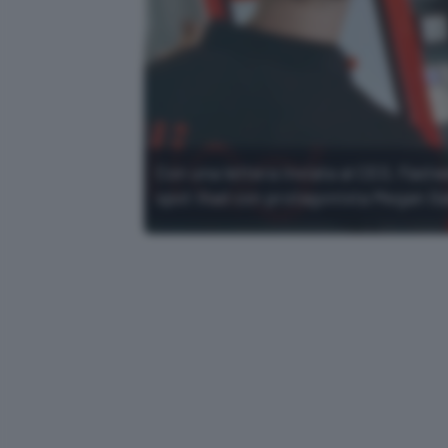
Con una lettera inviata al CEO, Fas
spot iliad con protagonista Megan Ga