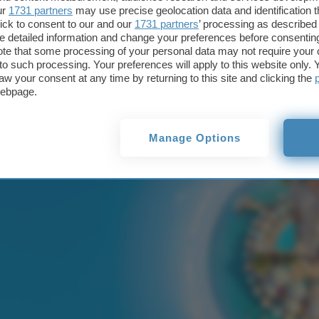
Crédit Agricole: 
ur
1731 partners
may use precise geolocation data and identification 
ick to consent to our and our
1731 partners
’ processing as described 
detailed information and change your preferences before consenting
Buoni Regalo Am
te that some processing of your personal data may not require your 
t to such processing. Your preferences will apply to this website only
aw your consent at any time by returning to this site and clicking the
webpage.
Manage Options