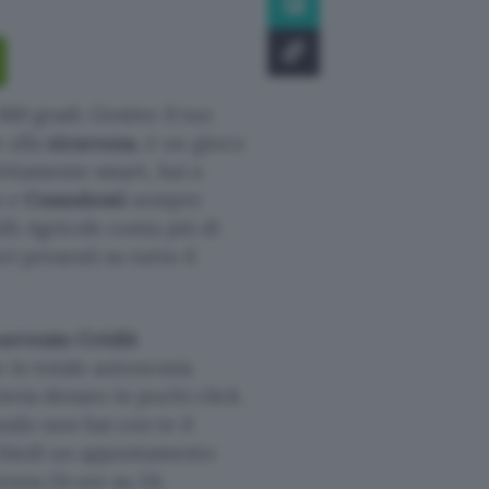
360 gradi. Gestire il tuo
 alla
sicurezza
, è un gioco
fettamente smart, hai a
o e
Consulenti
sempre
dit Agricole conta più di
ri presenti su tutto il
corrente Crédit
he in totale autonomia
invia denaro in pochi click.
ando non hai con te il
ichiedi un appuntamento
tenza 24 ore su 24.