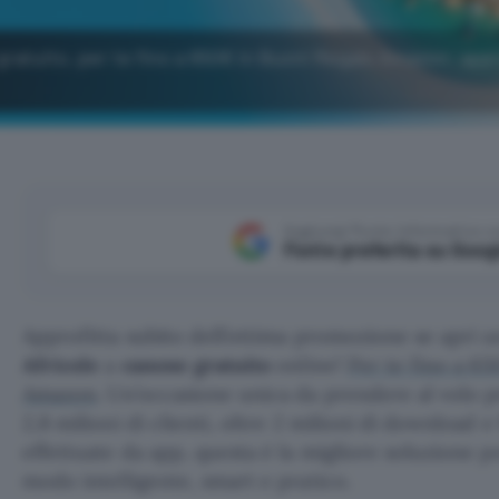
gratuito, per te fino a 650€ in Buoni Regalo Amazon: app
Aggiungi Punto Informatico 
Fonte preferita su Goog
Approfitta subito dell’ottima promozione se apri 
Africole
a
canone gratuito
online!
Per te fino a 65
Amazon
. Un’occasione unica da prendere al volo p
2,8 milioni di clienti, oltre 2 milioni di download e
effettuate da app, questa è la migliore soluzione pe
modo intelligente, smart e pratico.