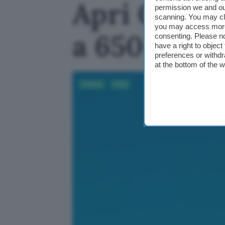
Apri Conto 
permission we and o
scanning. You may cl
you may access more 
a 650€ in 
consenting. Please no
have a right to objec
preferences or withdr
at the bottom of the 
Fintech
Conti