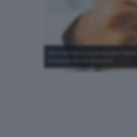
Carta Veritas è una prepagata Master
numerosi servizi accessori.