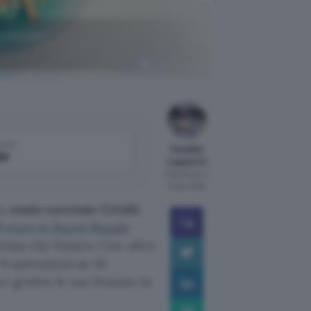
rofittane
Crédit Agricole
come
Osvaldo
le
Lasperini
Pubblicato il
6 ago 2026
un
conto corrente Crédit
0 euro in Buoni Regalo
rima che finisca. Con oltre
 9 operazioni su 10
r gestire le tue finanze in