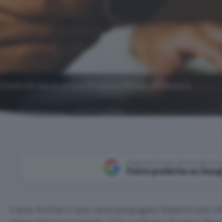
Card che ha un limite di spesa elevato insieme a
Aggiungi Punto Informatico 
Fonte preferita su Goog
Carta Veritas è una carta prepagata MasterCard che