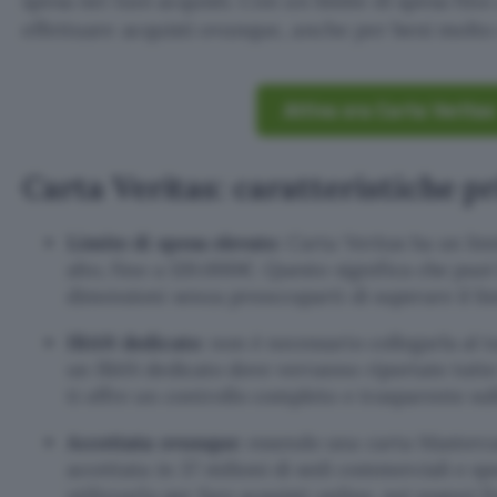
spesa nei tuoi acquisti. Con un limite di spesa fino
effettuare acquisti ovunque, anche per beni molto 
Attiva ora Carta Veritas
Carta Veritas: caratteristiche pr
Limite di spesa elevato
: Carta Veritas ha un li
alto, fino a 120.000€. Questo significa che puoi 
dimensioni senza preoccuparti di superare il lim
IBAN dedicato
: non è necessario collegarla al 
un IBAN dedicato dove verranno riportate tutte 
ti offre un controllo completo e trasparente sul
Accettata ovunque
: essendo una carta Masterca
accettata in 37 milioni di sedi commerciali e sp
utilizzarla per fare acquisti online, nei negozi f