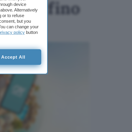
per te fino
through device
above. Alternatively
 or to refuse
azon
consent, but you
. You can change your
privacy policy
button
Accept All