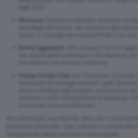
dagli ATM.
Sicurezza
: fornisce la massima sicurezza nei p
tecnologia 3D Secure, che autentica ogni mov
Questo ti protegge da eventuali frodi o usi non 
Servizi aggiuntivi
: offre accesso a servizi aggi
ore, diversi piani assicurativi e di risparmio, olt
investimenti nel mercato azionario.
Veritas Private Club: c
on l’iscrizione al Veritas
beneficiare di vantaggi esclusivi, quali l’accesso
premi, cashback sugli acquisti, prenotazioni per 
esclusivo ti offre un’esperienza di shopping e di
ancora più ricca e gratificante.
Per richiederla, non devi far altro che recarti nell
procedure fornendo i dati richiesti, e ricevila dir
utilizzarla da subito con tutti i tuoi acquisti.