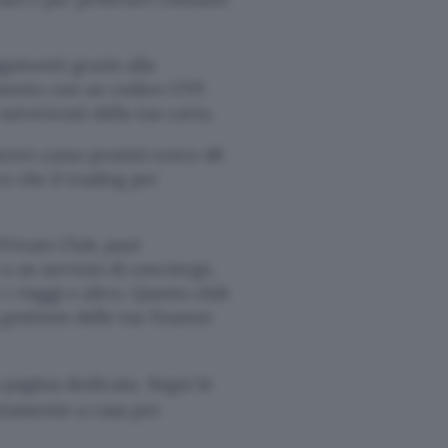
agamenti grazie alla
imento con un codice OTP.
autorizzati della tua carta.
untivi come prestiti entro 48
re che il trading per
 Private Club, puoi
 a un servizio di concierge,
i viaggi e altro. Questo club
 gestione delle tue finanze
a pagina dedicata. Segui le
ettamente a casa per