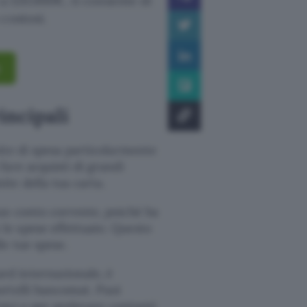
 a 120.000€, ti consente di
costosi.
incipali
mite di spesa particolarmente
fare acquisti di grandi
ite della tua carta.
tuo conto corrente, poiché ha
le spese effettuate. Questo
le tue spese.
rd internazionale, è
ortelli bancomat. Puoi
isici e per prelevare contanti