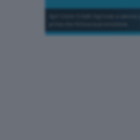
Apri Conto Crédit Agricole a canone 
prima che finisca la promozione.