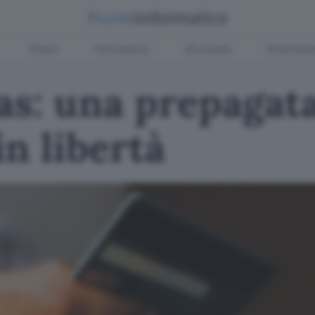
Green
Informatica
Sicurezza
Entertain
as: una prepagat
in libertà