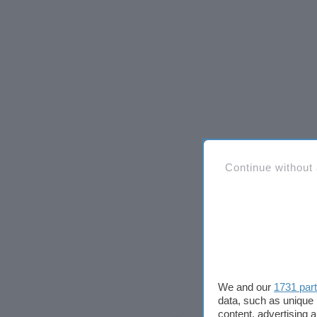
Continue without
We and our
1731 par
data, such as unique 
content, advertising