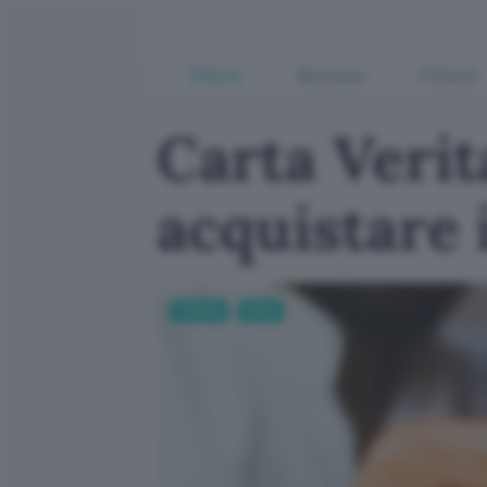
Offerte
Business
Fintech
Carta Verit
acquistare 
Fintech
Carte