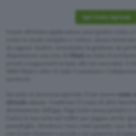
Apri Conto Agricole
Grazie all’ottima applicazione puoi gestire tutto a 
conto in modo semplice e veloce, senza rinunciare
da ragazzi. Inoltre, nonostante la gestione sia per
disposizione una rete di
Filiali
su tutto il territori
pronti a supportarti in base alle tue necessità. Cré
1000 Filiali e oltre 12 mila Consulenti e Collaborato
territorio.
Fai tutto in sicurezza aprendo il tuo nuovo
conto 
Africole
adesso. Trasferisci il conto di altre banc
direttamente dall’app. Paga tutto senza pensieri e 
Carica la tua carta nel wallet per pagare anche qu
portafoglio. Monitora i tuoi conti quando vuoi. R
con il tuo Gestore o accedi a un supporto di assis