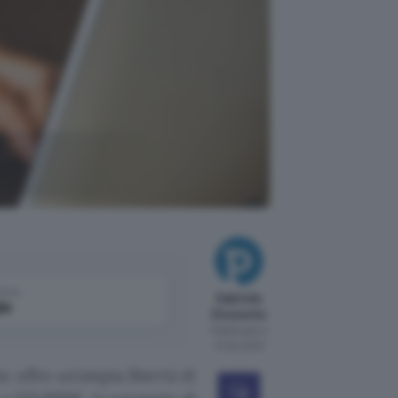
come
Gabriele
le
Giumento
Pubblicato il
21 dic 2023
 offre un’ampia libertà di