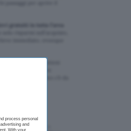
hi passaggi per aprire il
evi gratuiti in tutta l’area
 solo risparmi sull’acquisto,
elievo immediato, ovunque
meno 200 euro
e mantieni
ni Amazon.it
per fare
ntarsi qui, piuttosto c’è da
Arancio
and process personal
 advertising and
ffettuati tramite tali link
ent. With your