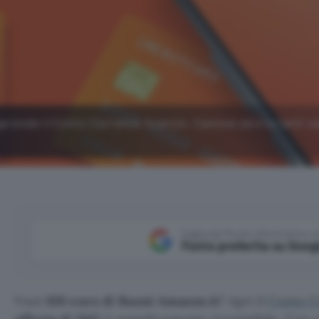
aprendo il Conto Corrente Arancio. Canone zero e tanti v
Aggiungi Punto Informatico 
Fonte preferita su Goog
Vuoi
100 euro di Buoni Amazon.it
? Apri il
Conto C