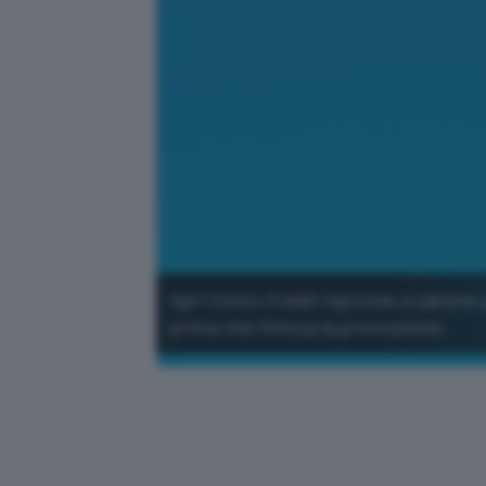
Apri Conto Crédit Agricole a canone 
prima che finisca la promozione.