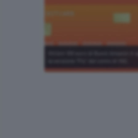
Ottieni 100 euro di Buoni Amazon.it 
la versione "Più" del conto di ING.