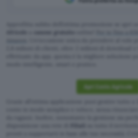
Fonte preferita su Goog
Approfitta subito dell’ottima promozione se apri 
Africole
a
canone gratuito
online!
Per te fino a 65
Amazon
. Un’occasione unica da prendere al volo p
2,8 milioni di clienti, oltre 2 milioni di download e
effettuate da app, questa è la migliore soluzione pe
modo intelligente, smart e pratico.
Apri Conto Agricole
Grazie all’ottima applicazione puoi gestire tutto a 
conto in modo semplice e veloce, senza rinunciare
da ragazzi. Inoltre, nonostante la gestione sia per
disposizione una rete di
Filiali
su tutto il territori
pronti a supportarti in base alle tue necessità. Cré