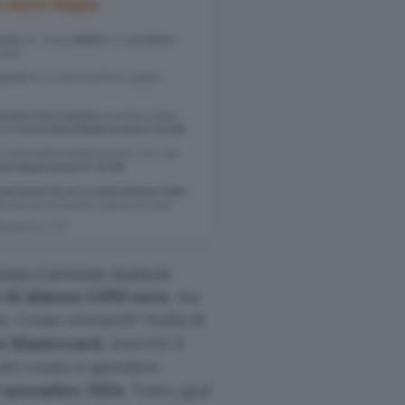
onto Corrente Arancio
i di almeno 1.000 euro
, ma
. Come ottenerli? Nulla di
to Mastercard
, inserire il
 del conto e spendere
9 novembre 2024
. Tutto qua!