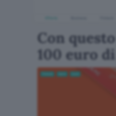
Offerte
Business
Fintech
Con questo 
100 euro d
Fintech
Carte
Conti