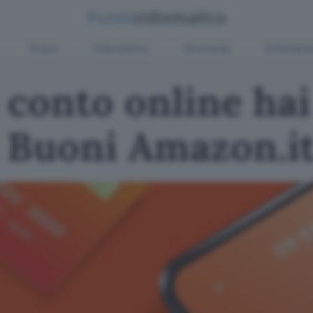
Green
Informatica
Sicurezza
Entertain
conto online hai
i Buoni Amazon.i