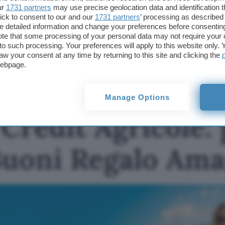
permetteranno al nostro sito di ricevere una commissione ne
ur
1731 partners
may use precise geolocation data and identification 
offerte potrebbero subire variazioni di prezzo dopo la pubbli
ick to consent to our and our
1731 partners
’ processing as described 
detailed information and change your preferences before consenting
TI POTREBBE INTERESSARE
te that some processing of your personal data may not require your 
t to such processing. Your preferences will apply to this website only
Apri Conto Crédit
aw your consent at any time by returning to this site and clicking the
Agricole: per te fino a
webpage.
650€ in Buoni Regalo
Amazon
Manage Options
Crédit Agricole: 
Buoni Regalo Am