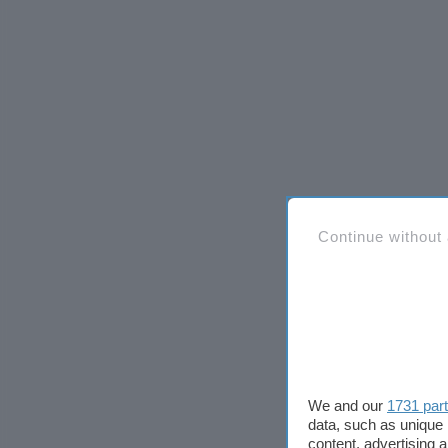
Continue without
We and our
1731 par
data, such as unique 
content, advertising