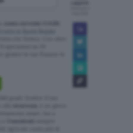
le
Lasperini
Pubblicato il
6 ago 2026
un
conto corrente Crédit
0 euro in Buoni Regalo
rima che finisca. Con oltre
 9 operazioni su 10
r gestire le tue finanze in
360 gradi. Gestire il tuo
 alla
sicurezza
, è un gioco
fettamente smart, hai a
o e
Consulenti
sempre
dit Agricole conta più di