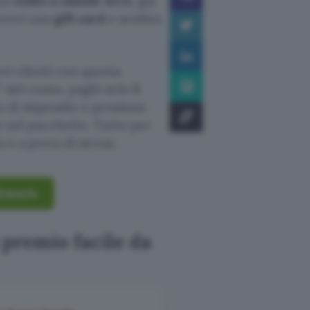
 un
conto a canone zero
, già
ncerci una
gift card
e sembra
ovi clienti con questa
” del conto, paghi solo
5
to di stipendio o pensione.
 nel pacchetto. Tutto per
a e a prova di stress.
Arancio
 premio facile da