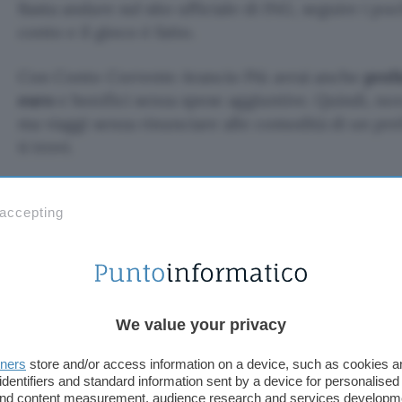
Basta andare sul sito ufficiale di ING, seguire i poc
conto e il gioco è fatto.
Con Conto Corrente Arancio Più avrai anche
preli
euro
e bonifici senza spese aggiuntive. Quindi, non
ma viaggi senza rinunciare alle comodità di un pr
ti trovi.
Non perdere l’occasione! Raggiungi il
saldo di al
attivo il conto. Così puoi ricevere
100 euro di Buo
 accepting
shopping sull’e-commerce. Non c’è nulla di cui lame
approfittare della promozione.
We value your privacy
Apri ADESSO Conto Corrente 
tners
store and/or access information on a device, such as cookies 
identifiers and standard information sent by a device for personalised
Questo articolo contiene link di affiliazione: acquisti o ordini e
 and content measurement, audience research and services developm