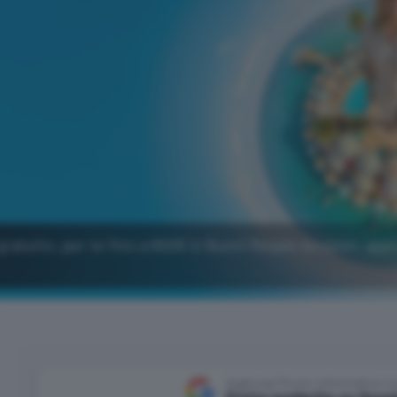
gratuito, per te fino a 650€ in Buoni Regalo Amazon: app
Aggiungi Punto Informatico 