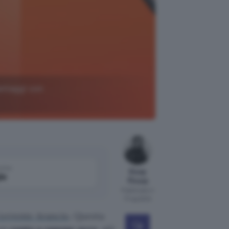
antaggi con
come
Giusy
le
Pirosa
Pubblicato il
17 lug 2024
orrente Arancio
. Questa