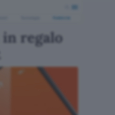
ment
Tecnologia
Pubblicità
 in regalo
t