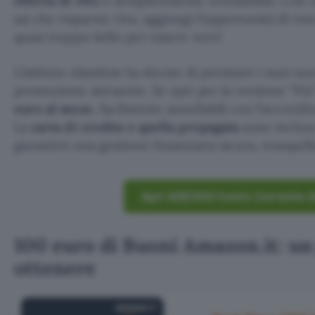
offerta di ING
è semplicemente irresistibile. Con
sai che risparmi. Ora, aggiungi l’opportunità di vi
quasi troppo bello per essere vero!
L’istituto olandese ha deciso di premiare i suoi nu
promozione attraente. Se opti per la versione “Più
euro al mese
, facilmente annullabili con l’accredi
La
carta di credito e quella prepagata
sono incluse
garantirti una gestione finanziaria sicura, tranquill
Apri ADESSO Conto Corrente 
100 euro di Buoni Amazon.it: un
ottenere