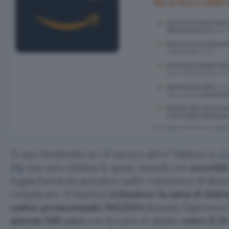
Ti stai chiedendo se c’è ancora altro? Ebbene sì.
C
Più
non solo elimina le spese mensili con
accredit
regala buoni da spendere sull’e-commerce di Bezos
complicato. Ti basterà
richiedere la carta di debi
codice promozionale ING2024
durante l’apertura
almeno 500 euro
con la carta di debito
entro il 2