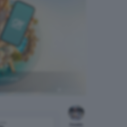
rofittane
Crédit Agricole
come
Osvaldo