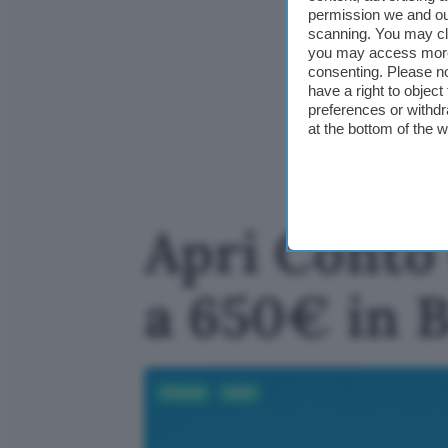
permission we and o
scanning. You may cl
you may access more 
consenting. Please no
have a right to objec
preferences or withdr
at the bottom of the 
Apri Conto 
a 650€ in 
Fintech
Conti