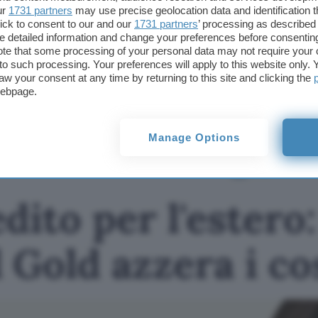
ur
1731 partners
may use precise geolocation data and identification 
exchange. Il nostro consiglio è quello di aprire u
ick to consent to our and our
1731 partners
’ processing as described 
uno dei migliori disponibili sia per sicurezza, ma a
detailed information and change your preferences before consenting
sono davvero unici e vantaggiosi.
te that some processing of your personal data may not require your 
t to such processing. Your preferences will apply to this website only
aw your consent at any time by returning to this site and clicking the
TI POTREBBE INTERESSARE
webpage.
Carta di credito per
l'estero: TF Mastercard
Manage Options
Gold azzera i costi
dito per l'estero
Gold azzera i co