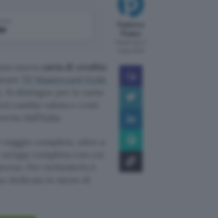
come
Federico
le
Pisanu
Pubblicato il
5 ago 2026
e una nuova
carta di credito
utare
TF Mastercard Gold,
k
. Si distingue per le tante
sul cambio valuta e costi
erso dall’Italia.
 viaggio completa, oltre a
 e un’app completa con cui
iorno. Per richiederla è
na dedicata in meno di