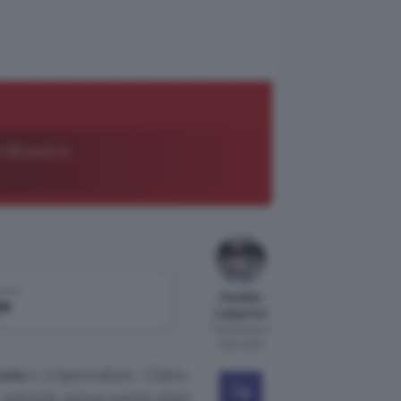
 Bitcoin e
come
Osvaldo
le
Lasperini
Pubblicato il
1 apr 2022
coin
e criptovalute. L’idea
 aziende senza particolari