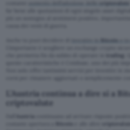
costante
aumento dell’adozione delle
criptovalute
far bene alle quotazioni di ogni singolo asset digital
più un sostegno al sentiment positivo, importantis
causa dei venti di guerra.
Anche tu puoi decidere di
investire in
Bitcoin
o in 
L’importante è scegliere un exchange crypto sicur
che permetta fin da subito di operare in
trading
. 
queste caratteristiche è Coinbase, uno dei più imp
Non solo offre tantissimi servizi per investire in 
corsi per rimanere aggiornati o semplicemente con
L’Austria continua a dire sì a Bit
criptovalute
Dall’
Austria
continuano ad arrivare risposte positi
costante apertura a
Bitcoin
e alle altre
criptovalut