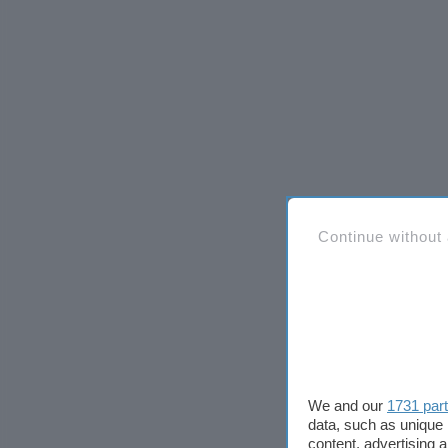
Continue without
We and our
1731 par
data, such as unique 
content, advertising