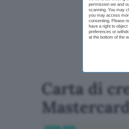
permission we and o
scanning. You may cl
you may access more 
consenting. Please no
have a right to objec
preferences or withdr
at the bottom of the 
Carta di cre
Mastercard 
Fintech
Carte