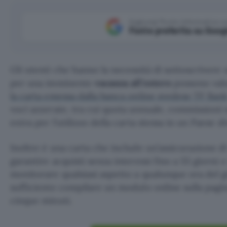
Aggiungi Punto Informatico 
Fonte preferita su Goog
Gli utenti che hanno la necessità di sottoscriver
per una imminente
vacanza all’estero
possono val
la carta emessa dalla banca online svedese TF Ban
voci azzerate, tra cui quota annuale, commissioni 
extra per l’utilizzo della carta stessa in un Paese div
Inoltre è una carta che include un’assicurazione di
garantire acquisti senza interessi fino a 55 giorni
monitorare qualsiasi aspetto a qualunque ora del g
sufficiente compilare un modulo online sulla pagi
cinque minuti.