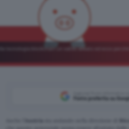
la tecnologia blockchain un valido alleato ed ecco perché
Aggiungi Punto Informatico 
Fonte preferita su Goog
Anche l’
Austria
sta andando nella direzione di
Bit
che questo potenziale possa essere sfruttato dalle