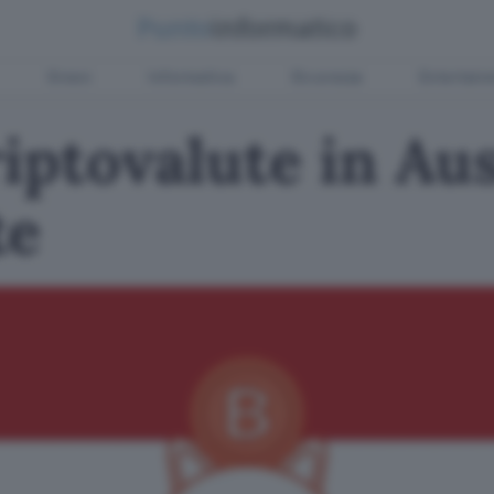
Green
Informatica
Sicurezza
Entertain
riptovalute in Au
te