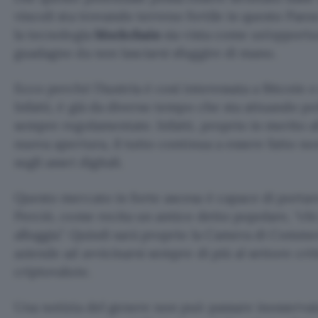
vincoli sta trovando terreno fertile in questo Pae
la tecnologia
blockchain
sia vista come un’opportu
guadagno da non lasciarsi sfuggire di mano.
Ecco perché l’Austria è così interessata a Bitcoin 
Infatti, è già da diverso tempo che sta attuando po
sempre regolamentate. Infatti, proprio in merito al
nuova apertura, il tutto continua a essere fatto n
sugli asset digitali.
Questo mercato in forte ascesa è capace di porta
Perciò, come recita un antico detto popolare, “chi
alloggia”. Quindi sarà proprio la Camera di Commer
aziende ad avvicinarsi sempre di più al settore crit
criptovalute.
Una notizia del genere non può passare inosservat