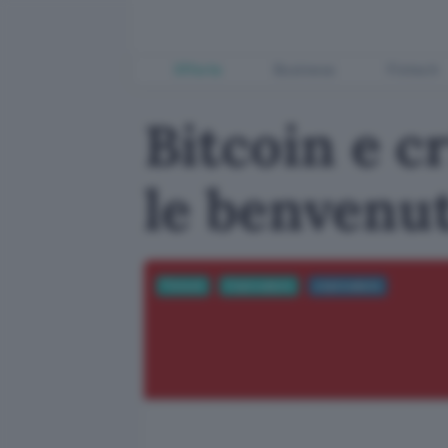
Offerte
Business
Fintech
Bitcoin e c
le benvenu
Fintech
Criptovalute
criptovalute