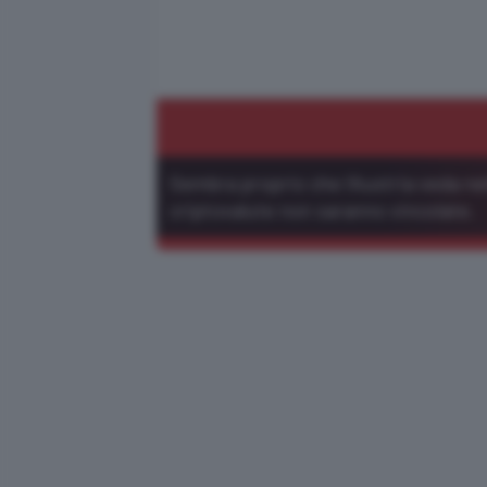
Sembra proprio che l'Austria veda nel
criptovalute non saranno vincolate.