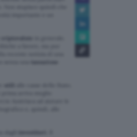
se. Non stupisce quindi che
nità importante e un
e
criptovalute
in generale.
litiche a favore, ma pur
la recente notizia di una
on senza una
tassazione
re
utili
alle casse dello Stato.
 prima arriva meglio
cio Austriaca ad aiutare le
tografico e, quindi, alle
a dagli
investitori
. Il