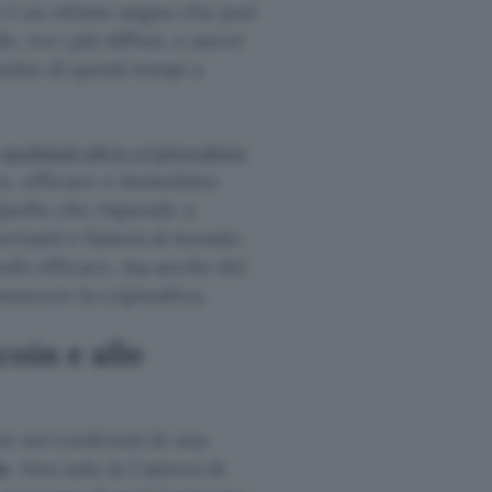
è un ottimo segno che può
e, tra i più diffusi, e ancor
simo di questi tempi a
qualsiasi altra criptovaluta
.
o, efficace e immediato
Quello che risponde a
ortanti e famosi al mondo.
modo efficace, ma anche dei
oscere la criptosfera.
coin e alle
ve nei confronti di una
e
. Non solo la Camera di