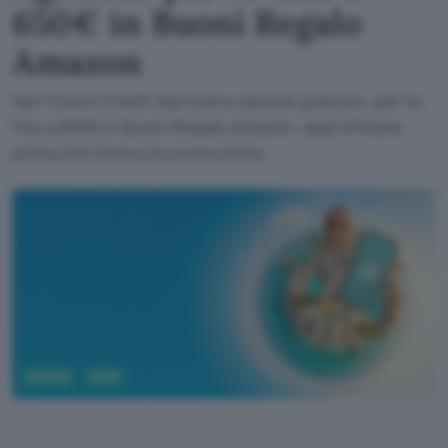
650€ in Buoni Regalo
Amazon
Apri Conto Crédit Agricole a canone gratuito, per te
fino a 650€ in Buoni Regalo Amazon: approfittane
prima che finisca la promozione.
Fintech
Conti
Crédit Agricole