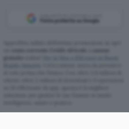
Aggiungi Punto Informatico come
Fonte preferita su Google
Approfitta subito dell’ottima promozione se apri
un
conto corrente Crédit Africole
a
canone
gratuito
online!
Per te fino a 650 euro in Buoni
Regalo Amazon
. Un’occasione unica da prendere
al volo prima che finisca. Con oltre 2,8 milioni di
clienti, oltre 2 milioni di download e 9 operazioni
su 10 effettuate da app, questa è la migliore
soluzione per gestire le tue finanze in modo
intelligente, smart e pratico.
Apri Conto Agricole