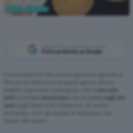
Fintech
Criptovalute
Aggiungi Punto Informatico come
Fonte preferita su Google
Contrariamente alle preoccupazioni riguardo a
Bitcoin ed Ethereum di questi giorni, alcuni
analisti importanti sostengono che il
mercato
DeFi
potrebbe
beneficiare
dei prossimi
tagli dei
tassi
negli Stati Uniti d’America. Ad averlo
dichiarato sono gli analisti di Bernstein che
hanno affermato: