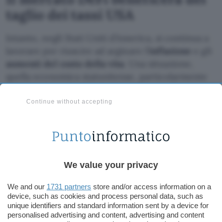
taglio dei tassi USA
Intanto, negli Stati Uniti d’America, si continua a
lavorare per riuscire ad arginare l’
inflazione
e gli
aumenti del costo della vita
. Una situazione,
quella economica statunitense, particolarmente
difficile che potrebbe però beneficiare il
mercato
DeFi
. In una lettera, i senatori Elizabeth Warren,
Continue without accepting
Sheldon Whitehouse e John Hickenlooper hanno
chiesto esplicitamente un taglio dei tassi di ben
75 punti:
We value your privacy
Scriviamo oggi per sollecitare la Federal Reserve
(FED) a tagliare il tasso dei fondi federali,
We and our
1731 partners
store and/or access information on a
attualmente al massimo degli ultimi due
device, such as cookies and process personal data, such as
unique identifiers and standard information sent by a device for
decenni del 5,3%, di 75 punti base (bps) in
personalised advertising and content, advertising and content