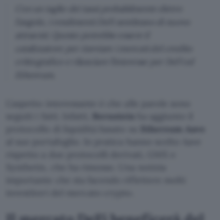
Con un taglio dei tassi probabilmente dietro
l’angolo, i rendimenti DeFi sembrano di nuovo
attraenti. Questo potrebbe essere il
catalizzatore per riavviare i mercati del credito
crittografico e rilanciare l’interesse per DeFi ed
Ethereum.
L’aspetto interessante è che alle parole sono
seguiti i fatti. Infatti,
Bernstein
ha aggiunto il
protocollo di liquidità basato su
Ethereum Aave
al suo portafoglio. In pratica hanno scelto Aave
rispetto a due protocolli derivati, GMX e
Synthetix, che ha rimosso. Una notizia
importante che sta facendo riflettere molti
investitori del mercato crypto.
Il mercato DeFi beneficerà del