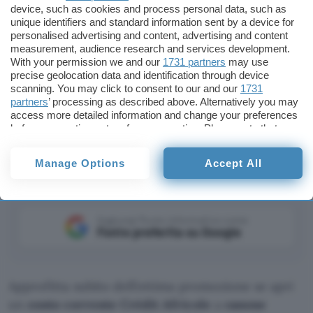
device, such as cookies and process personal data, such as
unique identifiers and standard information sent by a device for
personalised advertising and content, advertising and content
measurement, audience research and services development.
With your permission we and our
1731 partners
may use
precise geolocation data and identification through device
scanning. You may click to consent to our and our
1731
partners
’ processing as described above. Alternatively you may
access more detailed information and change your preferences
before consenting or to refuse consenting. Please note that
Fintech
Conti
some processing of your personal data may not require your
Crédit Agricole
consent, but you have a right to object to such processing. Your
Manage Options
Accept All
preferences will apply to this website only. You can change
your preferences or withdraw your consent at any time by
returning to this site and clicking the
privacy policy
button at the
bottom of the webpage.
Aggiungi Punto Informatico come
Fonte preferita su Google
Approfitta subito dell’ottima promozione se apri
un
conto corrente Crédit Africole
a
canone