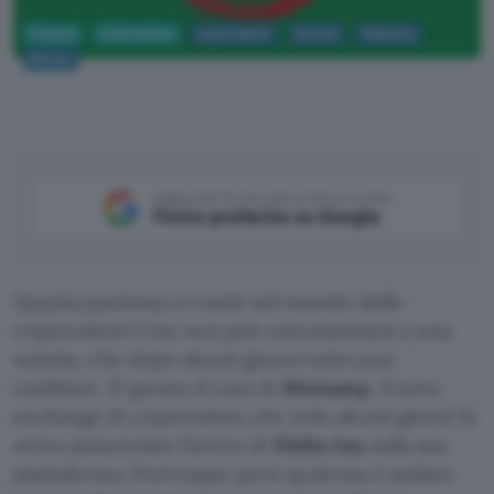
Fintech
Criptovalute
criptovalute
fintech
Shiba Inu
Bitcoin
Aggiungi Punto Informatico come
Fonte preferita su Google
Quanta pazienza ci vuole nel mondo delle
criptovalute! Uno non può entusiasmarsi a una
notizia, che dopo alcuni giorni tutto può
cambiare. È questo il caso di
Bitstamp
, il noto
exchange di criptovalute che solo alcuni giorni fa
aveva annunciato l’arrivo di
Shiba Inu
sulla sua
piattaforma. Purtroppo però qualcosa è andato