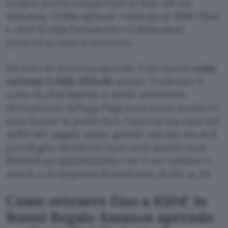
sempre pronti a supportarti in base alle tue
necessità. Crédit Agricole conta più di 1000 Filiali
e oltre 12 mila Consulenti e Collaboratori
presenti su tutto il territorio.
Fai tutto in sicurezza aprendo il tuo nuovo
conto
corrente Crédit Africole
adesso. Trasferisci il
conto di altre banche in totale autonomia
direttamente dall’app. Paga tutto senza pensieri e
invia denaro in pochi click. Carica la tua carta nel
wallet per pagare anche quando non hai con te il
portafoglio. Monitora i tuoi conti quando vuoi.
Richiedi un appuntamento con il tuo Gestore o
accedi a un supporto di assistenza 24 ore su 24.
Come ottenere fino a 650€ in
Buoni Regalo Amazon aprendo