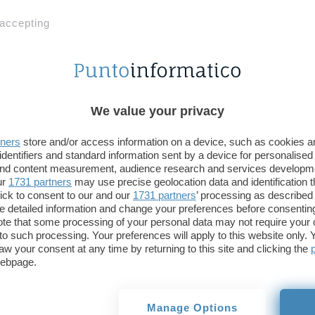
Donald Trump e gli ordini esecut
 accepting
criptovalute
Vediamo nello specifico quali sono gli
obiettivi
di 
AI e Criptovalute firmati da
Donald Trump
.
We value your privacy
Ordine esecutivo sull’intelligenza artificiale
. I
intitolato: “Rimuovere le barriere alla leadershi
tners
store and/or access information on a device, such as cookies 
artificiale”. Questo stabilisce l’obiettivo di
“sost
identifiers and standard information sent by a device for personalised
globale dell’America nell’IA per promuovere la 
 and content measurement, audience research and services developm
ur
1731 partners
may use precise geolocation data and identification 
competitività economica e la sicurezza naziona
ick to consent to our and our
1731 partners
’ processing as described 
sviluppo di un Piano d’Azione per l’AI entro 180 
detailed information and change your preferences before consenting
creare sistemi
“liberi da pregiudizi ideologici o
te that some processing of your personal data may not require your 
ingegnerizzate”
.
t to such processing. Your preferences will apply to this website only
aw your consent at any time by returning to this site and clicking the
webpage.
Gli Stati Uniti – ha dichiarato Donald Trump
lungo all’avanguardia nell’innovazione dell’i
Manage Options