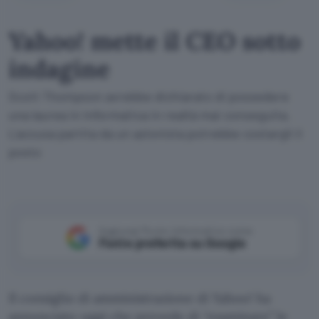
Yahoo! mette il CEO sotto
indagine
Scott Thompson avrebbe dichiarato di possedere
una laurea in Informatica in realtà mai conseguita.
L'accusa partita da un azionista potrebbe costargli il
posto
Aggiungi Punto Informatico come
Fonte preferita su Google
Il consiglio di amministrazione di Yahoo! ha
annunciato oggi che prevede di “esaminare” le