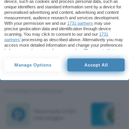
device, such as cookies and process personal data, such as
affatto un errore involontario. Se io avessi
unique identifiers and standard information sent by a device for
personalised advertising and content, advertising and content
scoperto che qualcuno ha diffuso
measurement, audience research and services development.
un’informazione falsa riguardante me, di sicuro
With your permission we and our
1731 partners
may use
avrei preso provvedimenti. Ciò però non è mai
precise geolocation data and identification through device
scanning. You may click to consent to our and our
1731
stato fatto”.
partners
’ processing as described above. Alternatively you may
access more detailed information and change your preferences
Cristiano Vaccarella
before consenting or to refuse consenting. Please note that
some processing of your personal data may not require your
consent, but you have a right to object to such processing. Your
Cristiano
Manage Options
Accept All
preferences will apply to this website only. You can change
Vaccarella
your preferences or withdraw your consent at any time by
Pubblicato il 8 mag 2012
returning to this site and clicking the
privacy policy
button at the
bottom of the webpage.
TI POTREBBE INTERESSARE
Apri 
Yahoo! mette il CEO
Agric
sotto indagine
650€
Ama