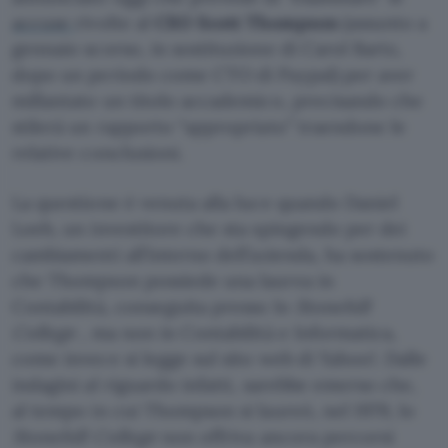
accuse
rivolte al
CEO Scott Thompson
(assunto a
gennaio scorso, in sostituzione di Carol Bartz,
dopo un periodo come CTO di Paypal) per aver
millantato un titolo accademico, precisando che
stilerà un rapporto “appropriato” traendone le
relative conclusioni.
La questione è venuta alla luce quando Daniel
Loeb, un investitore che sta spingendo per dei
cambiamenti all’interno dell’azienda, ha sostenuto
che Thompson possiede una laurea in
Contabilità, conseguita presso lo
Stonehill
College
, ma non in Contabilità e Informatica,
come invece si legge sul sito web di Yahoo!. Dalle
indagini al riguardo infatti, sarebbe emerso che,
al tempo in cui Thompson si laureò, nel 1979, lo
Stonehill College
non offriva ancora percorsi