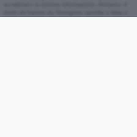
accademici in scienze informatiche. Pertanto, il
titolo dichiarato da Thompson sarebbe o falso o
forzatamente abbinato alla tecnologia.
Con grande imbarazzo, la società è stata costretta
ad ammettere che il suo amministratore delegato
ha dichiarato una laurea in Informatica che in
realtà non ha, precisando che avvierà un’analisi
della falsa divulgazione e riporterà i risultati agli
azionisti.
Yahoo!, che sta cercando di risollevarsi dopo una
serie di passi falsi, sostiene la linea che questa
dichiarazione sia stata un “errore involontario”, e
che comunque il
fatto
“non toglie che Mr.
Thompson sia un dirigente altamente qualificato,
con un trend di successi conseguiti nelle grandi