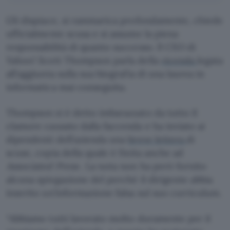
Gli dispiace, si rammarica profondamente, chiede
ufficialmente scusa e si assume la piena
responsabilità di quanto successo. Il CEO di
Yahoo! Scott Thompson parla della
vicenda
legata
all’aggiunta sulla sua biografia di una laurea in
informatica mai conseguita.
Thompson si è detto imbarazzato da tutto il
clamore causato dalla faccenda e ha inviato ai
dipendenti dell’azienda una
breve lettera
di
scuse, copia della quale è finita anche ad
Associated Press
. La nota non ha però fornito
alcuna spiegazione del perché il dirigente abbia
inserito un’informazione falsa sul suo curriculum.
“Abbiamo tutti lavorato molto duramente per il