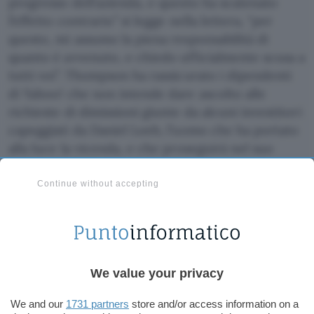
progresso dell’azienda, e questo ha scatenato
l’effetto contrario” si legge nella lettera, “per
questo, mi assumo la piena responsabilità di
quanto è avvenuto, e chiedo ufficialmente scusa a
tutti voi”. Thompson ha rassicurato i dipendenti
di Yahoo! che non intende dare ascolto alle
richieste di dimissioni giunte da alcuni investitori
capeggiati da Daniel Loeb, l’uomo che ha portato
alla luce la vicenda, e che proseguirà nel suo
lavoro per il rilancio della società.
Continue without accepting
Resta il piedi l’indagine interna per appurare
eventuali irregolarità nell’assunzione di
Thompson lo scorso gennaio. La linea difensiva di
Yahoo! continua a sostenere la tesi dell'”errore
We value your privacy
involontario”.
We and our
1731 partners
store and/or access information on a
Duro il
commento
di Loeb: “Non si direbbe