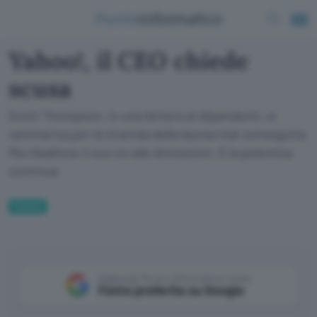
Yahoo!, il CEO chiede
scusa
Scott Thompson, in una lettera ai dipendenti, si
rammarica per la vicenda della laurea mai conseguita.
Ma ribadisce il suo no alle dimissioni. E la polemica
continua
Fintech
Aggiungi Punto Informatico come
Fonte preferita su Google