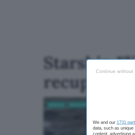
Starship Fli
Continue without
recupero s
Business
Ricerca Scientifica
We and our
1731 par
data, such as unique 
content, advertising