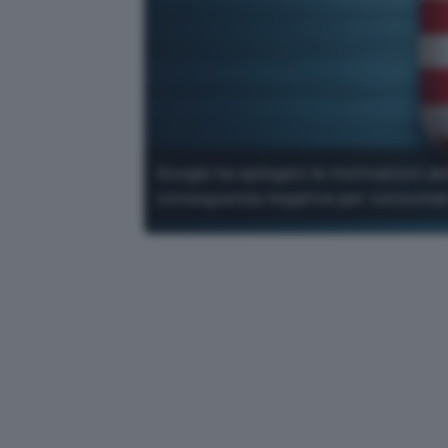
Google ha spiegato le motivazioni del
conseguenza negative per consumator