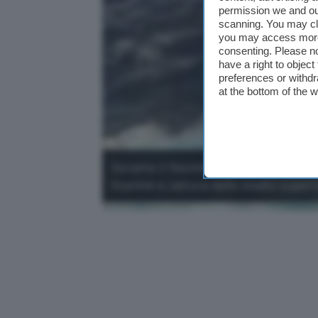
permission we and o
scanning. You may cl
you may access more 
consenting. Please no
have a right to objec
preferences or withdr
at the bottom of the 
Durante il 14esimo test sono previsti t
Starlink e cattura dello stadio superi