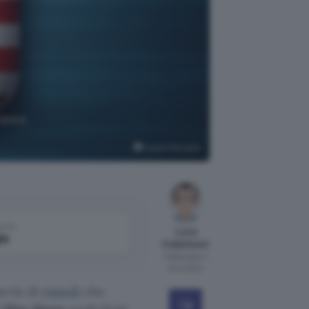
ranno
Copilot Designer
come
Luca
le
Colantuoni
Pubblicato il
8 ott 2024
erie di
rimedi
che