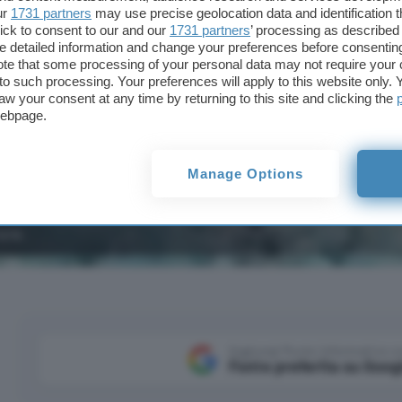
ur
1731 partners
may use precise geolocation data and identification 
ick to consent to our and our
1731 partners
’ processing as described 
detailed information and change your preferences before consenting
te that some processing of your personal data may not require your 
t to such processing. Your preferences will apply to this website only
aw your consent at any time by returning to this site and clicking the
webpage.
Manage Options
re nuovi obiettivi: primo volo orbitale, rilascio di 20 sate
ore.
Aggiungi Punto Informatico 
Fonte preferita su Goog