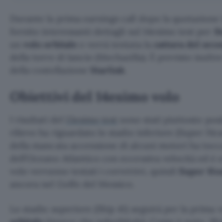
Durante la prima earnings call dopo la quotazione
fornito interessanti dettagli sul 14esimo test per
S
un
volo orbitale
e verrà tentata la
cattura del sec
della torre di lancio (Mechazilla). È previsto inoltre 
della costellazione
Starlink
.
Obiettivi del 14esimo volo
I risultati del
13esimo test
sono stati piuttosto posi
rilievo ha riguardato lo stadio inferiore (Super He
della mancata accensione di alcuni motori ha tocca
dell’Oceano Atlantico con eccessiva velocità ed è 
volo verranno testati i correttivi, quindi
Super Hea
ancora nel Golfo del Messico.
Lo stadio superiore (Ship 41) seguirà per la prima 
orbitale
(invece che suborbitale). Come è noto, Sh