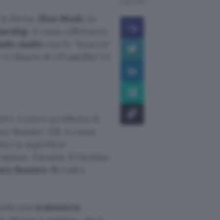
5 ago 2026
 in Borsa,
Elon Musk
ha
tarship
. Il razzo effettuerà
ondo stadio
con le “braccia”
il rilascio di 20 satelliti V3
tivi. L’unico problema di
avy Booster 20). A causa
to la superficie
esploso. Durante il 14esimo
vy Booster 21
cadrà
volta una
traiettoria
ip 40 non è esploso, ma è