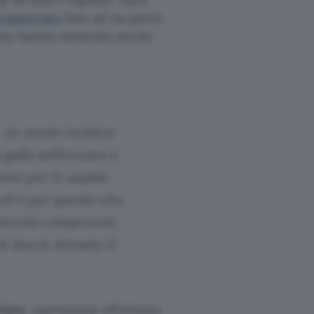
rasportato
fino ad un porto
rone hanno mostrato anche
. Lo scudo termico
galla nell’oceano e
ro per le analisi.
ed è per questo che,
utorità competenti,
i lancio durante il
riore
, operazione effettuata