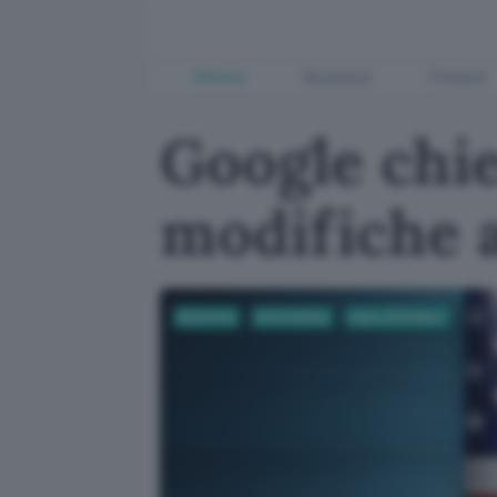
Offerte
Business
Fintech
Google chie
modifiche a
Business
Informatica
App e Software