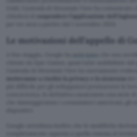
cambieranno profondamente il funzionamento de
Uniti. L’azienda di Mountain View ha comunicato 
chiederà di
sospendere l’applicazione dell’ingiu
per tre anni a partire dal 1 novembre 2024.
Le motivazioni dell’appello di G
A fine maggio, Google ha
anticipato
che non avreb
chieste da Epic Games, quasi tutte soddisfatte dal
L’azienda di Mountain View ha nuovamente eviden
metteranno a rischio la privacy e la sicurezza
dei
più difficile per gli sviluppatori promuovere le lo
concorrenza. In definitiva causeranno una serie d
che danneggeranno i consumatori americani, gli svi
dispositivi.
Google sottolinea inoltre che le modifiche deriva
completamente opposta a quella emessa al termin