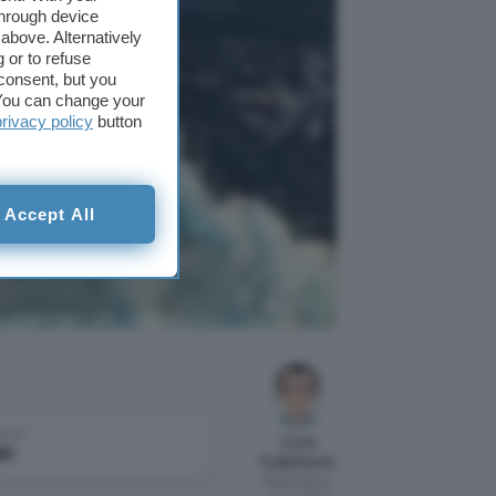
through device
above. Alternatively
 or to refuse
consent, but you
. You can change your
privacy policy
button
Accept All
lliti V3
SpaceX
come
Luca
le
Colantuoni
Pubblicato il