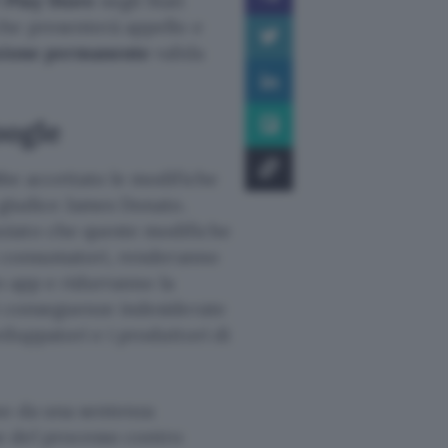
l
Play Store
negli Stati
che presenterà appello e
nzione permanente
valida
oogle
be accettato le modifiche
 giudice James Donato.
ziato che queste modifiche
 consumatori, renderanno
ro app e ridurranno la
i conseguenze indesiderate
luppatori e i produttori di
no da una sentenza
e del processo contro