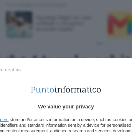
TI POTREBBE INTERESSARE
Starship Flight 14: volo
orbitale e recupero
secondo stadio
ght 14: volo orbit
 accepting
econdo stadio
We value your privacy
tners
store and/or access information on a device, such as cookies 
identifiers and standard information sent by a device for personalised
 and content measurement, audience research and services developm