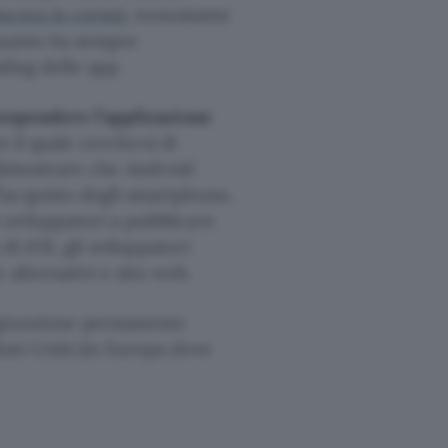
ncora in corso
), nonostante
 quanto ha sempre
ading delle app.
ospendere l’applicazione
on il quale cercherà di
è dimostrare che Android
’acquisto degli smartphone,
sviluppatori a pubblicare
di iOS, gli sviluppatori
alternativi e sito web.
ngiunzione permanente
ati Uniti (in Europa deve