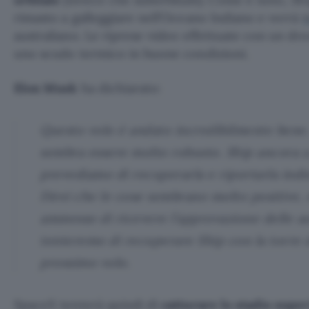
rimasto a galleggiare nell’Oceano Indiano e verrà
t
australiano. Le riprese video effettuate con un d
uno scudo termico in buone condizioni.
Elon Musk
ha dichiarato:
Questo volo è andato incredibilmente bene
sembra essere molto robusto. Ship ancora a 
prevediamo di recuperarla e riportarla indiet
Direi che le cose sembrano molto positive, 
ammesso di ricevere l’approvazione delle a
tenteremo di recuperare Ship con la torre d
prossimo volo.
SpaceX tenterà quindi di
catturare lo stadio supe