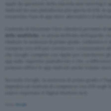
Apple (la questione della clausola anti-steering è
a
Android sia una piattaforma più aperta di iOS, in
consentito l’uso di app store alternativi e il sidelo
L’azienda di Mountain View chiederà pertanto di
s
delle modifiche
, in attesa dell’esito dell’appello c
ribaltare la sentenza di primo grado. L’obiettivo 
compete con iOS per convincere i consumatori all
che Google compete con Apple per convincere gli 
app sulle rispettive piattaforme e che, a differenza 
possono offrire le app Android anche tramite store 
Secondo Google, la sentenza di primo grado e l’i
impedirà ad Android di competere con iOS negli St
essere rispettato il Digital Markets Act).
Fonte:
Google