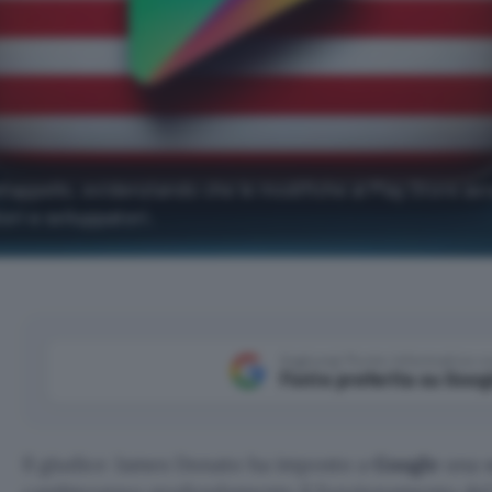
l'appello, evidenziando che le modifiche al Play Store av
i e sviluppatori.
Aggiungi Punto Informatico 
Fonte preferita su Goog
Il giudice James Donato ha imposto a
Google
una s