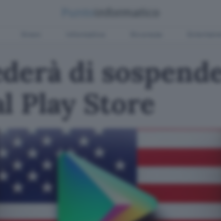
Green
Informatica
Sicurezza
Entertain
derà di sospende
l Play Store