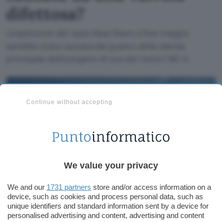
difettosa?
L'esplosione del razzo New Glenn a fine maggio
sarebbe stata causata dal guasto della valvola
principale dell'ossigeno di uno dei motori BE-4.
Continue without accepting
We value your privacy
Business
Ricerca Scientifica
Blue Origin
We and our
1731 partners
store and/or access information on a
device, such as cookies and process personal data, such as
unique identifiers and standard information sent by a device for
personalised advertising and content, advertising and content