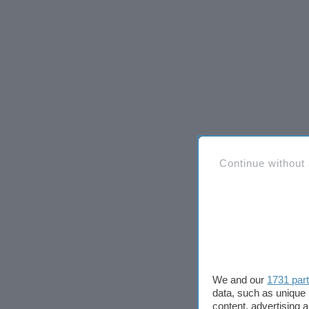
Continue without
We and our
1731 par
data, such as unique 
content, advertising