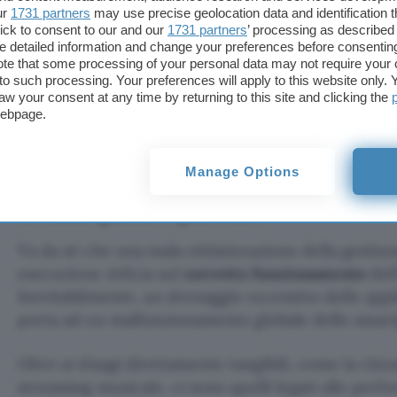
Addirittura, sembra che la cattiva gestione della 
ur
1731 partners
may use precise geolocation data and identification 
conseguenza un malfunzionamento dell’app della
ick to consent to our and our
1731 partners
’ processing as described 
detailed information and change your preferences before consenting
hanno notato che alcune fotografie scattate – ed 
te that some processing of your personal data may not require your 
non sono stati salvati all’interno della galleria.
t to such processing. Your preferences will apply to this website only
aw your consent at any time by returning to this site and clicking the
webpage.
In generale, Google Pixel 3 e 3 XL avrebbero diffic
solo un paio di applicazioni contemporaneamente
quindi, che potrà sicuramente essere risolto con 
Manage Options
Lo smartphone è più lento
Va da sé che una mala ottimizzazione della gestion
esecuzione inficia sul
corretto funzionamento
dell
Inevitabilmente, un drenaggio eccessivo delle app
porta ad un malfunzionamento globale dello smar
Oltre ai disagi direttamente tangibili, come la chius
streaming musicale, ci sono quelli legati alle perf