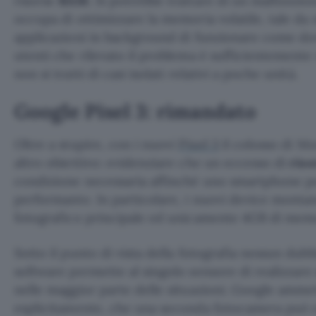
risorse
RAM
. Si potrebbe trattare di un malfunzi
occupa di ottimizzare la memoria volatile, tale da
applicazioni in background di funzionare come do
utenti che rilevato il problema è sufficientemente
non si tratti di casi isolati relativi a poche unità.
Google Pixel 3: rimandato
Oltre a stupire, con i nuovi
Pixel 3
il colosso di M
altro obiettivo: evidenziare che un eccesso di
ris
condizione necessaria affinché uno smartphone p
performante. In particolare, i nuovi device monta
fotografico principale ed unicamente 4GB di mem
Sotto il punto di vista della fotografia nessun dubb
software permette al singolo sensore di realizzar
nelle maggior parte delle situazioni. Google amme
esplicitamente, che una seconda fotocamera può es