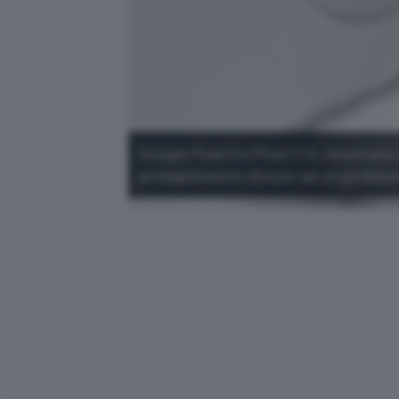
Google Pixel 3 e Pixel 3 XL mostrano 
probabilmente dovute ad un proble