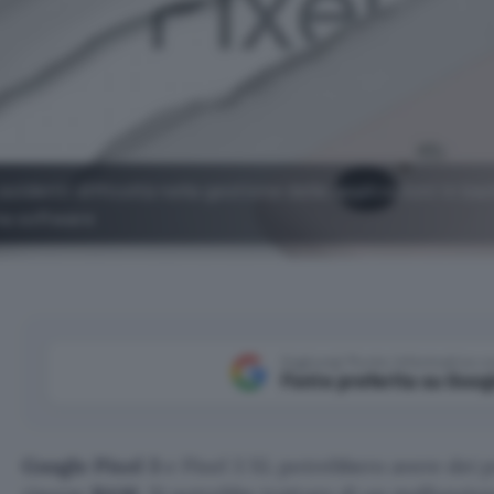
evidenti difficoltà nella gestione delle applicazioni in b
ma software
Aggiungi Punto Informatico 
Fonte preferita su Goog
Google Pixel 3
e Pixel 3 XL potrebbero avere dei p