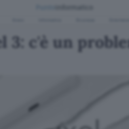
Green
Informatica
Sicurezza
Entertain
l 3: c'è un probl