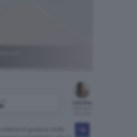
ackground
come
Carla Stea
le
Pubblicato il
23 ott 2018
roblemi di gestione delle