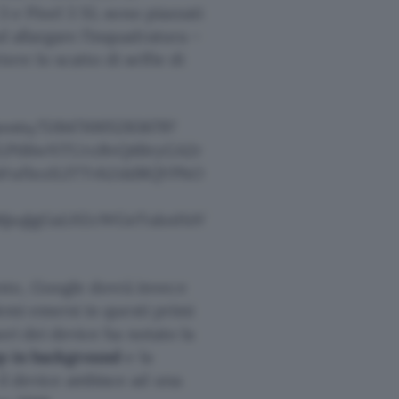
 3 e Pixel 3 XL sono piazzati
d allargare l’inquadratura –
ere lo scatto di selfie di
osts/518471005283679?
LPtl6wNTUrzRvQ4BryGA2r
ufIez1LITTvh2ddRQVPhO
6jxqlgGaLH2cWGeTuknHzV
nto, Google dovrà invece
lemi emersi in questi primi
ori dei device ha notato la
p in background
e la
il device ambisce ad una