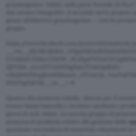
grandangolare. Infatti, sulla parte frontale di Pixel
due sensori fotografici. Il secondo serve proprio a
grazie all’obiettivo grandangolare – così da permett
gruppo.
https://www.facebook.com/puntoinformaticoit/p
__xts__[0]=68.ARAEA_GHgsH4JGeRZHuEsE6uX2
CVr6MdUXJbkcCFbOW_9UsFgsFWXm73LGgbkWaV
ZjFVK0L_k5cSITV3iLWDgJhdy5TwbOp9H2x-
c0ktjWkSYKqIjfvm93hkneG_eTGmUj4_VoePnKYb
iSOeFIgSAKH&__tn__=-R
Quanto alla memoria volatile, almeno per il mome
tenere bassa l’asticella e risolvere anzitutto i prob
giorni di test. Infatti, un nutrito gruppo di possess
presenza di problemi relativi alla gestione delle
ap
questione necessiterà di immediati chiarimenti se 