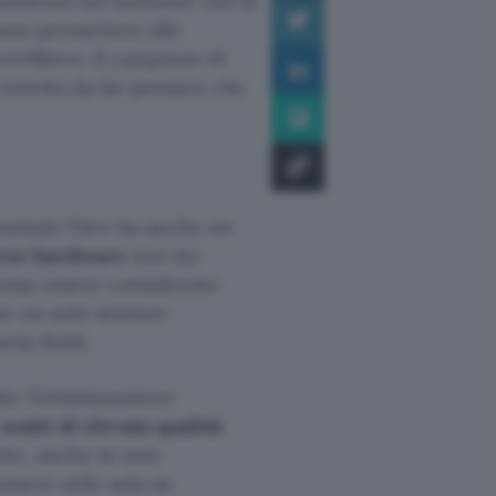
onamento nel software che si
 non permettere alle
vrebbero. Il campione di
 nutrito da far pensare che
ountain View ha anche un
orse hardware
non sia
ossa essere considerato
no un solo sensore
oria RAM.
io: l’ottimizzazione
e
scatti di elevata qualità
tte, anche se non
sere utile solo se