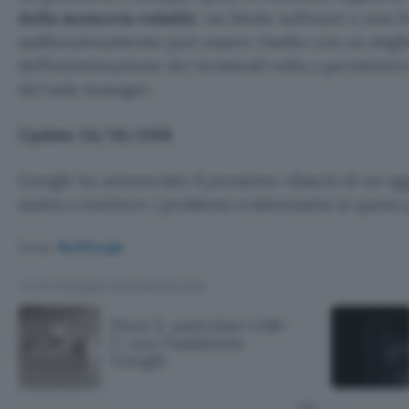
della memoria volatile
: un limite software e non h
malfunzionamento può essere risolto con un mig
dell’ottimizzazione dei terminali volta a permette
del task manager.
Update 24/10/2018
Google ha annunciato il prossimo rilascio di un 
andrà a risolvere i problemi evidenziatisi in questi 
Fonte:
9to5Google
TI POTREBBE INTERESSARE
Pixel 3: auricolari USB-
C con l'Assistente
Google