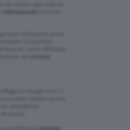
ore ad avviare ogni volta da
ce
rallentamenti
ed anche –
ckground solitamente porta
umentando l’autonomia
 da bloccare non è effettuata
antemente sul
corretto
affliggono Google Pixel 3,
on possano bastare su uno
i uno smartphone
di risorse.
d un problema di
gestione