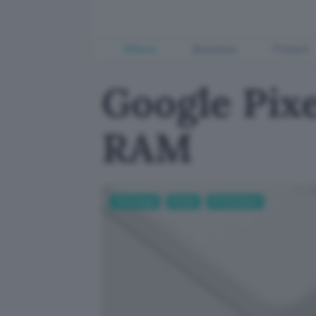
Offerte
Business
Fintech
Google Pixe
RAM
Tecnologia
Mobile
PC Hardware