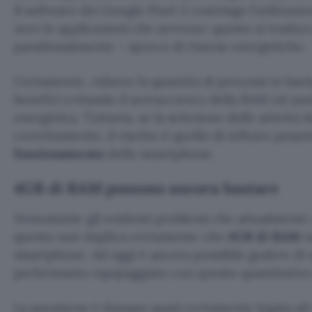
Il software dei Google Pixel 3 costringe l’utilizzat
zero le applicazioni che servono: questo si tradu
paradossalmente – spreco di risorse energetiche.
Certamente, ridurre la quantità di processi in ba
benefici evitando il sovraccarico della RAM ed a
energetica. Tuttavia, se la selezione delle attività
correttamente, il rischio è quello di influire pes
funzionamento
dello smartphone.
4GB di RAM possono ancora bastare
Nonostante gli evidenti problemi che attualmente 
questo non implica certamente che
4GB di RAM
n
smartphone. Ad oggi è ancora possibile godere d
performante equipaggiato con questo quantitativo 
La questione è dunque quasi certamente legata a