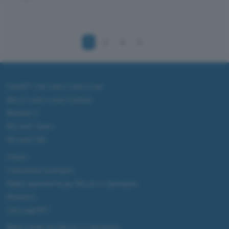
1
2
3
4
ChatGPT: che cos'è e come si usa
DALL·E cos'è e come funziona
Windows 11
Microsoft Teams
Microsoft 365
Fintech
Criptovalute Emergenti
Migliori piattaforme per Bitcoin e criptovalute
Metaverso
Tutto sugli NFT
Migliori wallet per Bitcoin e criptovalute