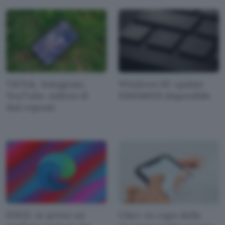
TikTok, Instagram,
Windows 10: update
YouTube: milioni di
KB4566116 disponibile
dati esposti
EDGE: in arrivo un
Uber: ex capo della