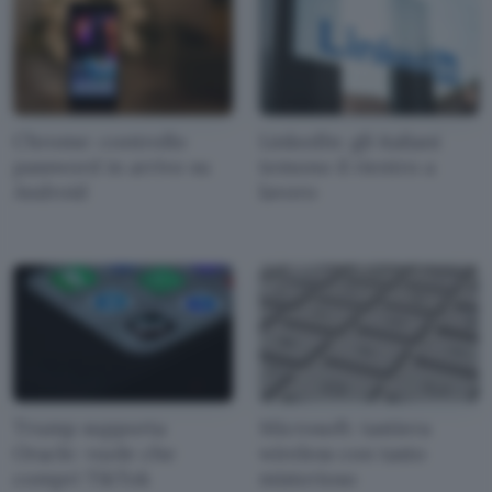
Chrome: controllo
LinkedIn: gli italiani
password in arrivo su
temono il rientro a
Android
lavoro
Trump supporta
Microsoft: tastiera
Oracle: vuole che
wireless con tasto
compri TikTok
misterioso