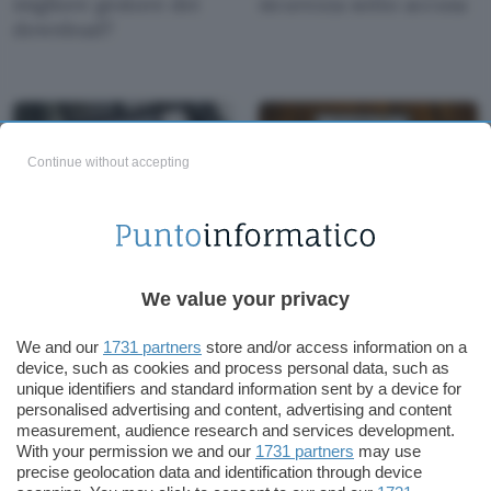
migliore gestore dei
sicurezza sotto accusa
download?
Continue without accepting
Gmail e Drive tornano
Chrome OS e Android:
a funzionare
sync delle password
We value your privacy
correttamente
del WiFi
We and our
1731 partners
store and/or access information on a
device, such as cookies and process personal data, such as
unique identifiers and standard information sent by a device for
personalised advertising and content, advertising and content
measurement, audience research and services development.
With your permission we and our
1731 partners
may use
precise geolocation data and identification through device