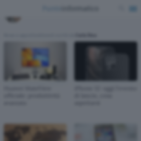
Carla Stea
News e approfondimenti scritti da
Carla Stea
Huawei MateView
iPhone 12: oggi l'evento
ufficiale: produttività
di lancio, cosa
avanzata
aspettarsi