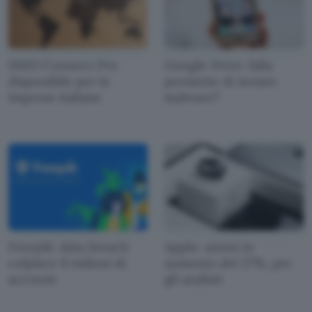
HMD Connect Pro
Google Drive: falla
disponibile per le
permette di inviare
imprese italiane
malware?
Freepik: data breach
Apple: azioni in
colpisce 8 milioni di
aumento del 27%, per
account
gli analisti