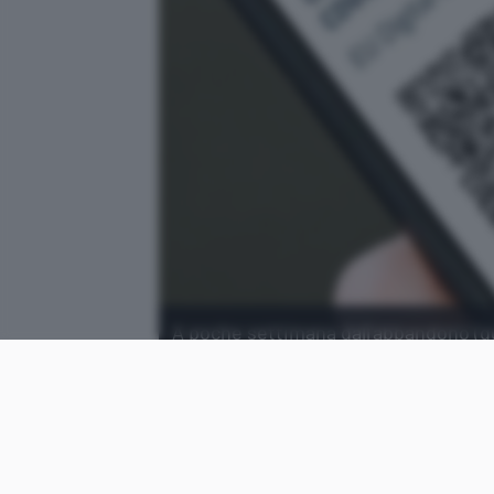
A poche settimana dall'abbandono (qua
eseguiti per ottenerlo è ai minimi.