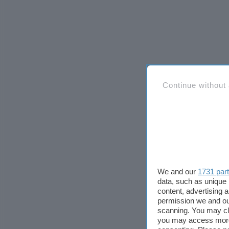
Continue without
We and our
1731 par
data, such as unique 
content, advertising
permission we and o
scanning. You may cl
you may access more 