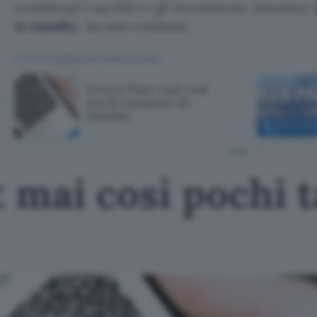
considerati i sacrifici e gli investimenti. Insomma,
in standby
, ma non cestinata.
TI POTREBBE INTERESSARE
Green Pass: mai così
pochi tamponi da
ottobre
: mai così pochi 