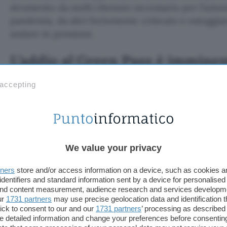
strumento da molti ritenuto necessario per l’azion
pandemia, da altri fortemente criticato e osteggiat
andare in pensione.
L’addio al Green Pass è immine
L’addio al
certificato verde
è fissato per l’1 maggio
 accepting
anche nel ponte ormai imminente del 25, rimarrà i
quello base per l’accesso ai luoghi di lavoro, a bar e
mezzi di trasporto a lunga percorrenza. Non sono p
tabella di marcia
per la dismissione fissata dal Go
We value your privacy
eccezione solo le visite in ospedale e RSA, per le qu
documento rafforzato fino al 31 dicembre.
tners
store and/or access information on a device, such as cookies 
identifiers and standard information sent by a device for personalised
Qualche numero a proposito del
Green Pass
(dal
s
 and content measurement, audience research and services developm
ur
1731 partners
may use precise geolocation data and identification 
milioni le certificazioni fin qui emesse dalla Piat
ick to consent to our and our
1731 partners
’ processing as described 
solo nella giornata di ieri e in gran parte come c
detailed information and change your preferences before consenting