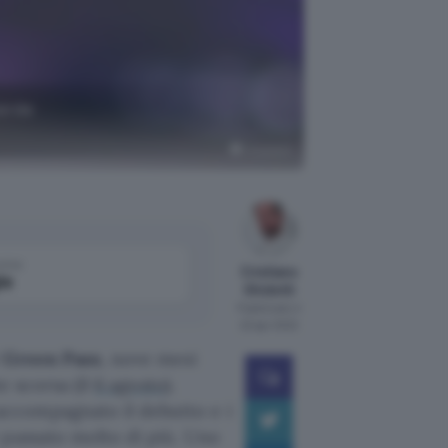
verde
Unsplash
come
Cristiano
le
Ghidotti
Pubblicato il
22 apr 2022
l
Green Pass
, nove mesi
e scorsa (il
6 agosto
).
ccompagnato il debutto e i
 passato molto di più. Uno