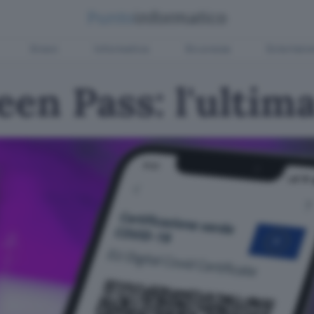
Green
Informatica
Sicurezza
Entertain
een Pass: l'ultim