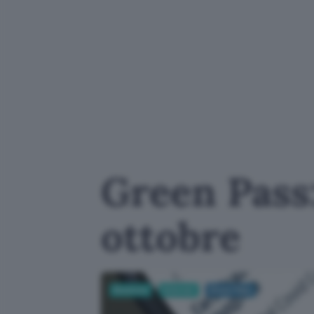
Green Pass
ottobre
Business
Internet
Green Pass