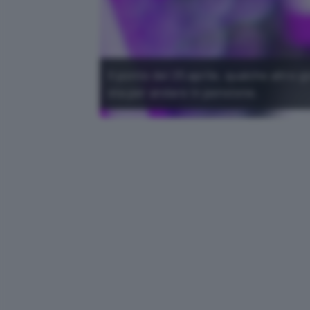
Il ponte del 25 aprile, qualche altro g
sta per andare in pensione.