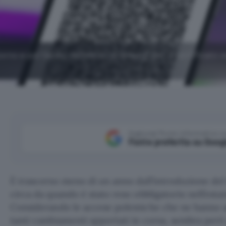
iorno e poi l'addio definitivo al Green Pass: il certificato 
Aggiungi Punto Informatico 
Fonte preferita su Goog
È trascorso meno di un anno dall’introduzione de
circa da quando è stato reso obbligatorio nell’estat
Considerando le accese polemiche che ne hanno a
tanti cambiamenti apportati in corsa, sembra però