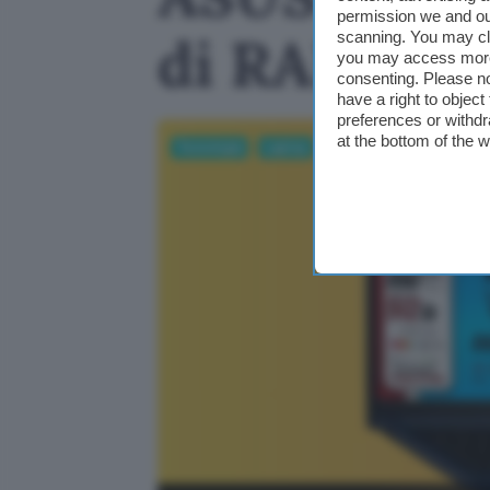
permission we and o
di RAM e S
scanning. You may cl
you may access more 
consenting. Please no
have a right to objec
preferences or withdr
at the bottom of the 
Tecnologia
Laptop