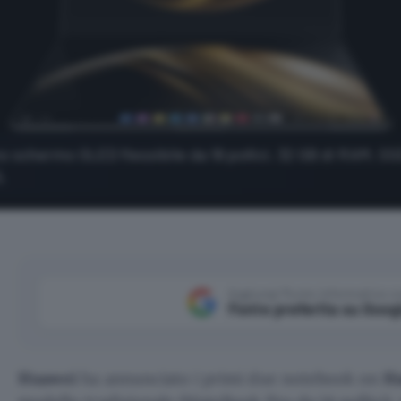
 schermo OLED flessibile da 18 pollici, 32 GB di RAM, SSD
.
Aggiungi Punto Informatico 
Fonte preferita su Goog
Huawei
ha annunciato i primi due notebook on
H