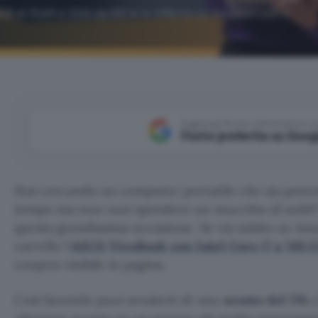
GB di RAM e SSD da 512 è in offerta su Amazon con il
Aggiungi Punto Informatico 
Fonte preferita su Goog
Stai cercando un computer portatile che sia poten
tempo ma non vuoi spendere un mucchio di soldi? 
questa grandissima occasione. Se vai subito su Am
carrello l’
ASUS VivoBook con Intel Core i7 a 749,5
coupon visibile in pagina.
Così facendo puoi avvalerti di uno
sconto del 5%
c