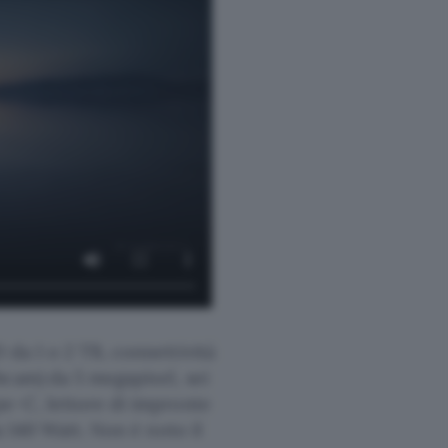
 da 1 o 2 TB, connettività
bcam) da 5 megapixel, sei
pe-C, lettore di impronte
a 140 Watt. Non è noto il