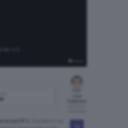
 da 1 o 2
Huawei
come
Luca
le
Colantuoni
Pubblicato il
20 mag 2025
armonyOS 5
. Il primo è un