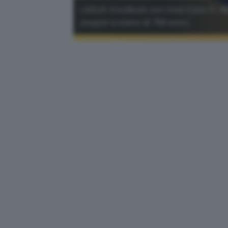
L'ASUS VivoBook con Intel Core i7, 16
coupon a meno di 750 euro.