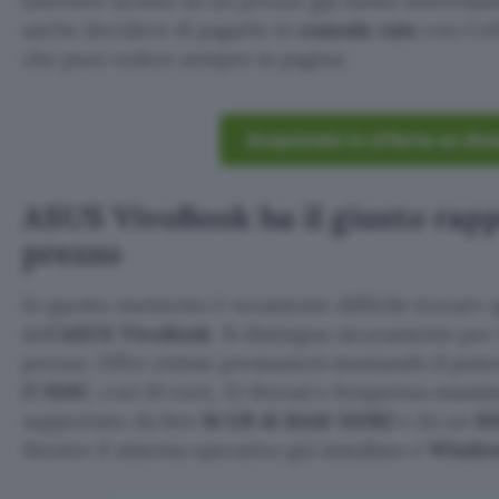
ulteriore sconto su un prezzo già molto interessan
anche decidere di pagarlo in
comode rate
con Cofi
che puoi vedere sempre in pagina.
Acquistalo in offerta su Am
ASUS VivoBook ha il giusto rapp
prezzo
In questo momento è veramente difficile trovare 
dell’
ASUS VivoBook
. Si distingue sicuramente per 
prezzo. Offre ottime prestazioni montando il pot
i7 150U
, con 10 core, 12 thread e frequenza massim
supportato da ben
16 GB di RAM DDR5
e da un
SS
Mentre il sistema operativo già installato è
Window