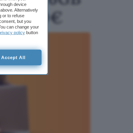
through device
 di 750€
above. Alternatively
 or to refuse
consent, but you
. You can change your
privacy policy
button
Accept All