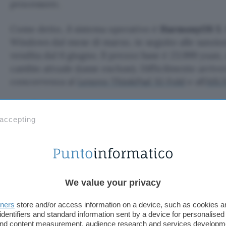
processore.
Come detto, il sistema operativo è
HarmonyOS 5
.
Windows dal mese di marzo, in seguito alle sanzioni
vendita dal 6 giugno. Il prezzo base è 23.999 yuan
cambio attuale (tasse escluse). Difficilmente arrive
concorrenza al
Lenovo ThinkPad X1 Fold
e all’
ASUS
Fonte:
The Verge
 accepting
TI POTREBBE INTERESSARE
ASUS VivoBook con
Intel Core i7, 16GB di
RAM e SSD da 512 a
meno di 750€
We value your privacy
tners
store and/or access information on a device, such as cookies 
ook con Intel Cor
identifiers and standard information sent by a device for personalised
 and content measurement, audience research and services developm