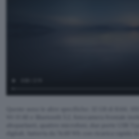
Queste sono le altre specifiche: 32 GB di RAM, SSD
Wi-Fi 6E e Bluetooth 5.2, fotocamera frontale (we
altoparlanti, quattro microfoni, due porte USB Ty
digitali, batteria da 74,69 Wh con ricarica rapida d