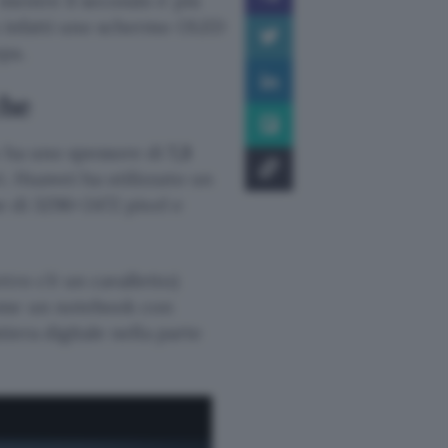
, mentre il secondo è più
 infatti uno schermo OLED
pa.
che
o ha uno spessore di
7,3
i. Huawei ha utilizzato un
e di 3296×2472 pixel e
tro c’è un cavalletto)
come un notebook con
tiera digitale nella parte