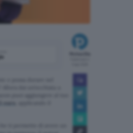
come
Michea Elia
le
Pubblicato il
5 ago 2026
te e possa durare nel
Allora dai un’occhiata a
azon puoi aggiungere al tuo
5 euro
, applicando il
he ti permette di avere un