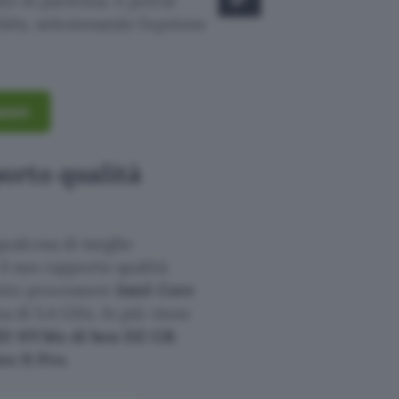
te in partenza. E potrai
dis, selezionando l’opzione
azon
orto qualità
qualcosa di meglio
il suo rapporto qualità
ente processore
Intel Core
a di 5.4 GHz. In più viene
D NVMe di ben 512 GB
.
s 11 Pro
.