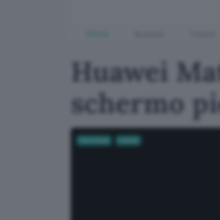
Offerte
Business
Fintech
Huawei Mat
schermo pi
Tecnologia
Laptop