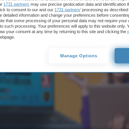
ur
1731 partners
may use precise geolocation data and identification 
SD da 512 a meno
ick to consent to our and our
1731 partners
’ processing as described 
detailed information and change your preferences before consenting
te that some processing of your personal data may not require your 
t to such processing. Your preferences will apply to this website only
aw your consent at any time by returning to this site and clicking the
webpage.
Manage Options