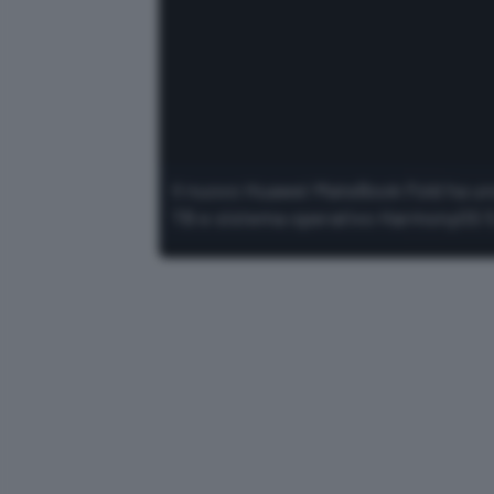
Il nuovo Huawei MateBook Fold ha uno
TB e sistema operativo HarmonyOS 5