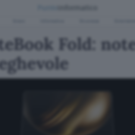
Green
Informatica
Sicurezza
Entertain
eBook Fold: not
eghevole