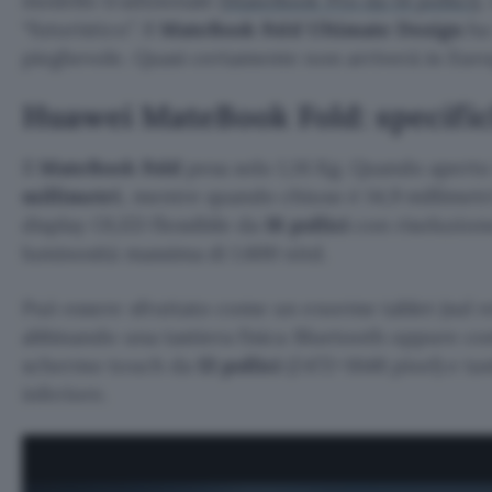
modello tradizionale (
MateBook Pro da 14 pollici
)
“futuristico”. Il
MateBook Fold Ultimate Design
ha
pieghevole. Quasi certamente non arriverà in Euro
Huawei MateBook Fold: specifi
Il
MateBook Fold
pesa solo 1,16 Kg. Quando apert
millimetri
, mentre quando chiuso è 14,9 millimetr
display OLED flessibile da
18 pollici
con risoluzion
luminosità massima di 1.600 nitd.
Può essere sfruttato come un enorme tablet (sul re
abbinando una tastiera fisica Bluetooth oppure 
schermo touch da
13 pollici
(2472×1648 pixel) e tas
inferiore.