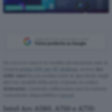
Tecnologia
PC Hardware
Intel (YouTube)
Aggiungi Punto Informatico come
Fonte preferita su Google
Da circa tre mesi è in vendita (al momento solo in
Cina) la
prima GPU per PC desktop
, ovvero
Arc
A380
.
Intel
ha ora svelato tutte le specifiche degli
altri tre modelli della serie A (nome in codice
Alchemist
). L’azienda californiana non ha tuttavia
comunicato disponibilità e
prezzi
.
Intel Arc A580, A750 e A770: