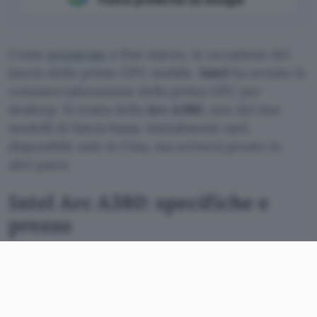
Come
promesso
a fine marzo, in occasione del
lancio delle prime GPU mobile,
Intel
ha avviato la
commercializzazione della prima GPU per
desktop. Si tratta della
Arc A380
, uno dei due
modelli di fascia bassa. Inizialmente sarà
disponibile solo in Cina, ma arriverà presto in
altri paesi.
Intel Arc A380: specifiche e
prezzo
Intel Arc A380
viene realizzata da TSMC con
tecnologia di processo a
6 nanometri
. La GPU è
basata sull’architettura Xe HPG e integra 8 Xe
core e 8 unità di ray tracing. È abbinata a
6 GB di