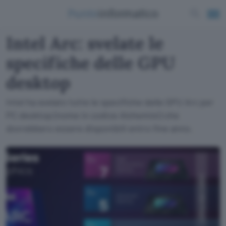
Intel Arc: svelate le
specifiche delle GPU
desktop
Intel ha svelato tutte le specifiche delle GPU Arc per
PC desktop (nome in codice Alchemist) che
dovrebbero essere disponibili entro fine anno.