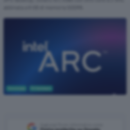
abbinata a 6 GB di memoria GDDR6.
Tecnologia
PC Hardware
Intel
Aggiungi Punto Informatico come
Fonte preferita su Google