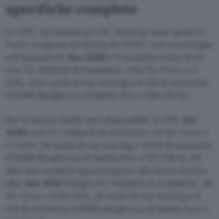
specifiche complete
Le GPU Alchemist per PC desktop sono quattro.
Tutte vengono prodotte da TSMC con tecnologia
a 6 nanometri.
Arc A380
è il modello entry level
con 7,2 miliardi di transistor, otto Xe-Core a 2
GHz, otto unità di ray tracing e 6 GB di memoria
GDDR6 (larghezza di banda fino a 186 GB/s).
Per la fascia media sarà disponibile la GPU
Arc
A580
con 21,7 miliardi di transistor, 24 Xe-Core a
1,7 GHz, 24 unità di ray tracing e 8 GB di memoria
GDDR6 (larghezza di banda fino a 512 GB/s). Gli
altri due modelli appartengono alla fascia medio-
alta.
Arc A750
integra 21,7 miliardi di transistor, 28
Xe-Core a 2,05 GHz, 28 unità di ray tracing e 8
GB di memoria GDDR6 (larghezza di banda fino a