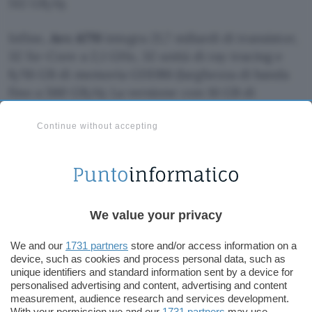
512 GB/s).
Infine,
Arc A770
integra 21,7 miliardi di transistor,
32 Xe-Core a 2,1 GHz, 32 unità di ray tracing e
8/16 GB di memoria GDDR6 (larghezza di banda
fino a 560 GB/s). La versione con 16 GB di
memoria è denominata A770 Limited Edition.
Tutte le GPU supportano lo standard
PCI
Continue without accepting
Express 4.0
, la tecnologia di upscaling XeSS,
display HDR, refresh rate variabile, decodifica
AV1, DirectX 12 Ultimate, Vulkan 1.3 e OpenGL 4.6.
We value your privacy
We and our
1731 partners
store and/or access information on a
device, such as cookies and process personal data, such as
unique identifiers and standard information sent by a device for
personalised advertising and content, advertising and content
measurement, audience research and services development.
With your permission we and our
1731 partners
may use